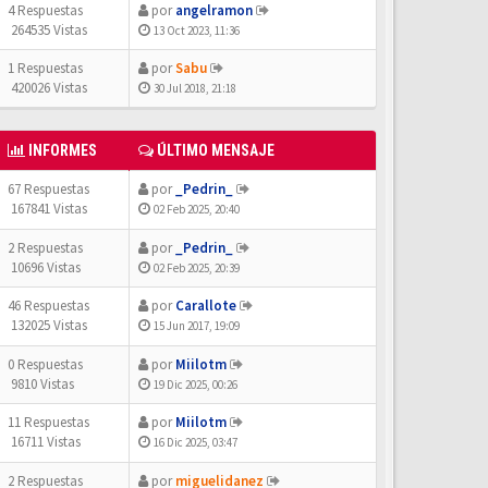
4 Respuestas
por
angelramon
264535 Vistas
13 Oct 2023, 11:36
1 Respuestas
por
Sabu
420026 Vistas
30 Jul 2018, 21:18
INFORMES
ÚLTIMO MENSAJE
67 Respuestas
por
_Pedrin_
167841 Vistas
02 Feb 2025, 20:40
2 Respuestas
por
_Pedrin_
10696 Vistas
02 Feb 2025, 20:39
46 Respuestas
por
Carallote
132025 Vistas
15 Jun 2017, 19:09
0 Respuestas
por
Miilotm
9810 Vistas
19 Dic 2025, 00:26
11 Respuestas
por
Miilotm
16711 Vistas
16 Dic 2025, 03:47
2 Respuestas
por
miguelidanez