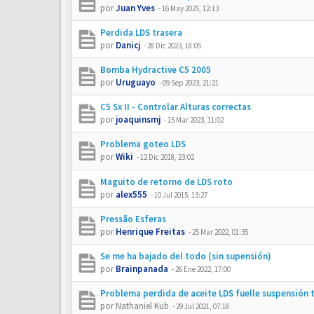
por
Juan Yves
-
16 May 2025, 12:13
Perdida LDS trasera
por
Danicj
-
28 Dic 2023, 18:05
Bomba Hydractive C5 2005
por
Uruguayo
-
09 Sep 2023, 21:21
C5 Sx II - Controlar Alturas correctas
por
joaquinsmj
-
15 Mar 2023, 11:02
Problema goteo LDS
por
Wiki
-
12 Dic 2018, 23:02
Maguito de retorno de LDS roto
por
alex555
-
10 Jul 2015, 13:27
Pressão Esferas
por
Henrique Freitas
-
25 Mar 2022, 01:35
Se me ha bajado del todo (sin supensión)
por
Brainpanada
-
26 Ene 2022, 17:00
Problema perdida de aceite LDS fuelle suspensión 
por
Nathaniel Kub
-
29 Jul 2021, 07:18