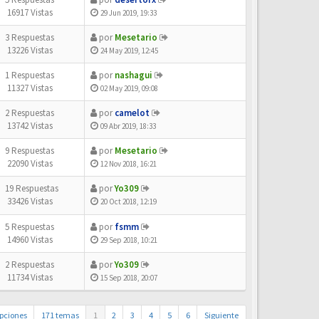
16917 Vistas
29 Jun 2019, 19:33
3 Respuestas
por
Mesetario
13226 Vistas
24 May 2019, 12:45
1 Respuestas
por
nashagui
11327 Vistas
02 May 2019, 09:08
2 Respuestas
por
camelot
13742 Vistas
09 Abr 2019, 18:33
9 Respuestas
por
Mesetario
22090 Vistas
12 Nov 2018, 16:21
19 Respuestas
por
Yo309
33426 Vistas
20 Oct 2018, 12:19
5 Respuestas
por
fsmm
14960 Vistas
29 Sep 2018, 10:21
2 Respuestas
por
Yo309
11734 Vistas
15 Sep 2018, 20:07
pciones
171 temas
1
2
3
4
5
6
Siguiente