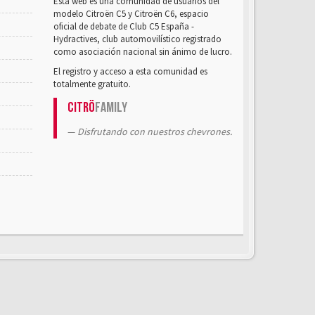
Esta web es una comunidad de usuarios del
modelo Citroën C5 y Citroën C6, espacio
oficial de debate de Club C5 España -
Hydractives, club automovilístico registrado
como asociación nacional sin ánimo de lucro.
El registro y acceso a esta comunidad es
totalmente gratuito.
Citrö
Family
Disfrutando con nuestros chevrones.