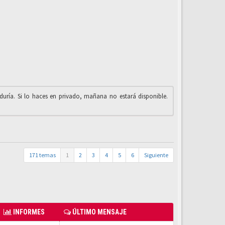
iduría. Si lo haces en privado, mañana no estará disponible.
171 temas
1
2
3
4
5
6
Siguiente
INFORMES
ÚLTIMO MENSAJE