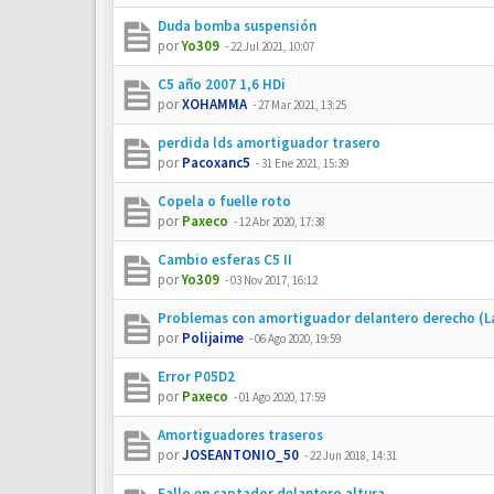
Duda bomba suspensión
por
Yo309
-
22 Jul 2021, 10:07
C5 año 2007 1,6 HDi
por
XOHAMMA
-
27 Mar 2021, 13:25
perdida lds amortiguador trasero
por
Pacoxanc5
-
31 Ene 2021, 15:39
Copela o fuelle roto
por
Paxeco
-
12 Abr 2020, 17:38
Cambio esferas C5 II
por
Yo309
-
03 Nov 2017, 16:12
Problemas con amortiguador delantero derecho (L
por
Polijaime
-
06 Ago 2020, 19:59
Error P05D2
por
Paxeco
-
01 Ago 2020, 17:59
Amortiguadores traseros
por
JOSEANTONIO_50
-
22 Jun 2018, 14:31
Fallo en captador delantero altura.