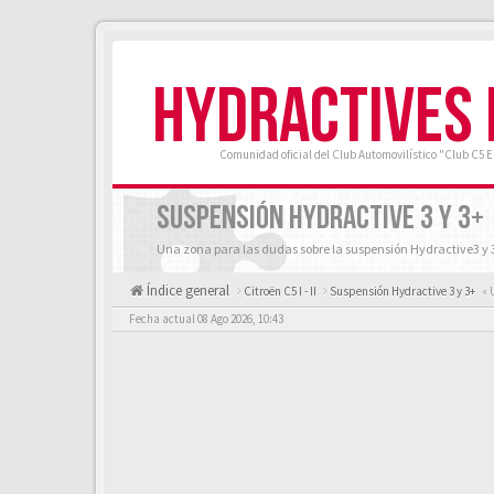
HYDRACTIVES
Comunidad oficial del Club Automovilístico "Club C5 
SUSPENSIÓN HYDRACTIVE 3 Y 3+
Una zona para las dudas sobre la suspensión Hydractive3 y 
Índice general
Citroën C5 I - II
Suspensión Hydractive 3 y 3+
« 
Fecha actual 08 Ago 2026, 10:43