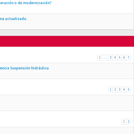
peración o de modernización?
ma actualizado.
1
…
3
4
5
6
7
erencia Suspensión hidráulica
1
2
3
4
5
1
2