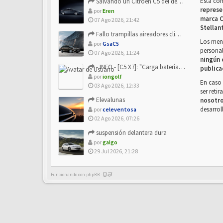
Esta co
Salvando un Citroën C5 del desguace: Presentación y seguimiento
represe
por
Eren
marca C
07 Ago 2026, 21:42
Stellan
Fallo trampillas aireadores climatizador
Los mens
por
GsaC5
personal
07 Ago 2026, 11:24
ningún 
- INFO - [C5 X7]: "Carga batería o alimentación eléctri...
publica
por
iongolf
En caso 
03 Ago 2026, 12:33
ser reti
Elevalunas
nosotr
desarrol
por
celeventosa
02 Ago 2026, 07:26
suspensión delantera dura
por
galgo
29 Jul 2026, 21:28
Funcionando con phpBB -