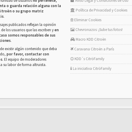
munidad de usuarios
no pertenece,
Aviso Legal y Condiciones de Uso
nta o guarda relación alguna con la
Política de Privacidad y Cookies
itroën o su grupo matriz
tis
.
Eliminar Cookies
ajes publicados reflejan la opinión
Chevronazos: ¡Sube tus fotos!
 de los usuarios que las escriben y
en
caso somos responsables de sus
Macro KDD Citroën
ciones
.
de existir algún contenido que deba
Caravana Citroën a París
rado,
por favor, contactar con
KDD´s CitröFamily
os
. El equipo de moderadores
la su labor de forma altruista.
La iniciativa CitröFamily