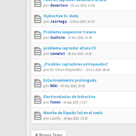
por
desertorx
-
05 Jun 2019, 15:09
Hydractive 3+ duda
por
Jaortega
-
22 May 2019, 10:33
Problema suspencion trasera
por
Guillote
-
21 Nov 2018, 01:46
problema captador altura C5
por
camelot
-
08 Abr 2019, 14:28
¿Posibles captadores estropeados?
por
Dr. Orion Reynolds I
-
23 Oct 2018, 08:44
Estacionamiento prolongado
por
Wiki
-
05 Sep 2018, 20:56
Electrovalvulas de hidractiva
por
fsmm
-
18 Ago 2018, 13:07
Mancha de líquido lsd en el suelo
por
Luichy
-
20 Ago 2018, 13:20
Nuevo Tema