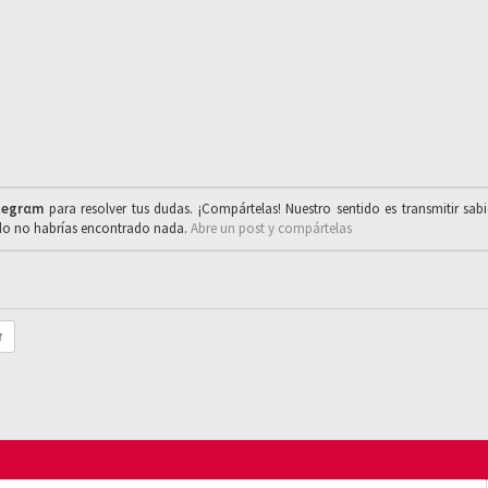
legrαm
para resolver tus dudas. ¡Compártelas! Nuestro sentido es transmitir sab
ado no habrías encontrado nada.
Abre un post y compártelas
r