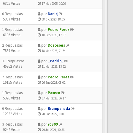
6305 Vistas
17 May 2025, 10:09
0 Respuestas
por
Danicj
5307 Vistas
28 Dic 2023, 18:05
1 Respuestas
por
Pedro Perez
6196 Vistas
10 Sep 2023, 17:07
2 Respuestas
por
Dosceseis
7839 Vistas
18 Mar 2023, 21:34
31 Respuestas
por
_Pedrin_
46962 Vistas
11 Mar 2023, 13:22
7 Respuestas
por
Pedro Perez
16155 Vistas
26 Ene 2023, 08:02
1 Respuestas
por
Paxeco
5976 Vistas
27 Mar 2022, 06:17
6 Respuestas
por
Brainpanada
12332 Vistas
28 Ene 2022, 10:03
3 Respuestas
por
Yo309
9242 Vistas
29 Jul 2021, 10:56