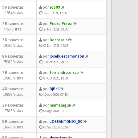
9 Respuestas
por
Yo309
11954 Vistas
26 Jul 2021, 17:36
2 Respuestas
por
Pedro Perez
7769 Vistas
27 Mar 2021, 18:35
7 Respuestas
por
Dosceseis
19566 Vistas
01 Mar 2021, 12:35
8 Respuestas
por
josehuescamonzón
25310 Vistas
13 Oct 2020, 20:52
7 Respuestas
por
fernandiscoisco
19819 Vistas
07 Oct 2020, 12:59
4 Respuestas
por
DjBr1
19898 Vistas
10 Ago 2020, 07:40
2 Respuestas
por
mamalague
17816 Vistas
05 Ago 2020, 13:17
5 Respuestas
por
JOSEANTONIO_50
16665 Vistas
07 Sep 2019, 13:59
5 Respuestas
por
desertorx