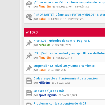
¿Cómo saber si mi Citroën tiene campañas de recu
por
Almartin
-
19 Feb 2022, 13:46
- In:
Preséntate.
[IMPORTANTE] ¿Cómo subir FOTOS y VÍDEOS?: Siste
por
Sabu
-
30 Jul 2018, 21:17
- In:
Preséntate.
FORO
Nivel LDS - Métodos de control Página 6.
por
rufo600
-
21 Mar 2010, 22:23
[C5 II] Valores de control y reglaje : Alturas de Ref
por
Almartin
-
17 Mar 2024, 14:43
Suspensión C5. Nivel LDS y Comportamiento.
por
Sabu
-
26 Nov 2007, 21:14
Dudas respecto al funcionamiento suspencion.
por
Miilotm
-
19 Dic 2025, 00:26
Se quedo fijo de atrás
por
sportingclub
-
08 Nov 2010, 00:38
Problemas con la suspensión de Mi C5