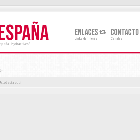
 ESPAÑA
ENLACES
CONTACTO
Links de interés
Canales
España - Hydractives"
3+
Usted esta aquí