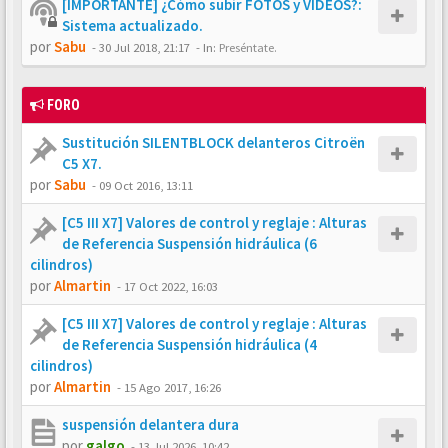
[IMPORTANTE] ¿Cómo subir FOTOS y VÍDEOS?:
Sistema actualizado.
por
Sabu
-
30 Jul 2018, 21:17
- In:
Preséntate.
FORO
Sustitución SILENTBLOCK delanteros Citroën
C5 X7.
por
Sabu
-
09 Oct 2016, 13:11
[C5 III X7] Valores de control y reglaje : Alturas
de Referencia Suspensión hidráulica (6
cilindros)
por
Almartin
-
17 Oct 2022, 16:03
[C5 III X7] Valores de control y reglaje : Alturas
de Referencia Suspensión hidráulica (4
cilindros)
por
Almartin
-
15 Ago 2017, 16:26
suspensión delantera dura
por
galgo
-
13 Jul 2026, 10:42