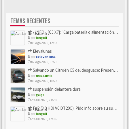
TEMAS RECIENTES
- INFO - [C5 X7]: "Carga batería o alimentación eléctri...
por
iongolf
03 Ago 2026, 12:33
Elevalunas
por
celeventosa
02 Ago 2026, 07:26
Salvando un Citroën C5 del desguace: Presentación y seguimiento
por
mcaxantia
01 Ago 2026, 18:23
suspensión delantera dura
por
galgo
29 Jul 2026, 21:28
FAP (3.0 HDi V6 DT20C). Pido info sobre su sustitución
por
iongolf
29 Jul 2026, 17:36