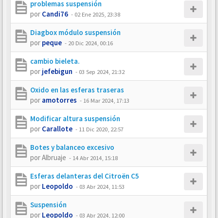
problemas suspensión
por
Candi76
-
02 Ene 2025, 23:38
Diagbox módulo suspensión
por
peque
-
20 Dic 2024, 00:16
cambio bieleta.
por
jefebigun
-
03 Sep 2024, 21:32
Oxido en las esferas traseras
por
amotorres
-
16 Mar 2024, 17:13
Modificar altura suspensión
por
Carallote
-
11 Dic 2020, 22:57
Botes y balanceo excesivo
por
Albruaje
-
14 Abr 2014, 15:18
Esferas delanteras del Citroën C5
por
Leopoldo
-
03 Abr 2024, 11:53
Suspensión
por
Leopoldo
-
03 Abr 2024, 12:00