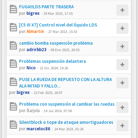
FUGA!!LDS PARTE TRASERA
por
bigrex
-
29 Mar 2025, 17:55
[C5 III X7] Control nivel del líquido LDS
por
Almartin
-
27 Mar 2013, 15:53
cambio bomba suspensión problema
por
adrirbb23
-
08 Ene 2025, 20:55
Problemas suspensión delantera
por
Nico
-
21 Dic 2024, 19:26
PUSE LA RUEDA DE REPUESTO CON LA ALTURA
ALA MITAD Y FALLO...
por
bigrex
-
22 Feb 2025, 20:07
Problema con suspensión al cambiar las ruedas.
por
Barjola
-
14 Jul 2014, 07:58
Silentblock o tope de ataque amortiguadores
por
marceloc86
-
24 Mar 2023, 01:26