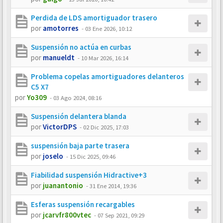
Perdida de LDS amortiguador trasero
por
amotorres
-
03 Ene 2026, 10:12
Suspensión no actúa en curbas
por
manueldt
-
10 Mar 2026, 16:14
Problema copelas amortiguadores delanteros
C5 X7
por
Yo309
-
03 Ago 2024, 08:16
Suspensión delantera blanda
por
VictorDPS
-
02 Dic 2025, 17:03
suspensión baja parte trasera
por
joselo
-
15 Dic 2025, 09:46
Fiabilidad suspensión Hidractive+3
por
juanantonio
-
31 Ene 2014, 19:36
Esferas suspensión recargables
por
jcarvfr800vtec
-
07 Sep 2021, 09:29