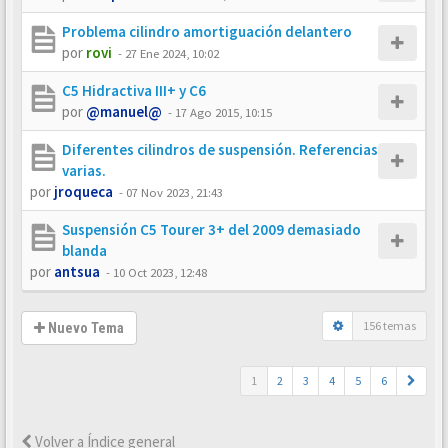
Problema cilindro amortiguación delantero
por
rovi
-
27 Ene 2024, 10:02
C5 Hidractiva III+ y C6
por
@manuel@
-
17 Ago 2015, 10:15
Diferentes cilindros de suspensión. Referencias
varias.
por
jroqueca
-
07 Nov 2023, 21:43
Suspensión C5 Tourer 3+ del 2009 demasiado
blanda
por
antsua
-
10 Oct 2023, 12:48
156 temas
Nuevo Tema
1
2
3
4
5
6
Volver a Índice general