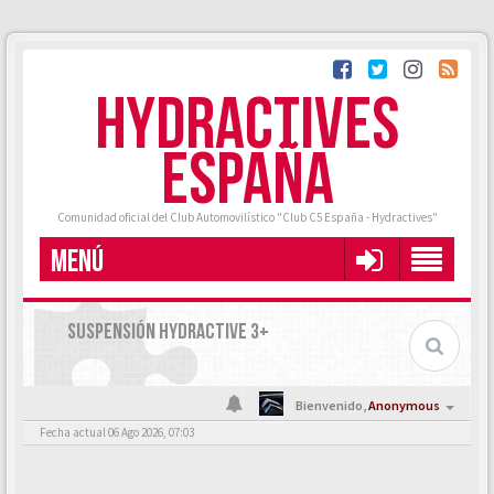
HYDRACTIVES
ESPAÑA
Comunidad oficial del Club Automovilístico "Club C5 España - Hydractives"
MENÚ
SUSPENSIÓN HYDRACTIVE 3+
Bienvenido,
Anonymous
Fecha actual 06 Ago 2026, 07:03