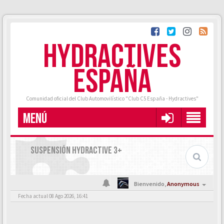
HYDRACTIVES
ESPAÑA
Comunidad oficial del Club Automovilístico "Club C5 España - Hydractives"
MENÚ
SUSPENSIÓN HYDRACTIVE 3+
Bienvenido,
Anonymous
Fecha actual 08 Ago 2026, 16:41