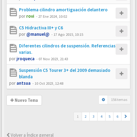
Problema cilindro amortiguación delantero
por
rovi
-
27 Ene 2024, 10:02
C5 Hidractiva III+ y C6
por
@manuel@
-
17 Ago 2015, 10:15
Diferentes cilindros de suspensión. Referencias
varias.
por
jroqueca
-
07 Nov 2023, 21:43
Suspensión C5 Tourer 3+ del 2009 demasiado
blanda
por
antsua
-
10 Oct 2023, 12:48
156 temas
Nuevo Tema
1
2
3
4
5
6
Volver a Índice general