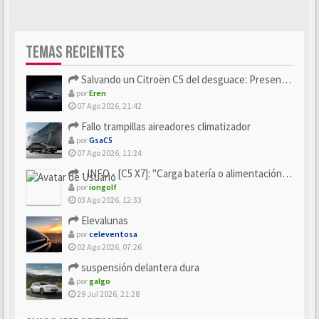
TEMAS RECIENTES
Salvando un Citroën C5 del desguace: Presentación y seguimiento
por
Eren
07 Ago 2026, 21:42
Fallo trampillas aireadores climatizador
por
GsaC5
07 Ago 2026, 11:24
- INFO - [C5 X7]: "Carga batería o alimentación eléctri...
por
iongolf
03 Ago 2026, 12:33
Elevalunas
por
celeventosa
02 Ago 2026, 07:26
suspensión delantera dura
por
galgo
29 Jul 2026, 21:28