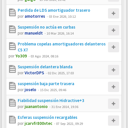
Perdida de LDS amortiguador trasero
por
amotorres
-
03 Ene 2026, 10:12
Suspensión no actúa en curbas
por
manueldt
-
10 Mar 2026, 16:14
Problema copelas amortiguadores delanteros
C5 X7
por
Yo309
-
03 Ago 2024, 08:16
Suspensión delantera blanda
por
VictorDPS
-
02 Dic 2025, 17:03
suspensión baja parte trasera
por
joselo
-
15 Dic 2025, 09:46
Fiabilidad suspensión Hidractive+3
por
juanantonio
-
31 Ene 2014, 19:36
Esferas suspensión recargables
por
jcarvfr800vtec
-
07 Sep 2021, 09:29