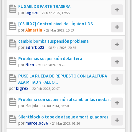
FUGA!!LDS PARTE TRASERA
por
bigrex
-
29 Mar 2025, 17:55
[C5 III X7] Control nivel del líquido LDS
por
Almartin
-
27 Mar 2013, 15:53
cambio bomba suspensión problema
por
adrirbb23
-
08 Ene 2025, 20:55
Problemas suspensión delantera
por
Nico
-
21 Dic 2024, 19:26
PUSE LA RUEDA DE REPUESTO CON LA ALTURA
ALA MITAD Y FALLO...
por
bigrex
-
22 Feb 2025, 20:07
Problema con suspensión al cambiar las ruedas.
por
Barjola
-
14 Jul 2014, 07:58
Silentblock o tope de ataque amortiguadores
por
marceloc86
-
24 Mar 2023, 01:26