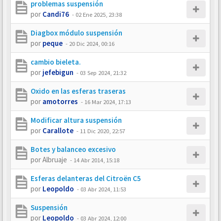
problemas suspensión
por
Candi76
-
02 Ene 2025, 23:38
Diagbox módulo suspensión
por
peque
-
20 Dic 2024, 00:16
cambio bieleta.
por
jefebigun
-
03 Sep 2024, 21:32
Oxido en las esferas traseras
por
amotorres
-
16 Mar 2024, 17:13
Modificar altura suspensión
por
Carallote
-
11 Dic 2020, 22:57
Botes y balanceo excesivo
por
Albruaje
-
14 Abr 2014, 15:18
Esferas delanteras del Citroën C5
por
Leopoldo
-
03 Abr 2024, 11:53
Suspensión
por
Leopoldo
-
03 Abr 2024, 12:00