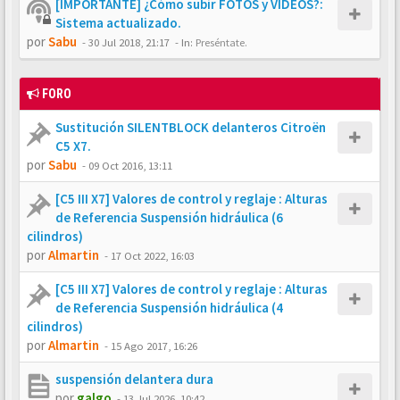
[IMPORTANTE] ¿Cómo subir FOTOS y VÍDEOS?:
Sistema actualizado.
por
Sabu
-
30 Jul 2018, 21:17
- In:
Preséntate.
FORO
Sustitución SILENTBLOCK delanteros Citroën
C5 X7.
por
Sabu
-
09 Oct 2016, 13:11
[C5 III X7] Valores de control y reglaje : Alturas
de Referencia Suspensión hidráulica (6
cilindros)
por
Almartin
-
17 Oct 2022, 16:03
[C5 III X7] Valores de control y reglaje : Alturas
de Referencia Suspensión hidráulica (4
cilindros)
por
Almartin
-
15 Ago 2017, 16:26
suspensión delantera dura
por
galgo
-
13 Jul 2026, 10:42