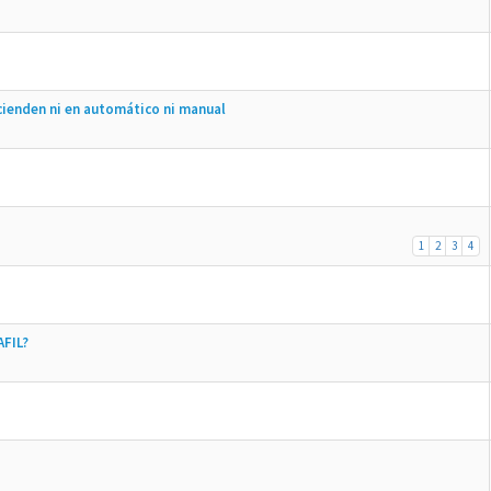
ncienden ni en automático ni manual
1
2
3
4
AFIL?