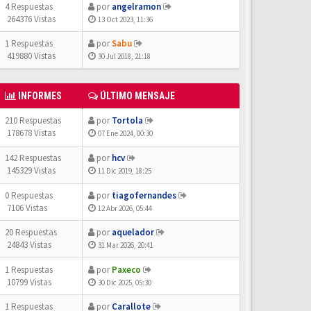
4 Respuestas
por
angelramon
264376 Vistas
13 Oct 2023, 11:36
1 Respuestas
por
Sabu
419880 Vistas
30 Jul 2018, 21:18
INFORMES
ÚLTIMO MENSAJE
210 Respuestas
por
Tortola
178678 Vistas
07 Ene 2024, 00:30
142 Respuestas
por
hcv
145329 Vistas
11 Dic 2019, 18:25
0 Respuestas
por
tiagofernandes
7106 Vistas
12 Abr 2026, 05:44
20 Respuestas
por
aquelador
24843 Vistas
31 Mar 2026, 20:41
1 Respuestas
por
Paxeco
10799 Vistas
30 Dic 2025, 05:30
1 Respuestas
por
Carallote