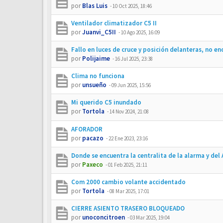
por
Blas Luis
-
10 Oct 2025, 18:46
Ventilador climatizador C5 II
por
Juanvi_C5II
-
10 Ago 2025, 16:09
Fallo en luces de cruce y posición delanteras, no e
por
Polijaime
-
16 Jul 2025, 23:38
Clima no funciona
por
unsueño
-
09 Jun 2025, 15:56
Mi querido C5 inundado
por
Tortola
-
14 Nov 2024, 21:08
AFORADOR
por
pacazo
-
22 Ene 2023, 23:16
Donde se encuentra la centralita de la alarma y del 
por
Paxeco
-
01 Feb 2025, 21:11
Com 2000 cambio volante accidentado
por
Tortola
-
08 Mar 2025, 17:01
CIERRE ASIENTO TRASERO BLOQUEADO
por
unoconcitroen
-
03 Mar 2025, 19:04