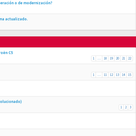
peración o de modernización?
ma actualizado.
roën C5
1
…
18
19
20
21
22
1
…
11
12
13
14
15
Solucionado)
1
2
3