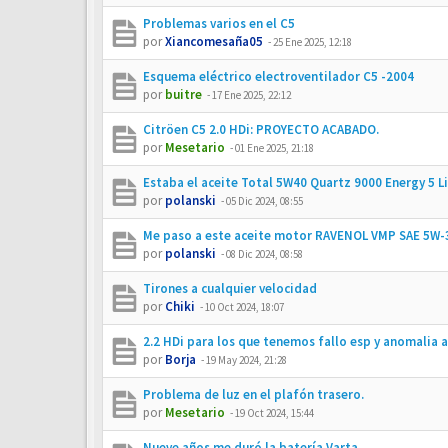
Problemas varios en el C5
por
Xiancomesaña05
-
25 Ene 2025, 12:18
Esquema eléctrico electroventilador C5 -2004
por
buitre
-
17 Ene 2025, 22:12
Citröen C5 2.0 HDi: PROYECTO ACABADO.
por
Mesetario
-
01 Ene 2025, 21:18
Estaba el aceite Total 5W40 Quartz 9000 Energy 5 Li
por
polanski
-
05 Dic 2024, 08:55
Me paso a este aceite motor RAVENOL VMP SAE 5W-3
por
polanski
-
08 Dic 2024, 08:58
Tirones a cualquier velocidad
por
Chiki
-
10 Oct 2024, 18:07
2.2 HDi para los que tenemos fallo esp y anomalia
por
Borja
-
19 May 2024, 21:28
Problema de luz en el plafón trasero.
por
Mesetario
-
19 Oct 2024, 15:44
Nueve años me duró la batería Varta