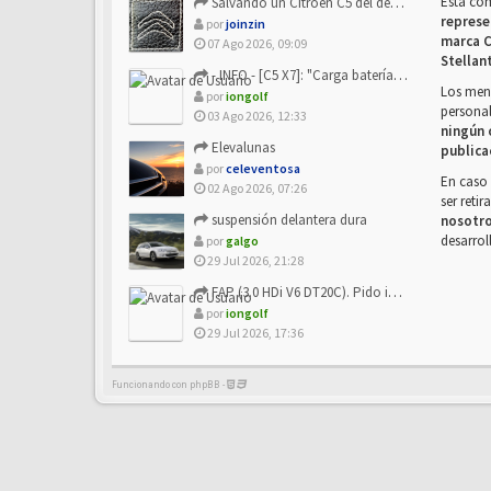
Esta co
Salvando un Citroën C5 del desguace: Presentación y seguimiento
represe
por
joinzin
marca C
07 Ago 2026, 09:09
Stellan
- INFO - [C5 X7]: "Carga batería o alimentación eléctri...
Los mens
por
iongolf
personal
03 Ago 2026, 12:33
ningún 
Elevalunas
publica
por
celeventosa
En caso 
02 Ago 2026, 07:26
ser reti
suspensión delantera dura
nosotr
desarrol
por
galgo
29 Jul 2026, 21:28
FAP (3.0 HDi V6 DT20C). Pido info sobre su sustitución
por
iongolf
29 Jul 2026, 17:36
Funcionando con phpBB -