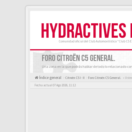
HYDRACTIVES
Comunidad oficial del Club Automovilístico "Club C5 
FORO CITROËN C5 GENERAL.
Una zona en la que podrás hablar de todo lo relacionado con
Índice general
Citroën C5 I - II
Foro Citroën C5 General.
« Uste
Fecha actual 07 Ago 2026, 11:12