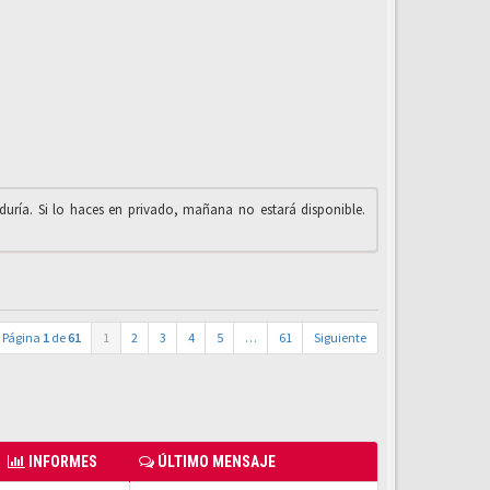
iduría. Si lo haces en privado, mañana no estará disponible.
Página
1
de
61
1
2
3
4
5
…
61
Siguiente
INFORMES
ÚLTIMO MENSAJE