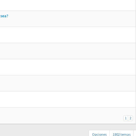
 sea?
1
2
Opciones
1802 temas