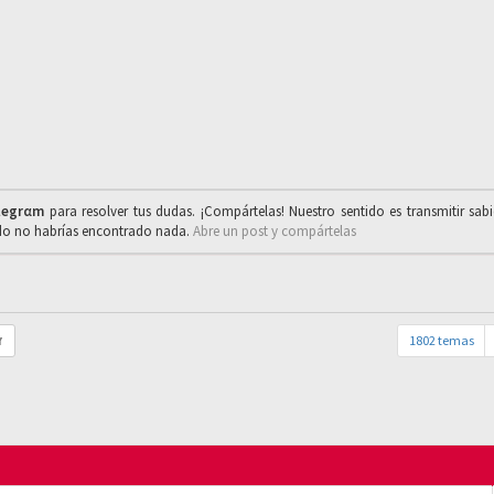
legrαm
para resolver tus dudas. ¡Compártelas! Nuestro sentido es transmitir sab
ado no habrías encontrado nada.
Abre un post y compártelas
1802 temas
r