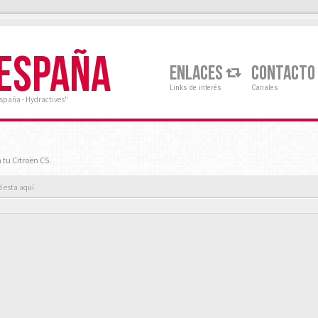
 ESPAÑA
ENLACES
CONTACTO
Links de interés
Canales
España - Hydractives"
 tu Citroën C5.
d esta aquí