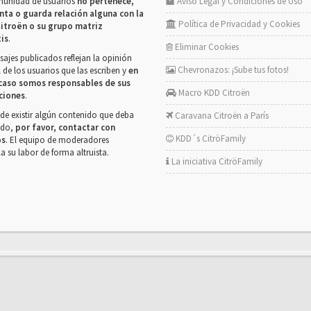
munidad de usuarios
no pertenece,
Aviso Legal y Condiciones de Uso
nta o guarda relación alguna con la
Política de Privacidad y Cookies
itroën o su grupo matriz
tis
.
Eliminar Cookies
ajes publicados reflejan la opinión
Chevronazos: ¡Sube tus fotos!
 de los usuarios que las escriben y
en
caso somos responsables de sus
Macro KDD Citroën
ciones
.
de existir algún contenido que deba
Caravana Citroën a París
rado,
por favor, contactar con
KDD´s CitröFamily
os
. El equipo de moderadores
la su labor de forma altruista.
La iniciativa CitröFamily