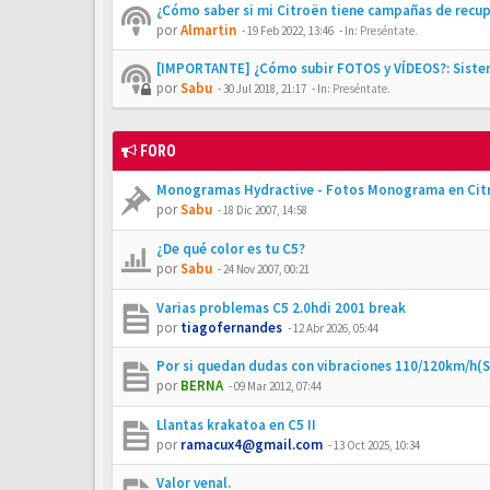
¿Cómo saber si mi Citroën tiene campañas de recu
por
Almartin
-
19 Feb 2022, 13:46
- In:
Preséntate.
[IMPORTANTE] ¿Cómo subir FOTOS y VÍDEOS?: Siste
por
Sabu
-
30 Jul 2018, 21:17
- In:
Preséntate.
FORO
Monogramas Hydractive - Fotos Monograma en Cit
por
Sabu
-
18 Dic 2007, 14:58
¿De qué color es tu C5?
por
Sabu
-
24 Nov 2007, 00:21
Varias problemas C5 2.0hdi 2001 break
por
tiagofernandes
-
12 Abr 2026, 05:44
Por si quedan dudas con vibraciones 110/120km/h(
por
BERNA
-
09 Mar 2012, 07:44
Llantas krakatoa en C5 II
por
ramacux4@gmail.com
-
13 Oct 2025, 10:34
Valor venal.