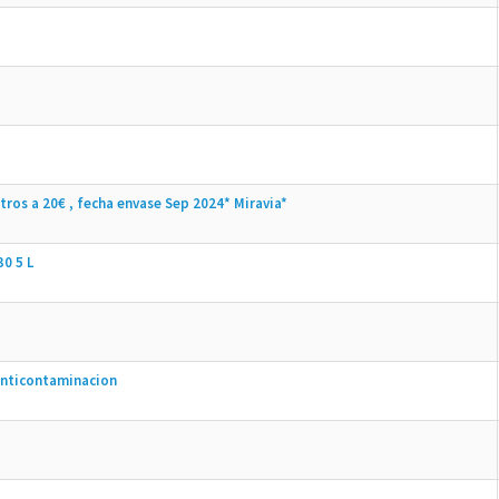
tros a 20€ , fecha envase Sep 2024* Miravia*
0 5 L
 anticontaminacion