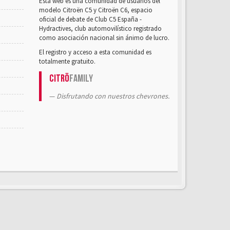
Esta web es una comunidad de usuarios del
modelo Citroën C5 y Citroën C6, espacio
oficial de debate de Club C5 España -
Hydractives, club automovilístico registrado
como asociación nacional sin ánimo de lucro.
El registro y acceso a esta comunidad es
totalmente gratuito.
Citrö
Family
Disfrutando con nuestros chevrones.