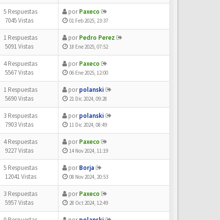
5 Respuestas
por
Paxeco
7045 Vistas
01 Feb 2025, 23:37
1 Respuestas
por
Pedro Perez
5091 Vistas
18 Ene 2025, 07:52
4 Respuestas
por
Paxeco
5567 Vistas
06 Ene 2025, 12:00
1 Respuestas
por
polanski
5690 Vistas
21 Dic 2024, 09:28
3 Respuestas
por
polanski
7903 Vistas
11 Dic 2024, 08:49
4 Respuestas
por
Paxeco
9227 Vistas
14 Nov 2024, 11:19
5 Respuestas
por
Borja
12041 Vistas
08 Nov 2024, 20:53
3 Respuestas
por
Paxeco
5957 Vistas
28 Oct 2024, 12:49
0 Respuestas
por
polanski