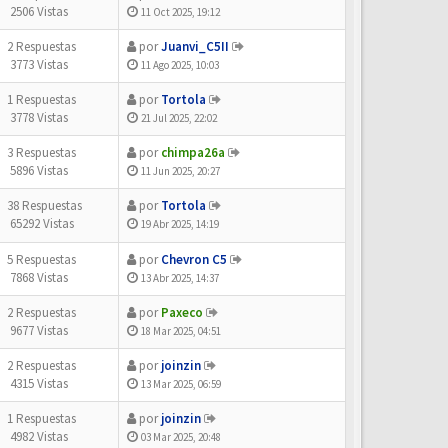
2506 Vistas
11 Oct 2025, 19:12
2 Respuestas
por
Juanvi_C5II
3773 Vistas
11 Ago 2025, 10:03
1 Respuestas
por
Tortola
3778 Vistas
21 Jul 2025, 22:02
3 Respuestas
por
chimpa26a
5896 Vistas
11 Jun 2025, 20:27
38 Respuestas
por
Tortola
65292 Vistas
19 Abr 2025, 14:19
5 Respuestas
por
Chevron C5
7868 Vistas
13 Abr 2025, 14:37
2 Respuestas
por
Paxeco
9677 Vistas
18 Mar 2025, 04:51
2 Respuestas
por
joinzin
4315 Vistas
13 Mar 2025, 06:59
1 Respuestas
por
joinzin
4982 Vistas
03 Mar 2025, 20:48