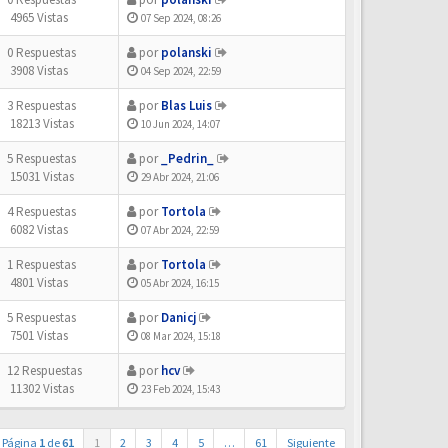
4965 Vistas
07 Sep 2024, 08:26
0 Respuestas
por
polanski
3908 Vistas
04 Sep 2024, 22:59
3 Respuestas
por
Blas Luis
18213 Vistas
10 Jun 2024, 14:07
5 Respuestas
por
_Pedrin_
15031 Vistas
29 Abr 2024, 21:06
4 Respuestas
por
Tortola
6082 Vistas
07 Abr 2024, 22:59
1 Respuestas
por
Tortola
4801 Vistas
05 Abr 2024, 16:15
5 Respuestas
por
Danicj
7501 Vistas
08 Mar 2024, 15:18
12 Respuestas
por
hcv
11302 Vistas
23 Feb 2024, 15:43
Página
1
de
61
1
2
3
4
5
…
61
Siguiente