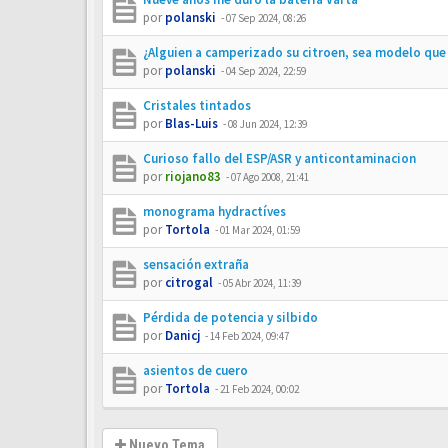
por
polanski
-
07 Sep 2024, 08:26
¿Alguien a camperizado su citroen, sea modelo que
por
polanski
-
04 Sep 2024, 22:59
Cristales tintados
por
Blas-Luis
-
08 Jun 2024, 12:39
Curioso fallo del ESP/ASR y anticontaminacion
por
riojano83
-
07 Ago 2008, 21:41
monograma hydractíves
por
Tortola
-
01 Mar 2024, 01:59
sensación extraña
por
citrogal
-
05 Abr 2024, 11:39
Pérdida de potencia y silbido
por
Danicj
-
14 Feb 2024, 09:47
asientos de cuero
por
Tortola
-
21 Feb 2024, 00:02
Nuevo Tema