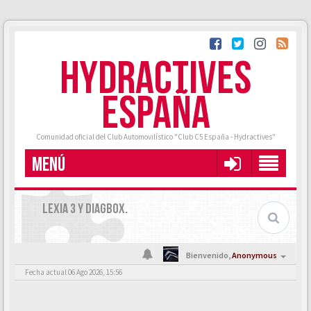
HYDRACTIVES
ESPAÑA
Comunidad oficial del Club Automovilístico "Club C5 España - Hydractives"
MENÚ
LEXIA 3 Y DIAGBOX.
Bienvenido,
Anonymous
Fecha actual 06 Ago 2026, 15:56