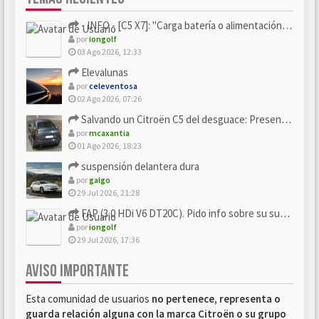
- INFO - [C5 X7]: "Carga batería o alimentación eléctri...
por
iongolf
03 Ago 2026, 12:33
Elevalunas
por
celeventosa
02 Ago 2026, 07:26
Salvando un Citroën C5 del desguace: Presentación y seguimiento
por
mcaxantia
01 Ago 2026, 18:23
suspensión delantera dura
por
galgo
29 Jul 2026, 21:28
FAP (3.0 HDi V6 DT20C). Pido info sobre su sustitución
por
iongolf
29 Jul 2026, 17:36
AVISO IMPORTANTE
Esta comunidad de usuarios
no pertenece, representa o
guarda relación alguna con la marca Citroën o su grupo