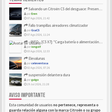
Salvando un Citroën C5 del desguace: Presentación y seguimiento
por
Eren
07 Ago 2026, 21:42
Fallo trampillas aireadores climatizador
por
GsaC5
07 Ago 2026, 11:24
- INFO - [C5 X7]: "Carga batería o alimentación eléctri...
por
iongolf
03 Ago 2026, 12:33
Elevalunas
por
celeventosa
02 Ago 2026, 07:26
suspensión delantera dura
por
galgo
29 Jul 2026, 21:28
AVISO IMPORTANTE
Esta comunidad de usuarios
no pertenece, representa o
guarda relación alguna con la marca Citroën o su grupo