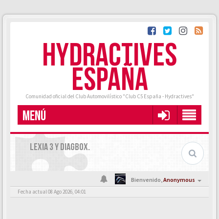
HYDRACTIVES
ESPAÑA
Comunidad oficial del Club Automovilístico "Club C5 España - Hydractives"
MENÚ
LEXIA 3 Y DIAGBOX.
Bienvenido,
Anonymous
Fecha actual 08 Ago 2026, 04:01