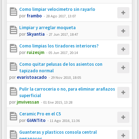
Como limpiar velocimetro sin rayarlo
por
frambo
-
28 Ago 2017, 13:07
Limpiar y arreglar moqueta
por
Skyantia
-
27 Jun 2017, 18:47
Como limpias los tiradores interiores?
por
ruizesjm
-
05 Jun 2017, 20:14
Como quitar pelusas de los asientos con
tapizado normal
por
evaristoacado
-
29 Nov 2010, 18:05
Pulir la carroceria o no, para eliminar arañazos
superficial
por
jmvivessan
-
01 Ene 2015, 13:28
Ceramic Pro en el C5
por
GIANTito
-
11 Ago 2016, 11:36
Guanteras y plasticos consola central
pegagosos.