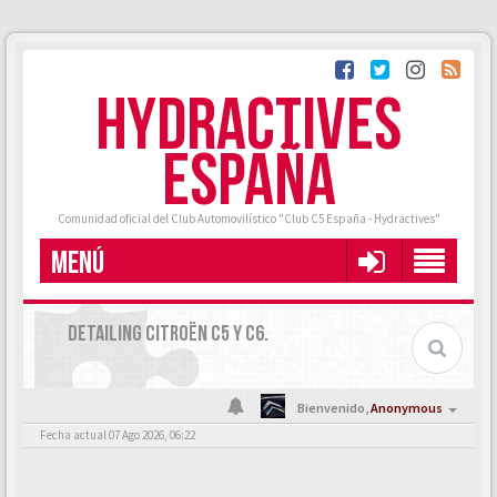
HYDRACTIVES
ESPAÑA
Comunidad oficial del Club Automovilístico "Club C5 España - Hydractives"
MENÚ
DETAILING CITROËN C5 Y C6.
Bienvenido,
Anonymous
Fecha actual 07 Ago 2026, 06:22