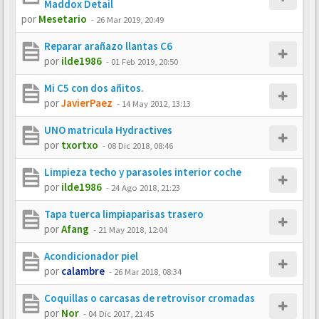
Maddox Detail
por
Mesetario
-
26 Mar 2019, 20:49
Reparar arañazo llantas C6
por
ilde1986
-
01 Feb 2019, 20:50
Mi C5 con dos añitos.
por
JavierPaez
-
14 May 2012, 13:13
UNO matricula Hydractives
por
txortxo
-
08 Dic 2018, 08:46
Limpieza techo y parasoles interior coche
por
ilde1986
-
24 Ago 2018, 21:23
Tapa tuerca limpiaparisas trasero
por
Afang
-
21 May 2018, 12:04
Acondicionador piel
por
calambre
-
26 Mar 2018, 08:34
Coquillas o carcasas de retrovisor cromadas
por
Nor
-
04 Dic 2017, 21:45