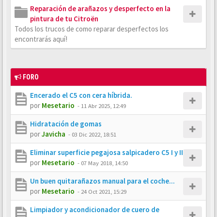
Reparación de arañazos y desperfecto en la
pintura de tu Citroën
Todos los trucos de como reparar desperfectos los
encontrarás aquí!
FORO
Encerado el C5 con cera híbrida.
por
Mesetario
-
11 Abr 2025, 12:49
Hidratación de gomas
por
Javicha
-
03 Dic 2022, 18:51
Eliminar superficie pegajosa salpicadero C5 I y II
por
Mesetario
-
07 May 2018, 14:50
Un buen quitarañazos manual para el coche...
por
Mesetario
-
24 Oct 2021, 15:29
Limpiador y acondicionador de cuero de