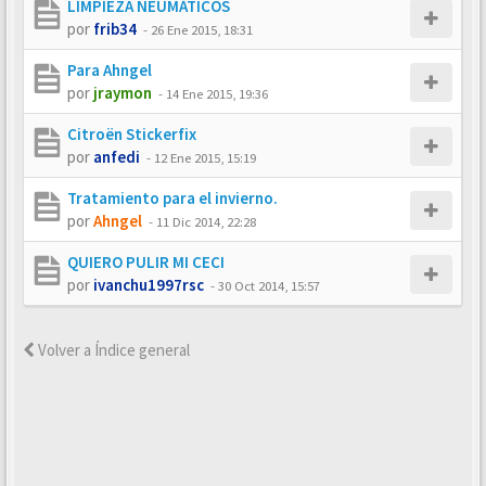
LIMPIEZA NEUMÁTICOS
por
frib34
-
26 Ene 2015, 18:31
Para Ahngel
por
jraymon
-
14 Ene 2015, 19:36
Citroën Stickerfix
por
anfedi
-
12 Ene 2015, 15:19
Tratamiento para el invierno.
por
Ahngel
-
11 Dic 2014, 22:28
QUIERO PULIR MI CECI
por
ivanchu1997rsc
-
30 Oct 2014, 15:57
Volver a Índice general