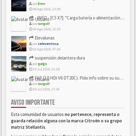
por
Eren
06 Ago 2026, 23:00
- INFO - [C5 X7]: "Carga batería o alimentación eléctri...
por
iongolf
03 Ago 2026, 12:33
Elevalunas
por
celeventosa
02 Ago 2026, 07:26
suspensión delantera dura
por
galgo
29 Jul 2026, 21:28
FAP (3.0 HDi V6 DT20C). Pido info sobre su sustitución
por
iongolf
29 Jul 2026, 17:36
AVISO IMPORTANTE
Esta comunidad de usuarios
no pertenece, representa o
guarda relación alguna con la marca Citroën o su grupo
matriz Stellantis
.