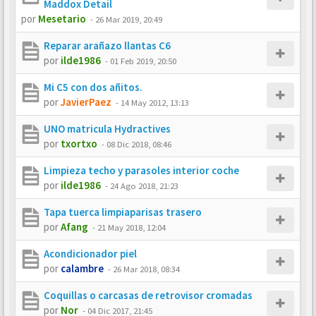
Maddox Detail
por
Mesetario
-
26 Mar 2019, 20:49
Reparar arañazo llantas C6
por
ilde1986
-
01 Feb 2019, 20:50
Mi C5 con dos añitos.
por
JavierPaez
-
14 May 2012, 13:13
UNO matricula Hydractives
por
txortxo
-
08 Dic 2018, 08:46
Limpieza techo y parasoles interior coche
por
ilde1986
-
24 Ago 2018, 21:23
Tapa tuerca limpiaparisas trasero
por
Afang
-
21 May 2018, 12:04
Acondicionador piel
por
calambre
-
26 Mar 2018, 08:34
Coquillas o carcasas de retrovisor cromadas
por
Nor
-
04 Dic 2017, 21:45