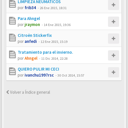
LIMPIEZA NEUMÁTICOS
por
frib34
-
26 Ene 2015, 18:31
Para Ahngel
por
jraymon
-
14 Ene 2015, 19:36
Citroën Stickerfix
por
anfedi
-
12 Ene 2015, 15:19
Tratamiento para el invierno.
por
Ahngel
-
11 Dic 2014, 22:28
QUIERO PULIR MI CECI
por
ivanchu1997rsc
-
30 Oct 2014, 15:57
Volver a Índice general