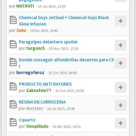
por
MATIFATI
-
14 Jul 2016, 12:05
Chemical Guys JetSeal + Chemical Guys Black
Glow Infusion
por
Sabu
-
19 Dic 2015, 19:43
Paragolpes delantero spoiler
por
turgonc5
-
02 Nov 2015, 17:05
Donde conseguir alfombrillas decentes para C5
I
por
borregoferoz
-
23 Oct 2014, 08:00
PRODUCTO ANTI RAYONES
por
Zaknafein77
-
25 Oct 2015, 22:54
RESINA EN CARROCERIA
por
docrates
-
18 Jul 2015, 22:48
Cquartz
por
tinopillado
-
10 Abr 2015, 14:51