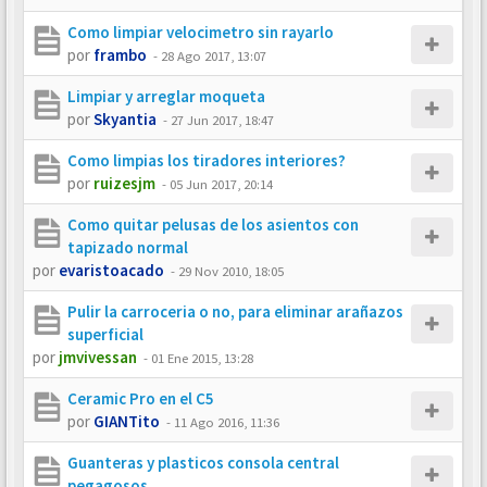
Como limpiar velocimetro sin rayarlo
por
frambo
-
28 Ago 2017, 13:07
Limpiar y arreglar moqueta
por
Skyantia
-
27 Jun 2017, 18:47
Como limpias los tiradores interiores?
por
ruizesjm
-
05 Jun 2017, 20:14
Como quitar pelusas de los asientos con
tapizado normal
por
evaristoacado
-
29 Nov 2010, 18:05
Pulir la carroceria o no, para eliminar arañazos
superficial
por
jmvivessan
-
01 Ene 2015, 13:28
Ceramic Pro en el C5
por
GIANTito
-
11 Ago 2016, 11:36
Guanteras y plasticos consola central
pegagosos.