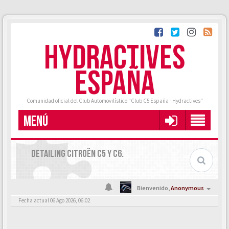
HYDRACTIVES
ESPAÑA
Comunidad oficial del Club Automovilístico "Club C5 España - Hydractives"
MENÚ
DETAILING CITROËN C5 Y C6.
Bienvenido,
Anonymous
Fecha actual 06 Ago 2026, 06:02