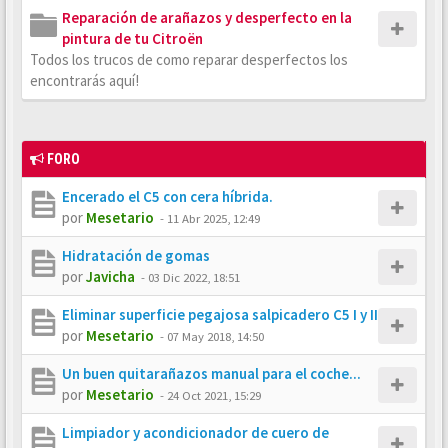
Reparación de arañazos y desperfecto en la
pintura de tu Citroën
Todos los trucos de como reparar desperfectos los
encontrarás aquí!
FORO
Encerado el C5 con cera híbrida.
por
Mesetario
-
11 Abr 2025, 12:49
Hidratación de gomas
por
Javicha
-
03 Dic 2022, 18:51
Eliminar superficie pegajosa salpicadero C5 I y II
por
Mesetario
-
07 May 2018, 14:50
Un buen quitarañazos manual para el coche...
por
Mesetario
-
24 Oct 2021, 15:29
Limpiador y acondicionador de cuero de