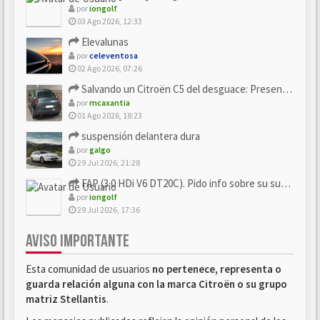
por
iongolf
03 Ago 2026, 12:33
Elevalunas
por
celeventosa
02 Ago 2026, 07:26
Salvando un Citroën C5 del desguace: Presentación y seguimiento
por
mcaxantia
01 Ago 2026, 18:23
suspensión delantera dura
por
galgo
29 Jul 2026, 21:28
FAP (3.0 HDi V6 DT20C). Pido info sobre su sustitución
por
iongolf
29 Jul 2026, 17:36
AVISO IMPORTANTE
Esta comunidad de usuarios
no pertenece, representa o
guarda relación alguna con la marca Citroën o su grupo
matriz Stellantis
.