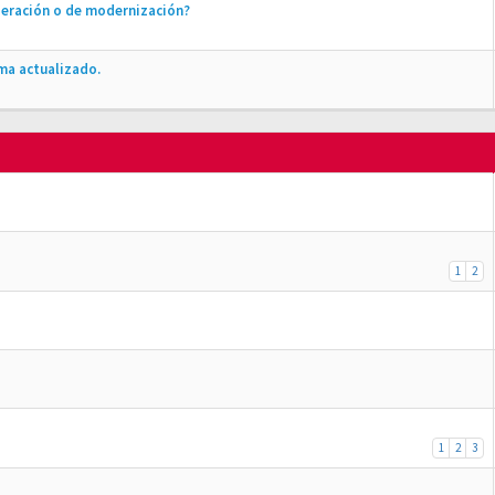
peración o de modernización?
ma actualizado.
1
2
1
2
3