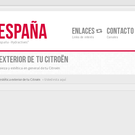
 ESPAÑA
ENLACES
CONTACTO
Links de interés
Canales
España - Hydractives"
 EXTERIOR DE TU CITROËN
pieza y estética en general de tu Citroën
estética exterior de tu Citroën
« Usted esta aquí