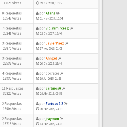
38626 Vistas
09 Dic 2018, 13:25
0 Respuestas
por
Afang
16548 Vistas
21 May 2018, 12:04
7 Respuestas
por
vic_nimirceag
25241 Vistas
22 Dic 2017, 12:46
3 Respuestas
por
JavierPaez
22870 Vistas
17 Nov 2016, 21:08
3 Respuestas
por
Ahngel
22533 Vistas
20 Dic 2015, 23:44
4 Respuestas
por
docrates
19935 Vistas
19 Jul 2015, 21:38
11 Respuestas
por
carliños6
35325 Vistas
24 Abr 2015, 09:55
2 Respuestas
por
Furioso2.2
16904 Vistas
30 Ene 2015, 23:19
2 Respuestas
por
jraymon
16715 Vistas
14 Ene 2015, 23:58