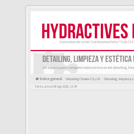
HYDRACTIVES
Comunidad oficial del Club Automovilístico "Club C5 
DETAILING, LIMPIEZA Y ESTÉTICA
Un espacio para compartir todos los trucos del detailing, lim
Índice general
Detailing Citroën C5 y C6.
Detailing, limpieza y 
Fecha actual 08 Ago 2026, 15:39