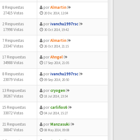
8 Respuestas
por
Almartin
27415 Vistas
20 Dic 2014, 12:04
2 Respuestas
por
ivanchu1997rsc
17998 Vistas
30 Oct 2014, 19:42
7 Respuestas
por
Almartin
23347 Vistas
26 Oct 2014, 21:15
17 Respuestas
por
Ahngel
34988 Vistas
17 Sep 2014, 21:05
8 Respuestas
por
ivanchu1997rsc
23079 Vistas
09 Sep 2014, 20:50
13 Respuestas
por
cryogen
30267 Vistas
18 Jul 2014, 23:54
15 Respuestas
por
carliños6
33072 Vistas
04 Jul 2014, 15:27
21 Respuestas
por
Manzasuki
38847 Vistas
08 May 2014, 09:08