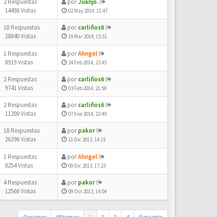
2 Respuestas
por
Juanjo.
14498 Vistas
02 May 2014, 11:47
18 Respuestas
por
carliños6
28840 Vistas
19 Mar 2014, 15:51
1 Respuestas
por
Ahngel
8919 Vistas
24 Feb 2014, 23:45
2 Respuestas
por
carliños6
9741 Vistas
03 Feb 2014, 21:50
2 Respuestas
por
carliños6
11200 Vistas
07 Ene 2014, 22:49
18 Respuestas
por
pakor
26296 Vistas
11 Dic 2013, 14:15
1 Respuestas
por
Ahngel
8254 Vistas
09 Dic 2013, 17:23
4 Respuestas
por
pakor
12566 Vistas
09 Oct 2013, 14:04
Opciones
98 temas
1
2
3
4
Siguiente