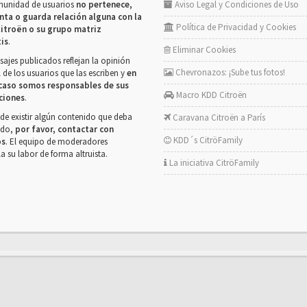
munidad de usuarios
no pertenece,
Aviso Legal y Condiciones de Uso
nta o guarda relación alguna con la
Política de Privacidad y Cookies
itroën o su grupo matriz
tis
.
Eliminar Cookies
ajes publicados reflejan la opinión
Chevronazos: ¡Sube tus fotos!
 de los usuarios que las escriben y
en
caso somos responsables de sus
Macro KDD Citroën
ciones
.
de existir algún contenido que deba
Caravana Citroën a París
rado,
por favor, contactar con
KDD´s CitröFamily
os
. El equipo de moderadores
la su labor de forma altruista.
La iniciativa CitröFamily