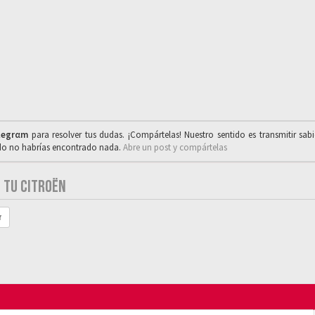
legrαm
para resolver tus dudas. ¡Compártelas! Nuestro sentido es transmitir sab
ado no habrías encontrado nada.
Abre un post y compártelas
E TU CITROËN
r