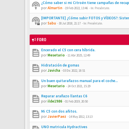
¿Cómo saber si mi Citroën tiene campañas de recu
por
Almartin
-
19 Feb 2022, 13:46
- In:
Preséntate.
[IMPORTANTE] ¿Cómo subir FOTOS y VÍDEOS?: Siste
por
Sabu
-
30 Jul 2018, 21:17
- In:
Preséntate.
FORO
Encerado el C5 con cera híbrida.
por
Mesetario
-
11 Abr 2025, 12:49
Hidratación de gomas
por
Javicha
-
03 Dic 2022, 18:51
Un buen quitarañazos manual para el coche...
por
Mesetario
-
24 Oct 2021, 15:29
Reparar arañazo llantas C6
por
ilde1986
-
01 Feb 2019, 20:50
Mi C5 con dos añitos.
por
JavierPaez
-
14 May 2012, 13:13
UNO matricula Hydractives