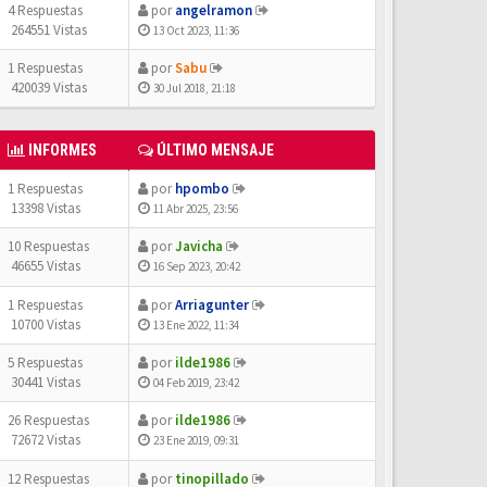
4 Respuestas
por
angelramon
264551 Vistas
13 Oct 2023, 11:36
1 Respuestas
por
Sabu
420039 Vistas
30 Jul 2018, 21:18
INFORMES
ÚLTIMO MENSAJE
1 Respuestas
por
hpombo
13398 Vistas
11 Abr 2025, 23:56
10 Respuestas
por
Javicha
46655 Vistas
16 Sep 2023, 20:42
1 Respuestas
por
Arriagunter
10700 Vistas
13 Ene 2022, 11:34
5 Respuestas
por
ilde1986
30441 Vistas
04 Feb 2019, 23:42
26 Respuestas
por
ilde1986
72672 Vistas
23 Ene 2019, 09:31
12 Respuestas
por
tinopillado