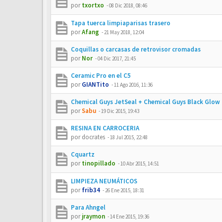
por
txortxo
-
08 Dic 2018, 08:46
Tapa tuerca limpiaparisas trasero
por
Afang
-
21 May 2018, 12:04
Coquillas o carcasas de retrovisor cromadas
por
Nor
-
04 Dic 2017, 21:45
Ceramic Pro en el C5
por
GIANTito
-
11 Ago 2016, 11:36
Chemical Guys JetSeal + Chemical Guys Black Glow 
por
Sabu
-
19 Dic 2015, 19:43
RESINA EN CARROCERIA
por
docrates
-
18 Jul 2015, 22:48
Cquartz
por
tinopillado
-
10 Abr 2015, 14:51
LIMPIEZA NEUMÁTICOS
por
frib34
-
26 Ene 2015, 18:31
Para Ahngel
por
jraymon
-
14 Ene 2015, 19:36