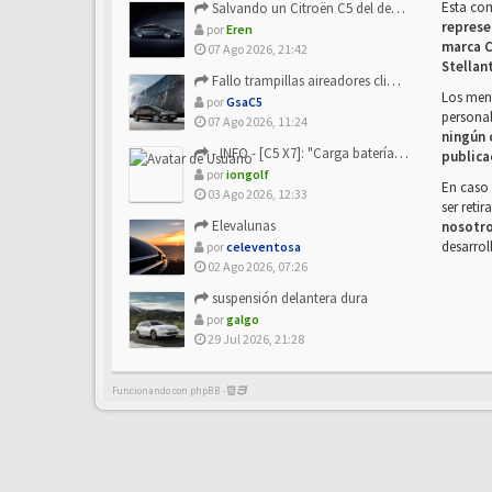
Esta co
Salvando un Citroën C5 del desguace: Presentación y seguimiento
represe
por
Eren
marca C
07 Ago 2026, 21:42
Stellan
Fallo trampillas aireadores climatizador
Los mens
por
GsaC5
personal
07 Ago 2026, 11:24
ningún 
- INFO - [C5 X7]: "Carga batería o alimentación eléctri...
publica
por
iongolf
En caso 
03 Ago 2026, 12:33
ser reti
Elevalunas
nosotr
desarrol
por
celeventosa
02 Ago 2026, 07:26
suspensión delantera dura
por
galgo
29 Jul 2026, 21:28
Funcionando con phpBB -