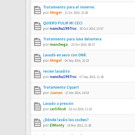
Tratamiento para el invierno.
por
Ahngel
-
11 Dic 2014, 22:28
QUIERO PULIR MI CECI
por
ivanchu1997rsc
-
30 Oct 2014, 15:57
Tratamiento para luna delantera
por
manchego
-
23 Oct 2014, 08:57
Lavado en seco con ONR.
por
Ahngel
-
04 Sep 2014, 22:22
recien lavadito
por
ivanchu1997rsc
-
07 Sep 2014, 11:36
Tratamiento Cquart
por
Juanan
-
27 Abr 2014, 14:03
Lavado a presión
por
carliños6
-
02 Jul 2014, 11:16
¿Dónde laváis los coches?
por
ElMonty
-
14 Mar 2012, 11:28