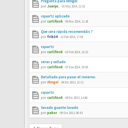
Pregunta para Ahngel
por
Juanjo.
-
01 May 2014, 11:51
cquartz aplicado
por
carliños6
-
09 Mar 2014, 11:28
Que cera rápida recomendáis ?
por
frib34
-
22 Feb 2014, 17:04
cquartz
por
carliños6
-
02 Feb 2014, 22:22
ceras y sellado
por
carliños6
-
07 Ene 2014, 19:56
Detallado para pasar el invierno.
por
Ahngel
-
04 Dic 2013, 21:13
cquartz
por
carliños6
-
09 Dic 2013, 13:46
Secado guante lavado
por
pakor
-
09 Oct 2013, 08:43