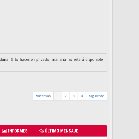
iduría. Si lo haces en privado, mañana no estará disponible.
98 temas
1
2
3
4
Siguiente
INFORMES
ÚLTIMO MENSAJE