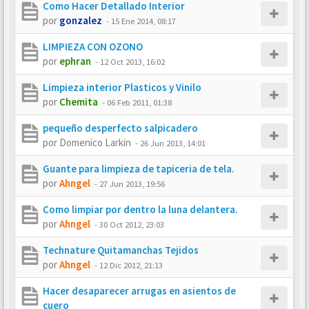
Como Hacer Detallado Interior
por
gonzalez
-
15 Ene 2014, 08:17
LIMPIEZA CON OZONO
por
ephran
-
12 Oct 2013, 16:02
Limpieza interior Plasticos y Vinilo
por
Chemita
-
06 Feb 2011, 01:38
pequeño desperfecto salpicadero
por
Domenico Larkin
-
26 Jun 2013, 14:01
Guante para limpieza de tapiceria de tela.
por
Ahngel
-
27 Jun 2013, 19:56
Como limpiar por dentro la luna delantera.
por
Ahngel
-
30 Oct 2012, 23:03
Technature Quitamanchas Tejidos
por
Ahngel
-
12 Dic 2012, 21:13
Hacer desaparecer arrugas en asientos de
cuero