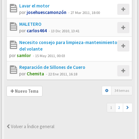
Lavar el motor
por
josehuescamonzón
-
27 Mar 2011, 18:00
MALETERO
por
carlos464
-
13 Dic 2010, 13:41
Necesito consejo para limpieza-mantenimiento
del volante
por
samlor
-
15 May 2011, 00:03
Reparación de Sillones de Cuero
por
Chemita
-
22 Ene 2011, 16:18
34 temas
Nuevo Tema
1
2
Volver a Índice general