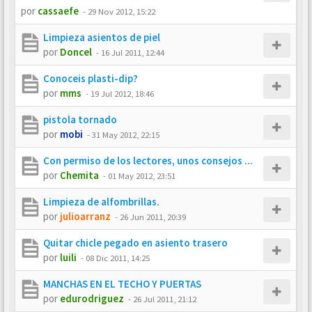
por
cassaefe
-
29 Nov 2012, 15:22
Limpieza asientos de piel
por
Doncel
-
16 Jul 2011, 12:44
Conoceis plasti-dip?
por
mms
-
19 Jul 2012, 18:46
pistola tornado
por
mobi
-
31 May 2012, 22:15
Con permiso de los lectores, unos consejos ...
por
Chemita
-
01 May 2012, 23:51
Limpieza de alfombrillas.
por
julioarranz
-
26 Jun 2011, 20:39
Quitar chicle pegado en asiento trasero
por
luili
-
08 Dic 2011, 14:25
MANCHAS EN EL TECHO Y PUERTAS
por
edurodriguez
-
26 Jul 2011, 21:12