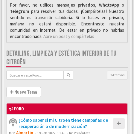
Por favor, no utilices
mensajes privados
,
WhαtsApp
o
Telegrαm
para resolver tus dudas. ¡Compártelas! Nuestro
sentido es transmitir sabiduría. Si lo haces en privado,
mañana no estará disponible. Encontraste nuestra
comunidad en internet. De estar en privado no habrías
encontrado nada.
Abre un post y compártelas
DETAILING, LIMPIEZA Y ESTÉTICA INTERIOR DE TU
CITROËN
34 temas
Nuevo Tema
FORO
¿Cómo saber si mi Citroën tiene campañas de
recuperación o de modernización?
por
Almartin
-
19 Feb 2022, 13:46
- In:
Preséntate.