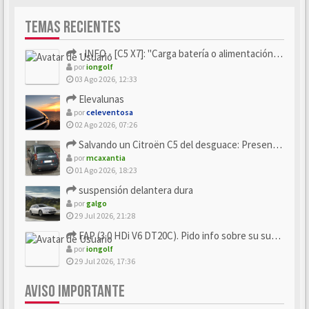
TEMAS RECIENTES
- INFO - [C5 X7]: "Carga batería o alimentación eléctri...
por
iongolf
03 Ago 2026, 12:33
Elevalunas
por
celeventosa
02 Ago 2026, 07:26
Salvando un Citroën C5 del desguace: Presentación y seguimiento
por
mcaxantia
01 Ago 2026, 18:23
suspensión delantera dura
por
galgo
29 Jul 2026, 21:28
FAP (3.0 HDi V6 DT20C). Pido info sobre su sustitución
por
iongolf
29 Jul 2026, 17:36
AVISO IMPORTANTE