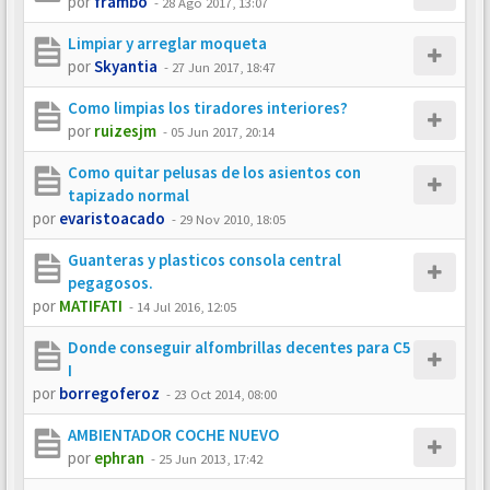
por
frambo
-
28 Ago 2017, 13:07
Limpiar y arreglar moqueta
por
Skyantia
-
27 Jun 2017, 18:47
Como limpias los tiradores interiores?
por
ruizesjm
-
05 Jun 2017, 20:14
Como quitar pelusas de los asientos con
tapizado normal
por
evaristoacado
-
29 Nov 2010, 18:05
Guanteras y plasticos consola central
pegagosos.
por
MATIFATI
-
14 Jul 2016, 12:05
Donde conseguir alfombrillas decentes para C5
I
por
borregoferoz
-
23 Oct 2014, 08:00
AMBIENTADOR COCHE NUEVO
por
ephran
-
25 Jun 2013, 17:42