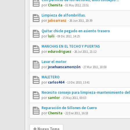
por
Chemita
-
01 May 2012, 23:51
Limpieza de alfombrillas.
por
julioarranz
-
26 Jun 2011, 20:39
Quitar chicle pegado en asiento trasero
por
luili
-
08 Dic 2011, 14:25
MANCHAS EN EL TECHO Y PUERTAS
por
edurodriguez
-
26 Jul 2011, 21:12
Lavar el motor
por
josehuescamonzón
-
27 Mar 2011, 18:00
MALETERO
por
carlos464
-
13 Dic 2010, 13:41
Necesito consejo para limpieza-mantenimiento del
por
samlor
-
15 May 2011, 00:03
Reparación de Sillones de Cuero
por
Chemita
-
22 Ene 2011, 16:18
Nuevo Tema