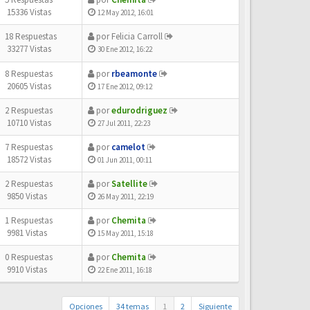
15336 Vistas
12 May 2012, 16:01
18 Respuestas
por
Felicia Carroll
33277 Vistas
30 Ene 2012, 16:22
8 Respuestas
por
rbeamonte
20605 Vistas
17 Ene 2012, 09:12
2 Respuestas
por
edurodriguez
10710 Vistas
27 Jul 2011, 22:23
7 Respuestas
por
camelot
18572 Vistas
01 Jun 2011, 00:11
2 Respuestas
por
Satellite
9850 Vistas
26 May 2011, 22:19
1 Respuestas
por
Chemita
9981 Vistas
15 May 2011, 15:18
0 Respuestas
por
Chemita
9910 Vistas
22 Ene 2011, 16:18
Opciones
34 temas
1
2
Siguiente