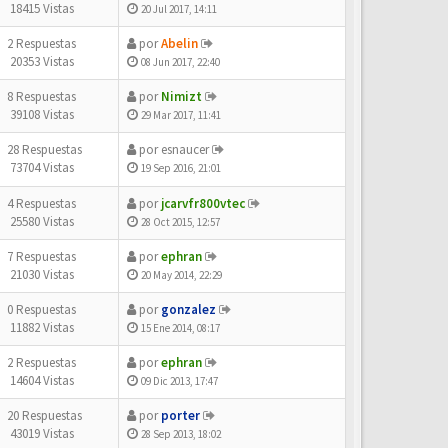
18415 Vistas
20 Jul 2017, 14:11
2 Respuestas
por
Abelin
20353 Vistas
08 Jun 2017, 22:40
8 Respuestas
por
Nimizt
39108 Vistas
29 Mar 2017, 11:41
28 Respuestas
por
esnaucer
73704 Vistas
19 Sep 2016, 21:01
4 Respuestas
por
jcarvfr800vtec
25580 Vistas
28 Oct 2015, 12:57
7 Respuestas
por
ephran
21030 Vistas
20 May 2014, 22:29
0 Respuestas
por
gonzalez
11882 Vistas
15 Ene 2014, 08:17
2 Respuestas
por
ephran
14604 Vistas
09 Dic 2013, 17:47
20 Respuestas
por
porter
43019 Vistas
28 Sep 2013, 18:02