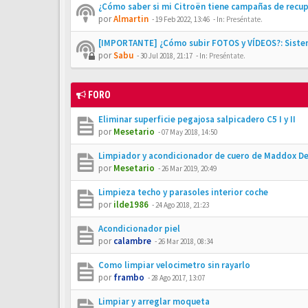
¿Cómo saber si mi Citroën tiene campañas de recu
por
Almartin
-
19 Feb 2022, 13:46
- In:
Preséntate.
[IMPORTANTE] ¿Cómo subir FOTOS y VÍDEOS?: Siste
por
Sabu
-
30 Jul 2018, 21:17
- In:
Preséntate.
FORO
Eliminar superficie pegajosa salpicadero C5 I y II
por
Mesetario
-
07 May 2018, 14:50
Limpiador y acondicionador de cuero de Maddox De
por
Mesetario
-
26 Mar 2019, 20:49
Limpieza techo y parasoles interior coche
por
ilde1986
-
24 Ago 2018, 21:23
Acondicionador piel
por
calambre
-
26 Mar 2018, 08:34
Como limpiar velocimetro sin rayarlo
por
frambo
-
28 Ago 2017, 13:07
Limpiar y arreglar moqueta