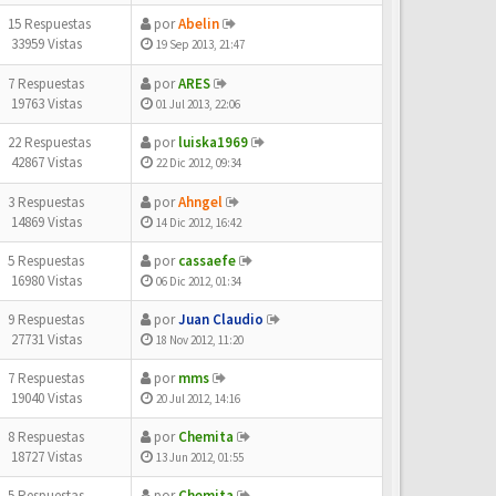
15 Respuestas
por
Abelin
33959 Vistas
19 Sep 2013, 21:47
7 Respuestas
por
ARES
19763 Vistas
01 Jul 2013, 22:06
22 Respuestas
por
luiska1969
42867 Vistas
22 Dic 2012, 09:34
3 Respuestas
por
Ahngel
14869 Vistas
14 Dic 2012, 16:42
5 Respuestas
por
cassaefe
16980 Vistas
06 Dic 2012, 01:34
9 Respuestas
por
Juan Claudio
27731 Vistas
18 Nov 2012, 11:20
7 Respuestas
por
mms
19040 Vistas
20 Jul 2012, 14:16
8 Respuestas
por
Chemita
18727 Vistas
13 Jun 2012, 01:55
5 Respuestas
por
Chemita