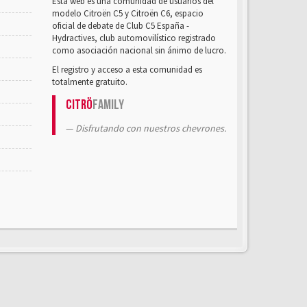
Esta web es una comunidad de usuarios del
modelo Citroën C5 y Citroën C6, espacio
oficial de debate de Club C5 España -
Hydractives, club automovilístico registrado
como asociación nacional sin ánimo de lucro.
El registro y acceso a esta comunidad es
totalmente gratuito.
Citrö
Family
Disfrutando con nuestros chevrones.