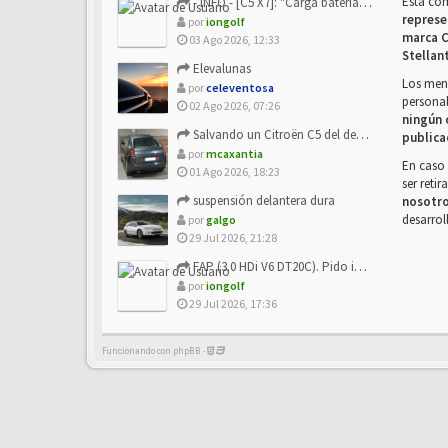
Esta co
- INFO - [C5 X7]: "Carga batería o alimentación eléctri...
represe
por
iongolf
marca C
03 Ago 2026, 12:33
Stellan
Elevalunas
Los mens
por
celeventosa
personal
02 Ago 2026, 07:26
ningún 
Salvando un Citroën C5 del desguace: Presentación y seguimiento
publica
por
mcaxantia
En caso 
01 Ago 2026, 18:23
ser reti
suspensión delantera dura
nosotr
desarrol
por
galgo
29 Jul 2026, 21:28
FAP (3.0 HDi V6 DT20C). Pido info sobre su sustitución
por
iongolf
29 Jul 2026, 17:36
Funcionando con phpBB -