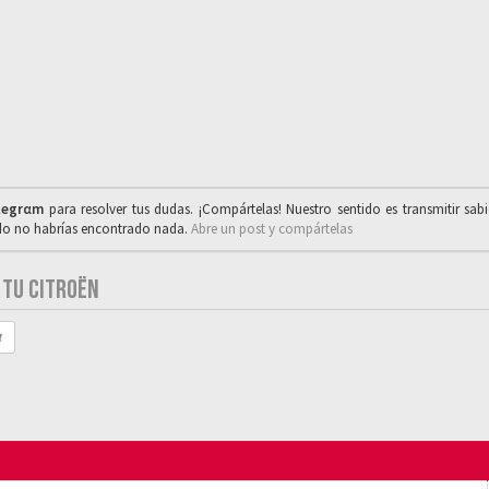
legrαm
para resolver tus dudas. ¡Compártelas! Nuestro sentido es transmitir sab
ado no habrías encontrado nada.
Abre un post y compártelas
E TU CITROËN
r