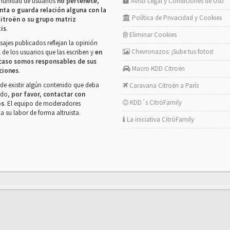
munidad de usuarios
no pertenece,
Aviso Legal y Condiciones de Uso
nta o guarda relación alguna con la
Política de Privacidad y Cookies
itroën o su grupo matriz
tis
.
Eliminar Cookies
ajes publicados reflejan la opinión
Chevronazos: ¡Sube tus fotos!
 de los usuarios que las escriben y
en
caso somos responsables de sus
Macro KDD Citroën
ciones
.
de existir algún contenido que deba
Caravana Citroën a París
rado,
por favor, contactar con
KDD´s CitröFamily
os
. El equipo de moderadores
la su labor de forma altruista.
La iniciativa CitröFamily