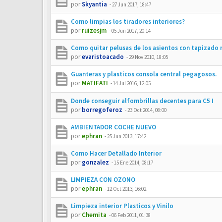
por
Skyantia
-
27 Jun 2017, 18:47
Como limpias los tiradores interiores?
por
ruizesjm
-
05 Jun 2017, 20:14
Como quitar pelusas de los asientos con tapizado
por
evaristoacado
-
29 Nov 2010, 18:05
Guanteras y plasticos consola central pegagosos.
por
MATIFATI
-
14 Jul 2016, 12:05
Donde conseguir alfombrillas decentes para C5 I
por
borregoferoz
-
23 Oct 2014, 08:00
AMBIENTADOR COCHE NUEVO
por
ephran
-
25 Jun 2013, 17:42
Como Hacer Detallado Interior
por
gonzalez
-
15 Ene 2014, 08:17
LIMPIEZA CON OZONO
por
ephran
-
12 Oct 2013, 16:02
Limpieza interior Plasticos y Vinilo
por
Chemita
-
06 Feb 2011, 01:38