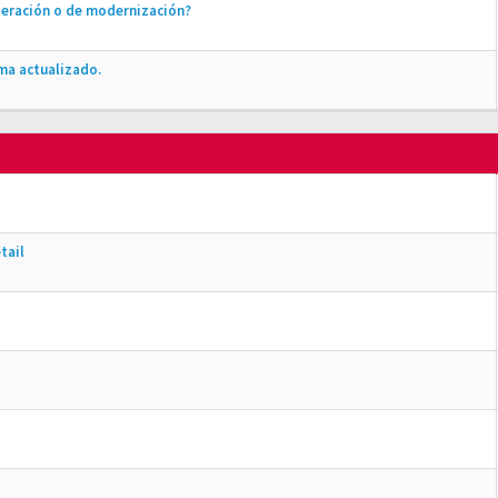
peración o de modernización?
ma actualizado.
tail