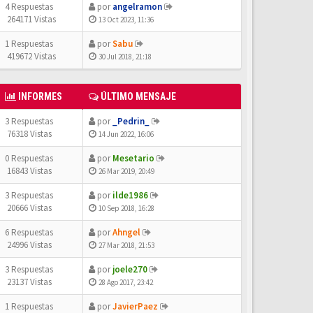
4 Respuestas
por
angelramon
264171 Vistas
13 Oct 2023, 11:36
1 Respuestas
por
Sabu
419672 Vistas
30 Jul 2018, 21:18
INFORMES
ÚLTIMO MENSAJE
3 Respuestas
por
_Pedrin_
76318 Vistas
14 Jun 2022, 16:06
0 Respuestas
por
Mesetario
16843 Vistas
26 Mar 2019, 20:49
3 Respuestas
por
ilde1986
20666 Vistas
10 Sep 2018, 16:28
6 Respuestas
por
Ahngel
24996 Vistas
27 Mar 2018, 21:53
3 Respuestas
por
joele270
23137 Vistas
28 Ago 2017, 23:42
1 Respuestas
por
JavierPaez