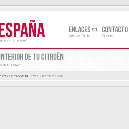
 ESPAÑA
ENLACES
CONTACTO
Links de interés
Canales
España - Hydractives"
 INTERIOR DE TU CITROËN
or de tu Citroën
estética interior de tu Citroën
« Usted esta aquí