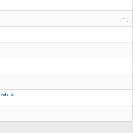
1
2
 volante