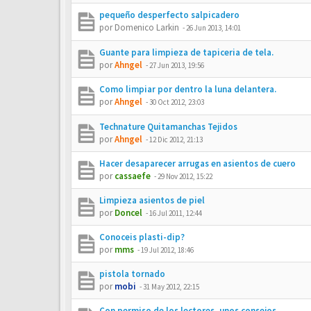
pequeño desperfecto salpicadero
por
Domenico Larkin
-
26 Jun 2013, 14:01
Guante para limpieza de tapiceria de tela.
por
Ahngel
-
27 Jun 2013, 19:56
Como limpiar por dentro la luna delantera.
por
Ahngel
-
30 Oct 2012, 23:03
Technature Quitamanchas Tejidos
por
Ahngel
-
12 Dic 2012, 21:13
Hacer desaparecer arrugas en asientos de cuero
por
cassaefe
-
29 Nov 2012, 15:22
Limpieza asientos de piel
por
Doncel
-
16 Jul 2011, 12:44
Conoceis plasti-dip?
por
mms
-
19 Jul 2012, 18:46
pistola tornado
por
mobi
-
31 May 2012, 22:15
Con permiso de los lectores, unos consejos ...