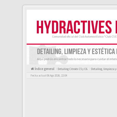
HYDRACTIVES
Comunidad oficial del Club Automovilístico "Club C5 
DETAILING, LIMPIEZA Y ESTÉTICA
Aquí podrás encontrar todo lo necesario para cuidar el interi
Índice general
Detailing Citroën C5 y C6.
Detailing, limpieza y 
Fecha actual 06 Ago 2026, 22:04