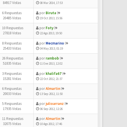
84917 Vistas
08 Mar 2014, 17:53
6 Respuestas
por
Biruta
20485 Vistas
19 Oct 2013, 15:56
10 Respuestas
por
Foty
27818 Vistas
22 Ago 2013, 19:50
8 Respuestas
por
Mecmarino
25433 Vistas
04 May 2013, 01:19
26 Respuestas
por
rambob
51835 Vistas
11 Ene 2013, 12:02
3 Respuestas
por
khalifa67
15281 Vistas
22 Oct 2012, 21:37
6 Respuestas
por
Almartin
20033 Vistas
13 Sep 2012, 11:50
5 Respuestas
por
julioarranz
17935 Vistas
06 Sep 2012, 12:26
11 Respuestas
por
Almartin
32075 Vistas
10 Ago 2012, 17:46