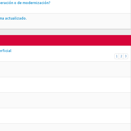
peración o de modernización?
ma actualizado.
rficial
1
2
3