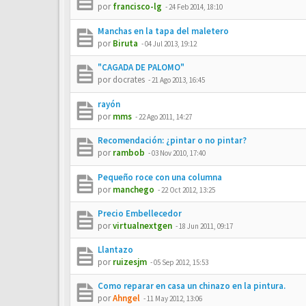
por
francisco-lg
-
24 Feb 2014, 18:10
Manchas en la tapa del maletero
por
Biruta
-
04 Jul 2013, 19:12
"CAGADA DE PALOMO"
por
docrates
-
21 Ago 2013, 16:45
rayón
por
mms
-
22 Ago 2011, 14:27
Recomendación: ¿pintar o no pintar?
por
rambob
-
03 Nov 2010, 17:40
Pequeño roce con una columna
por
manchego
-
22 Oct 2012, 13:25
Precio Embellecedor
por
virtualnextgen
-
18 Jun 2011, 09:17
Llantazo
por
ruizesjm
-
05 Sep 2012, 15:53
Como reparar en casa un chinazo en la pintura.
por
Ahngel
-
11 May 2012, 13:06