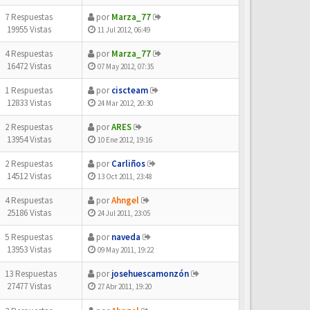
7 Respuestas
por
Marza_77
19955 Vistas
11 Jul 2012, 06:49
4 Respuestas
por
Marza_77
16472 Vistas
07 May 2012, 07:35
1 Respuestas
por
ciscteam
12833 Vistas
24 Mar 2012, 20:30
2 Respuestas
por
ARES
13954 Vistas
10 Ene 2012, 19:16
2 Respuestas
por
Carliños
14512 Vistas
13 Oct 2011, 23:48
4 Respuestas
por
Ahngel
25186 Vistas
24 Jul 2011, 23:05
5 Respuestas
por
naveda
13953 Vistas
09 May 2011, 19:22
13 Respuestas
por
josehuescamonzón
27477 Vistas
27 Abr 2011, 19:20