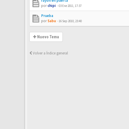
rayon en puerta
por
chipi
-
03 Ene 2011, 17:37
Prueba
por
Sabu
-
16 Sep 2010, 23:40
Nuevo Tema
Volver a Índice general