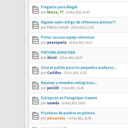
Pregunta para Ahngel
por
Marza_77
-
10 May 2012, 07:43
Alguien sabe código de referencia pintura??
por
Felicia Carroll
-
19 Ene 2012, 11:01
Pintar carcasa espejo retrovisor
por
peazoperla
-
16 Ene 2012, 15:13
PINTURA AGRIETADA
por
ibirut
-
10 Ene 2012, 16:07
Sirve el pulido para los pequeños arañazos...
por
Carliños
-
13 Oct 2011, 11:52
Rayones y remedios milagrosos...
por
javi100
-
13 Jul 2011, 21:34
Estropicio en Paragolpes trasero
por
naveda
-
05 May 2011, 00:03
Picaduras de piedras en pintura.
por
julioarranz
-
13 Feb 2011, 16:34