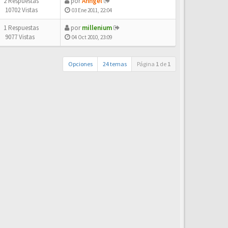
2 Respuestas
por
Ahngel
10702 Vistas
03 Ene 2011, 22:04
1 Respuestas
por
millenium
9077 Vistas
04 Oct 2010, 23:09
Opciones
24 temas
Página
1
de
1