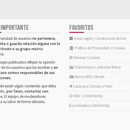
 IMPORTANTE
FAVORITOS
munidad de usuarios
no pertenece,
Aviso Legal y Condiciones de Uso
nta o guarda relación alguna con la
Política de Privacidad y Cookies
itroën o su grupo matriz
tis
.
Eliminar Cookies
ajes publicados reflejan la opinión
Chevronazos: ¡Sube tus fotos!
 de los usuarios que las escriben y
en
caso somos responsables de sus
Macro KDD Citroën
ciones
.
de existir algún contenido que deba
Caravana Citroën a París
rado,
por favor, contactar con
KDD´s CitröFamily
os
. El equipo de moderadores
la su labor de forma altruista.
La iniciativa CitröFamily