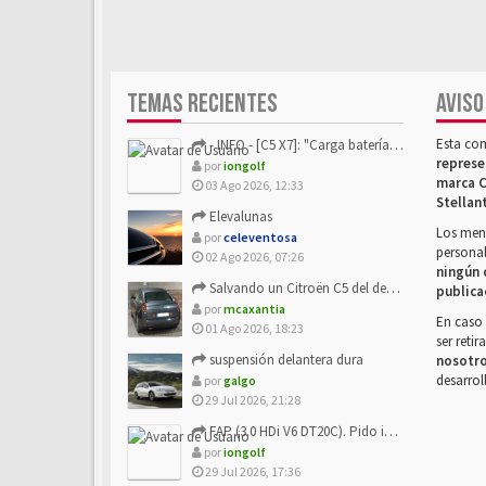
TEMAS RECIENTES
AVISO
Esta co
- INFO - [C5 X7]: "Carga batería o alimentación eléctri...
represe
por
iongolf
marca C
03 Ago 2026, 12:33
Stellan
Elevalunas
Los mens
por
celeventosa
personal
02 Ago 2026, 07:26
ningún 
Salvando un Citroën C5 del desguace: Presentación y seguimiento
publica
por
mcaxantia
En caso 
01 Ago 2026, 18:23
ser reti
suspensión delantera dura
nosotr
desarrol
por
galgo
29 Jul 2026, 21:28
FAP (3.0 HDi V6 DT20C). Pido info sobre su sustitución
por
iongolf
29 Jul 2026, 17:36