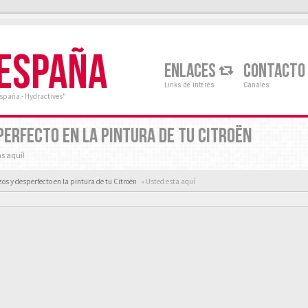
 ESPAÑA
ENLACES
CONTACTO
Links de interés
Canales
España - Hydractives"
ERFECTO EN LA PINTURA DE TU CITROËN
ás aquí!
s y desperfecto en la pintura de tu Citroën
« Usted esta aquí