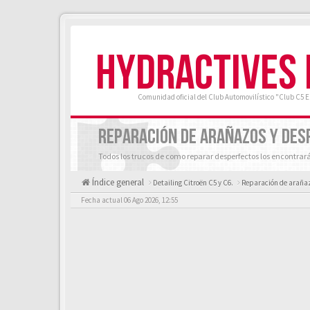
HYDRACTIVES
Comunidad oficial del Club Automovilístico "Club C5 
REPARACIÓN DE ARAÑAZOS Y DESP
Todos los trucos de como reparar desperfectos los encontrar
Índice general
Detailing Citroën C5 y C6.
Reparación de arañazo
Fecha actual 06 Ago 2026, 12:55