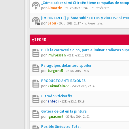
¿Cómo saber si mi Citroën tiene campañas de recu
por
Almartin
-
19 Feb 2022, 13:46
- In:
Preséntate.
[IMPORTANTE] ¿Cómo subir FOTOS y VÍDEOS?: Siste
por
Sabu
-
30 Jul 2018, 21:17
- In:
Preséntate.
FORO
Pulir la carroceria o no, para eliminar arañazos supe
por
jmvivessan
-
01 Ene 2015, 13:28
Paragolpes delantero spoiler
por
turgonc5
-
02 Nov 2015, 17:05
PRODUCTO ANTI RAYONES
por
Zaknafein77
-
25 Oct 2015, 22:54
Citroën Stickerfix
por
anfedi
-
12 Ene 2015, 15:19
Gotera de cal en la pintura
por
ignacionl
-
22 May 2014, 21:21
Posible Siniestro Total