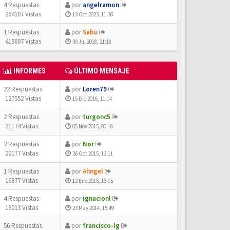
4 Respuestas
por
angelramon
264107 Vistas
13 Oct 2023, 11:36
1 Respuestas
por
Sabu
419607 Vistas
30 Jul 2018, 21:18
INFORMES
ÚLTIMO MENSAJE
22 Respuestas
por
Loren79
127552 Vistas
15 Dic 2016, 11:14
2 Respuestas
por
turgonc5
21174 Vistas
05 Nov 2015, 00:16
2 Respuestas
por
Nor
20177 Vistas
26 Oct 2015, 13:11
1 Respuestas
por
Ahngel
16877 Vistas
12 Ene 2015, 16:05
4 Respuestas
por
ignacionl
19013 Vistas
23 May 2014, 15:49
56 Respuestas
por
francisco-lg