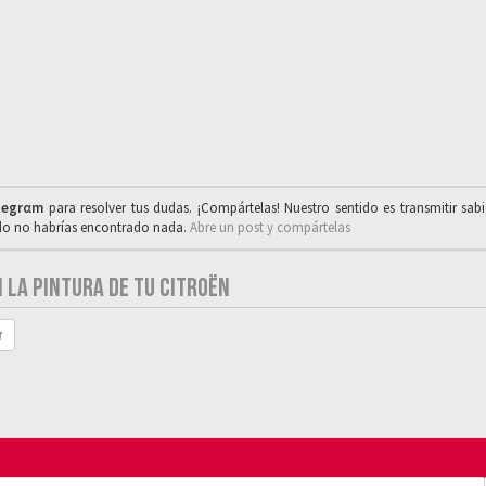
legrαm
para resolver tus dudas. ¡Compártelas! Nuestro sentido es transmitir sab
ado no habrías encontrado nada.
Abre un post y compártelas
 LA PINTURA DE TU CITROËN
r