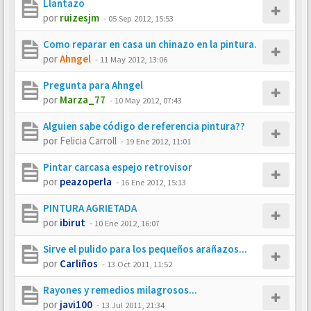
Llantazo
por
ruizesjm
-
05 Sep 2012, 15:53
Como reparar en casa un chinazo en la pintura.
por
Ahngel
-
11 May 2012, 13:06
Pregunta para Ahngel
por
Marza_77
-
10 May 2012, 07:43
Alguien sabe código de referencia pintura??
por
Felicia Carroll
-
19 Ene 2012, 11:01
Pintar carcasa espejo retrovisor
por
peazoperla
-
16 Ene 2012, 15:13
PINTURA AGRIETADA
por
ibirut
-
10 Ene 2012, 16:07
Sirve el pulido para los pequeños arañazos...
por
Carliños
-
13 Oct 2011, 11:52
Rayones y remedios milagrosos...
por
javi100
-
13 Jul 2011, 21:34