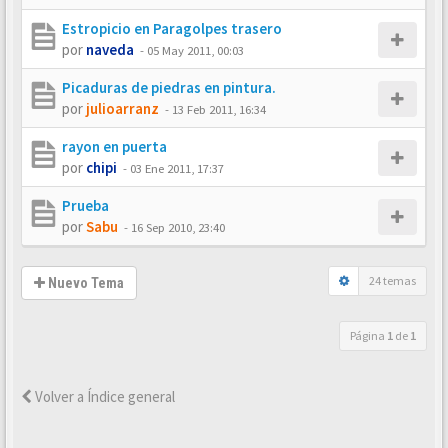
Estropicio en Paragolpes trasero
por
naveda
-
05 May 2011, 00:03
Picaduras de piedras en pintura.
por
julioarranz
-
13 Feb 2011, 16:34
rayon en puerta
por
chipi
-
03 Ene 2011, 17:37
Prueba
por
Sabu
-
16 Sep 2010, 23:40
24 temas
Nuevo Tema
Página
1
de
1
Volver a Índice general