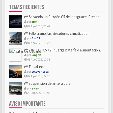
TEMAS RECIENTES
Salvando un Citroën C5 del desguace: Presentación y seguimiento
por
Eren
07 Ago 2026, 21:42
Fallo trampillas aireadores climatizador
por
GsaC5
07 Ago 2026, 11:24
- INFO - [C5 X7]: "Carga batería o alimentación eléctri...
por
iongolf
03 Ago 2026, 12:33
Elevalunas
por
celeventosa
02 Ago 2026, 07:26
suspensión delantera dura
por
galgo
29 Jul 2026, 21:28
AVISO IMPORTANTE