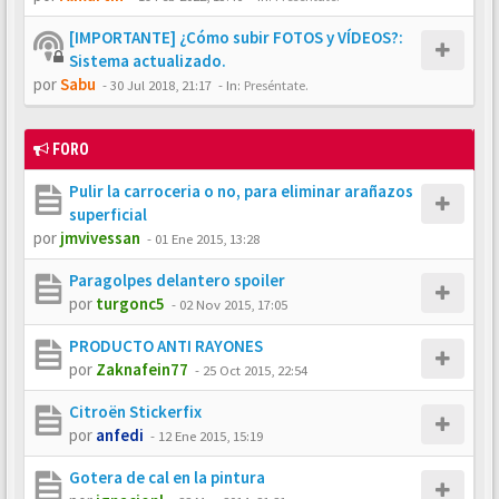
[IMPORTANTE] ¿Cómo subir FOTOS y VÍDEOS?:
Sistema actualizado.
por
Sabu
-
30 Jul 2018, 21:17
- In:
Preséntate.
FORO
Pulir la carroceria o no, para eliminar arañazos
superficial
por
jmvivessan
-
01 Ene 2015, 13:28
Paragolpes delantero spoiler
por
turgonc5
-
02 Nov 2015, 17:05
PRODUCTO ANTI RAYONES
por
Zaknafein77
-
25 Oct 2015, 22:54
Citroën Stickerfix
por
anfedi
-
12 Ene 2015, 15:19
Gotera de cal en la pintura