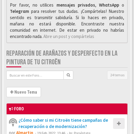
Por favor, no utilices
mensajes privados
,
WhαtsApp
o
Telegrαm
para resolver tus dudas. ¡Compártelas! Nuestro
sentido es transmitir sabiduría. Si lo haces en privado,
mañana no estará disponible. Encontraste nuestra
comunidad en internet. De estar en privado no habrías
encontrado nada.
Abre un post y compártelas
REPARACIÓN DE ARAÑAZOS Y DESPERFECTO EN LA
PINTURA DE TU CITROËN
24 temas
Nuevo Tema
FORO
¿Cómo saber si mi Citroën tiene campañas de
recuperación o de modernización?
por
Almartin
-
19 Feb 2022, 13:46
- In:
Preséntate.