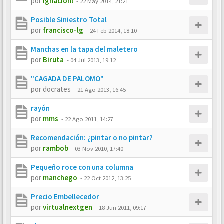
por
ignacionl
-
22 May 2014, 21:21
Posible Siniestro Total
por
francisco-lg
-
24 Feb 2014, 18:10
Manchas en la tapa del maletero
por
Biruta
-
04 Jul 2013, 19:12
"CAGADA DE PALOMO"
por
docrates
-
21 Ago 2013, 16:45
rayón
por
mms
-
22 Ago 2011, 14:27
Recomendación: ¿pintar o no pintar?
por
rambob
-
03 Nov 2010, 17:40
Pequeño roce con una columna
por
manchego
-
22 Oct 2012, 13:25
Precio Embellecedor
por
virtualnextgen
-
18 Jun 2011, 09:17