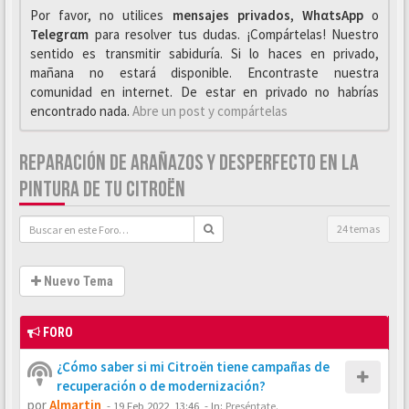
Por favor, no utilices
mensajes privados
,
WhαtsApp
o
Telegrαm
para resolver tus dudas. ¡Compártelas! Nuestro
sentido es transmitir sabiduría. Si lo haces en privado,
mañana no estará disponible. Encontraste nuestra
comunidad en internet. De estar en privado no habrías
encontrado nada.
Abre un post y compártelas
REPARACIÓN DE ARAÑAZOS Y DESPERFECTO EN LA
PINTURA DE TU CITROËN
24 temas
Nuevo Tema
FORO
¿Cómo saber si mi Citroën tiene campañas de
recuperación o de modernización?
por
Almartin
-
19 Feb 2022, 13:46
- In:
Preséntate.