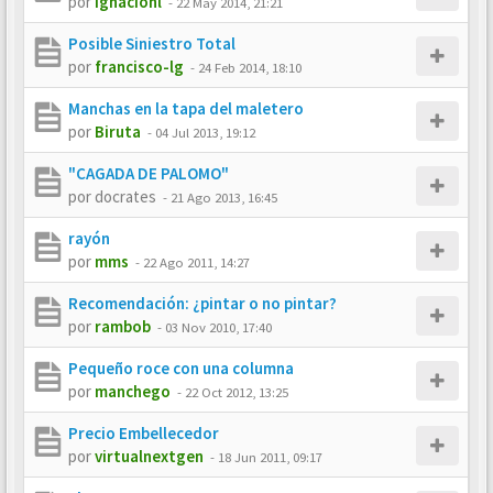
por
ignacionl
-
22 May 2014, 21:21
Posible Siniestro Total
por
francisco-lg
-
24 Feb 2014, 18:10
Manchas en la tapa del maletero
por
Biruta
-
04 Jul 2013, 19:12
"CAGADA DE PALOMO"
por
docrates
-
21 Ago 2013, 16:45
rayón
por
mms
-
22 Ago 2011, 14:27
Recomendación: ¿pintar o no pintar?
por
rambob
-
03 Nov 2010, 17:40
Pequeño roce con una columna
por
manchego
-
22 Oct 2012, 13:25
Precio Embellecedor
por
virtualnextgen
-
18 Jun 2011, 09:17