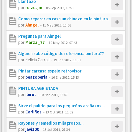
Llantazo
por
ruizesjm
-
05 Sep 2012, 15:53
Como reparar en casa un chinazo en la pintura.
por
Ahngel
-
11 May 2012, 13:06
Pregunta para Ahngel
por
Marza_77
-
10 May 2012, 07:43
Alguien sabe código de referencia pintura??
por
Felicia Carroll
-
19 Ene 2012, 11:01
Pintar carcasa espejo retrovisor
por
peazoperla
-
16 Ene 2012, 15:13
PINTURA AGRIETADA
por
ibirut
-
10 Ene 2012, 16:07
Sirve el pulido para los pequeños arañazos...
por
Carliños
-
13 Oct 2011, 11:52
Rayones y remedios milagrosos...
por
javi100
-
13 Jul 2011, 21:34