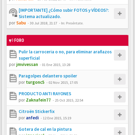
[IMPORTANTE] ¿Cómo subir FOTOS y VÍDEOS?:
Sistema actualizado.
por
Sabu
-
30 Jul 2018, 21:17
- In:
Preséntate.
FORO
Pulir la carroceria o no, para eliminar arañazos
superficial
por
jmvivessan
-
01 Ene 2015, 13:28
Paragolpes delantero spoiler
por
turgonc5
-
02 Nov 2015, 17:05
PRODUCTO ANTI RAYONES
por
Zaknafein77
-
25 Oct 2015, 22:54
Citroën Stickerfix
por
anfedi
-
12 Ene 2015, 15:19
Gotera de cal en la pintura