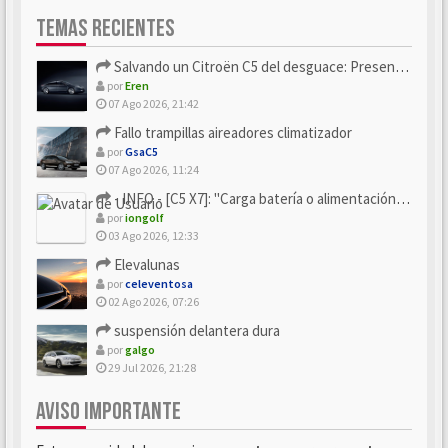
TEMAS RECIENTES
Salvando un Citroën C5 del desguace: Presentación y seguimiento
por
Eren
07 Ago 2026, 21:42
Fallo trampillas aireadores climatizador
por
GsaC5
07 Ago 2026, 11:24
- INFO - [C5 X7]: "Carga batería o alimentación eléctri...
por
iongolf
03 Ago 2026, 12:33
Elevalunas
por
celeventosa
02 Ago 2026, 07:26
suspensión delantera dura
por
galgo
29 Jul 2026, 21:28
AVISO IMPORTANTE