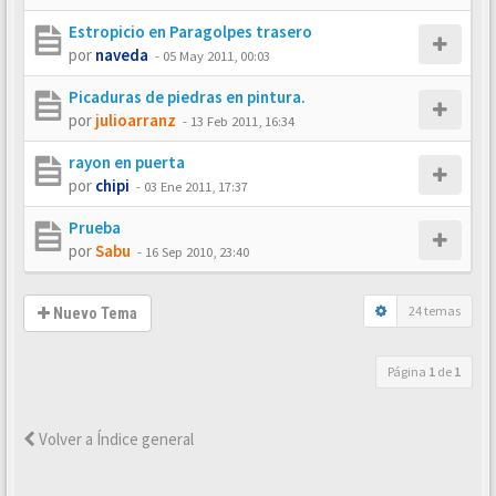
Estropicio en Paragolpes trasero
por
naveda
-
05 May 2011, 00:03
Picaduras de piedras en pintura.
por
julioarranz
-
13 Feb 2011, 16:34
rayon en puerta
por
chipi
-
03 Ene 2011, 17:37
Prueba
por
Sabu
-
16 Sep 2010, 23:40
24 temas
Nuevo Tema
Página
1
de
1
Volver a Índice general