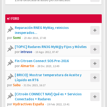
FORO
Reparación RNEG MyWay, reinicios
inesperados...
por
Somi
-
23 Abr 2016, 17:43
[TOPIC] Radares RN3G MyW@y Fijos y Móviles
por
intruso
-
10 Ago 2012, 07:47
Fin Citroen Connect SOS Pre-2016
por
Almartin
-
28 Dic 2023, 12:49
[ BRICO]: Mostrar temperatura de Aceite y
Líquido en RT6
por
Sabu
-
31 Dic 2015, 16:17
[Citroën CONNECT NAV] Qué es + Servicios
Conectados + Radares
por
Hydractives España
-
19 Feb 2022, 13:41