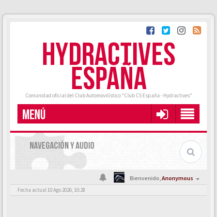
HYDRACTIVES
ESPAÑA
Comunidad oficial del Club Automovilístico "Club C5 España - Hydractives"
MENÚ
NAVEGACIÓN Y AUDIO
Bienvenido,
Anonymous
Fecha actual 10 Ago 2026, 10:28