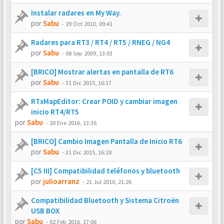
Instalar radares en My Way.
por
Sabu
-
29 Oct 2010, 09:41
Radares para RT3 / RT4 / RT5 / RNEG / NG4
por
Sabu
-
08 Sep 2009, 13:03
[BRICO] Mostrar alertas en pantalla de RT6
por
Sabu
-
31 Dic 2015, 16:17
RTxMapEditor: Crear POID y cambiar imagen
inicio RT4/RT5
por
Sabu
-
20 Ene 2016, 13:36
[BRICO] Cambio Imagen Pantalla de Inicio RT6
por
Sabu
-
31 Dic 2015, 16:18
[C5 III] Compatibilidad teléfonos y bluetooth
por
julioarranz
-
21 Jul 2010, 21:26
Compatibilidad Bluetooth y Sistema Citroën
USB BOX
por
Sabu
-
02 Feb 2016, 17:06