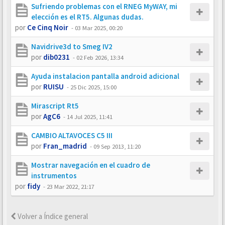
Sufriendo problemas con el RNEG MyWAY, mi
elección es el RT5. Algunas dudas.
por
Ce Cinq Noir
-
03 Mar 2025, 00:20
Navidrive3d to Smeg IV2
por
dib0231
-
02 Feb 2026, 13:34
Ayuda instalacion pantalla android adicional
por
RUISU
-
25 Dic 2025, 15:00
Mirascript Rt5
por
AgC6
-
14 Jul 2025, 11:41
CAMBIO ALTAVOCES C5 III
por
Fran_madrid
-
09 Sep 2013, 11:20
Mostrar navegación en el cuadro de
instrumentos
por
fidy
-
23 Mar 2022, 21:17
Volver a Índice general