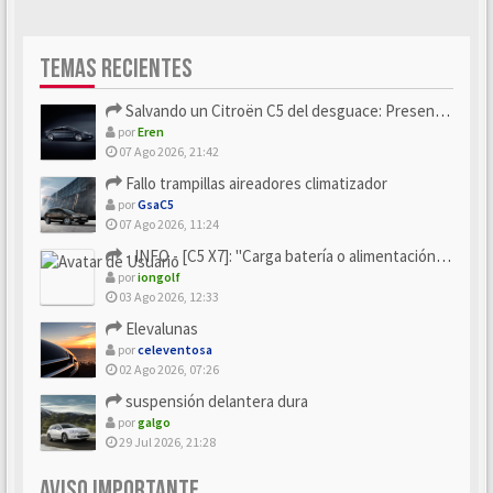
TEMAS RECIENTES
Salvando un Citroën C5 del desguace: Presentación y seguimiento
por
Eren
07 Ago 2026, 21:42
Fallo trampillas aireadores climatizador
por
GsaC5
07 Ago 2026, 11:24
- INFO - [C5 X7]: "Carga batería o alimentación eléctri...
por
iongolf
03 Ago 2026, 12:33
Elevalunas
por
celeventosa
02 Ago 2026, 07:26
suspensión delantera dura
por
galgo
29 Jul 2026, 21:28
AVISO IMPORTANTE