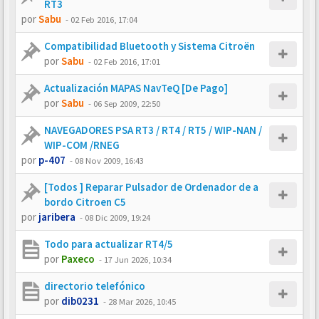
RT3
por
Sabu
-
02 Feb 2016, 17:04
Compatibilidad Bluetooth y Sistema Citroën
por
Sabu
-
02 Feb 2016, 17:01
Actualización MAPAS NavTeQ [De Pago]
por
Sabu
-
06 Sep 2009, 22:50
NAVEGADORES PSA RT3 / RT4 / RT5 / WIP-NAN /
WIP-COM /RNEG
por
p-407
-
08 Nov 2009, 16:43
[Todos ] Reparar Pulsador de Ordenador de a
bordo Citroen C5
por
jaribera
-
08 Dic 2009, 19:24
Todo para actualizar RT4/5
por
Paxeco
-
17 Jun 2026, 10:34
directorio telefónico
por
dib0231
-
28 Mar 2026, 10:45