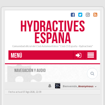
HYDRACTIVES
ESPAÑA
Comunidad oficial del Club Automovilístico "Club C5 España - Hydractives"
MENÚ
NAVEGACIÓN Y AUDIO
Bienvenido,
Anonymous
Fecha actual 07 Ago 2026, 22:39