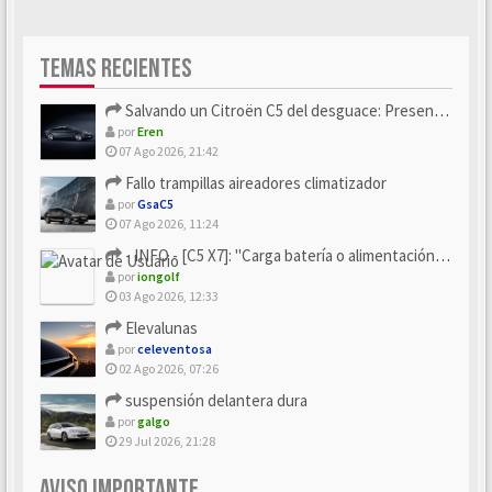
TEMAS RECIENTES
Salvando un Citroën C5 del desguace: Presentación y seguimiento
por
Eren
07 Ago 2026, 21:42
Fallo trampillas aireadores climatizador
por
GsaC5
07 Ago 2026, 11:24
- INFO - [C5 X7]: "Carga batería o alimentación eléctri...
por
iongolf
03 Ago 2026, 12:33
Elevalunas
por
celeventosa
02 Ago 2026, 07:26
suspensión delantera dura
por
galgo
29 Jul 2026, 21:28
AVISO IMPORTANTE