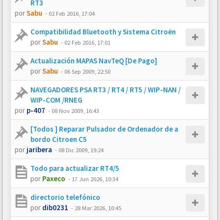
RT3
por
Sabu
-
02 Feb 2016, 17:04
Compatibilidad Bluetooth y Sistema Citroën
por
Sabu
-
02 Feb 2016, 17:01
Actualización MAPAS NavTeQ [De Pago]
por
Sabu
-
06 Sep 2009, 22:50
NAVEGADORES PSA RT3 / RT4 / RT5 / WIP-NAN /
WIP-COM /RNEG
por
p-407
-
08 Nov 2009, 16:43
[Todos ] Reparar Pulsador de Ordenador de a
bordo Citroen C5
por
jaribera
-
08 Dic 2009, 19:24
Todo para actualizar RT4/5
por
Paxeco
-
17 Jun 2026, 10:34
directorio telefónico
por
dib0231
-
28 Mar 2026, 10:45