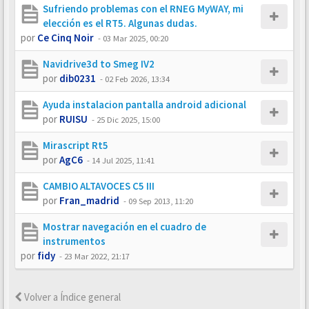
Sufriendo problemas con el RNEG MyWAY, mi
elección es el RT5. Algunas dudas.
por
Ce Cinq Noir
-
03 Mar 2025, 00:20
Navidrive3d to Smeg IV2
por
dib0231
-
02 Feb 2026, 13:34
Ayuda instalacion pantalla android adicional
por
RUISU
-
25 Dic 2025, 15:00
Mirascript Rt5
por
AgC6
-
14 Jul 2025, 11:41
CAMBIO ALTAVOCES C5 III
por
Fran_madrid
-
09 Sep 2013, 11:20
Mostrar navegación en el cuadro de
instrumentos
por
fidy
-
23 Mar 2022, 21:17
Volver a Índice general