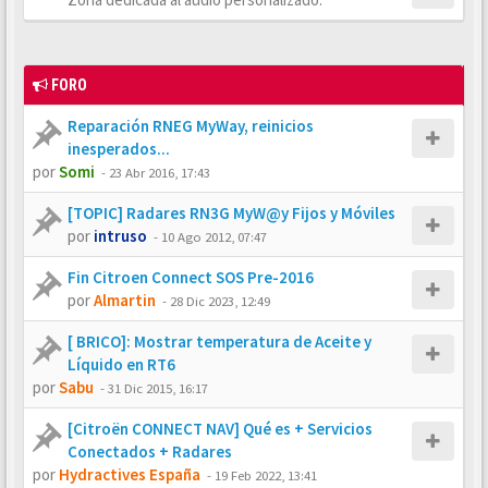
FORO
Reparación RNEG MyWay, reinicios
inesperados...
por
Somi
-
23 Abr 2016, 17:43
[TOPIC] Radares RN3G MyW@y Fijos y Móviles
por
intruso
-
10 Ago 2012, 07:47
Fin Citroen Connect SOS Pre-2016
por
Almartin
-
28 Dic 2023, 12:49
[ BRICO]: Mostrar temperatura de Aceite y
Líquido en RT6
por
Sabu
-
31 Dic 2015, 16:17
[Citroën CONNECT NAV] Qué es + Servicios
Conectados + Radares
por
Hydractives España
-
19 Feb 2022, 13:41