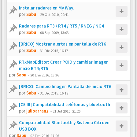
Instalar radares en My Way.
por
Sabu
-
29 Oct 2010, 09:41
Radares para RT3 / RT4 / RT5 / RNEG / NG4
por
Sabu
-
08 Sep 2009, 13:03
[BRICO] Mostrar alertas en pantalla de RT6
por
Sabu
-
31 Dic 2015, 16:17
RTxMapEditor: Crear POID y cambiar imagen
inicio RT4/RT5
por
Sabu
-
20 Ene 2016, 13:36
[BRICO] Cambio Imagen Pantalla de Inicio RT6
por
Sabu
-
31 Dic 2015, 16:18
[C5 III] Compatibilidad teléfonos y bluetooth
por
julioarranz
-
21 Jul 2010, 21:26
Compatibilidad Bluetooth y Sistema Citroën
USB BOX
por
Sabu
-
02 Feb 2016, 17:06