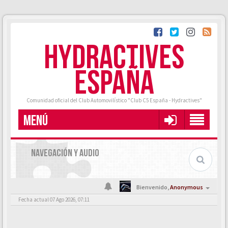
HYDRACTIVES
ESPAÑA
Comunidad oficial del Club Automovilístico "Club C5 España - Hydractives"
MENÚ
NAVEGACIÓN Y AUDIO
Bienvenido,
Anonymous
Fecha actual 07 Ago 2026, 07:11