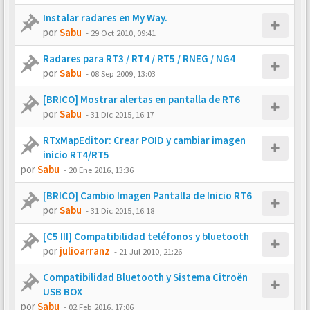
Instalar radares en My Way.
por
Sabu
-
29 Oct 2010, 09:41
Radares para RT3 / RT4 / RT5 / RNEG / NG4
por
Sabu
-
08 Sep 2009, 13:03
[BRICO] Mostrar alertas en pantalla de RT6
por
Sabu
-
31 Dic 2015, 16:17
RTxMapEditor: Crear POID y cambiar imagen
inicio RT4/RT5
por
Sabu
-
20 Ene 2016, 13:36
[BRICO] Cambio Imagen Pantalla de Inicio RT6
por
Sabu
-
31 Dic 2015, 16:18
[C5 III] Compatibilidad teléfonos y bluetooth
por
julioarranz
-
21 Jul 2010, 21:26
Compatibilidad Bluetooth y Sistema Citroën
USB BOX
por
Sabu
-
02 Feb 2016, 17:06