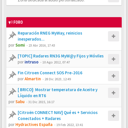
FORO
Reparación RNEG MyWay, reinicios
inesperados...
por
Somi
-
23 Abr 2016, 17:43
[TOPIC] Radares RN3G MyW@y Fijos y Móviles
por
intruso
-
10 Ago 2012, 07:47
Fin Citroen Connect SOS Pre-2016
por
Almartin
-
28 Dic 2023, 12:49
[ BRICO]: Mostrar temperatura de Aceite y
Líquido en RT6
por
Sabu
-
31 Dic 2015, 16:17
[Citroën CONNECT NAV] Qué es + Servicios
Conectados + Radares
por
Hydractives España
-
19 Feb 2022, 13:41