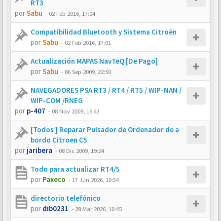
RT3
por
Sabu
-
02 Feb 2016, 17:04
Compatibilidad Bluetooth y Sistema Citroën
por
Sabu
-
02 Feb 2016, 17:01
Actualización MAPAS NavTeQ [De Pago]
por
Sabu
-
06 Sep 2009, 22:50
NAVEGADORES PSA RT3 / RT4 / RT5 / WIP-NAN /
WIP-COM /RNEG
por
p-407
-
08 Nov 2009, 16:43
[Todos ] Reparar Pulsador de Ordenador de a
bordo Citroen C5
por
jaribera
-
08 Dic 2009, 19:24
Todo para actualizar RT4/5
por
Paxeco
-
17 Jun 2026, 10:34
directorio telefónico
por
dib0231
-
28 Mar 2026, 10:45