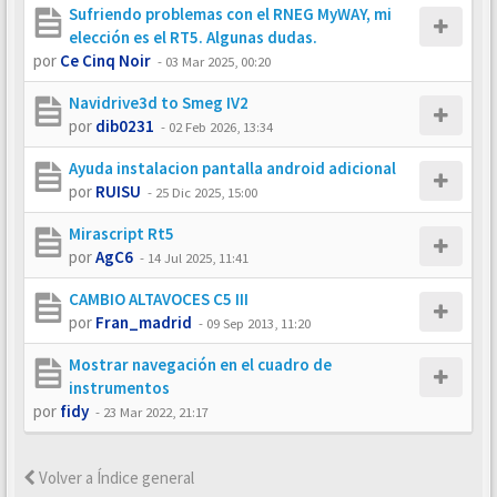
Sufriendo problemas con el RNEG MyWAY, mi
elección es el RT5. Algunas dudas.
por
Ce Cinq Noir
-
03 Mar 2025, 00:20
Navidrive3d to Smeg IV2
por
dib0231
-
02 Feb 2026, 13:34
Ayuda instalacion pantalla android adicional
por
RUISU
-
25 Dic 2025, 15:00
Mirascript Rt5
por
AgC6
-
14 Jul 2025, 11:41
CAMBIO ALTAVOCES C5 III
por
Fran_madrid
-
09 Sep 2013, 11:20
Mostrar navegación en el cuadro de
instrumentos
por
fidy
-
23 Mar 2022, 21:17
Volver a Índice general