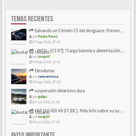
TEMAS RECIENTES
Salvando un Citroën C5 del desguace: Presentación y seguimiento
por
Pedro Perez
07 Ago 2026, 07:04
- INFO - [C5 X7]: "Carga batería o alimentación eléctri...
por
iongolf
03 Ago 2026, 12:33
Elevalunas
por
celeventosa
02 Ago 2026, 07:26
suspensión delantera dura
por
galgo
29 Jul 2026, 21:28
FAP (3.0 HDi V6 DT20C). Pido info sobre su sustitución
por
iongolf
29 Jul 2026, 17:36
AVISO IMPORTANTE