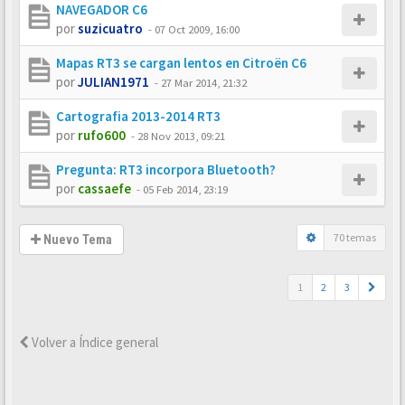
NAVEGADOR C6
por
suzicuatro
-
07 Oct 2009, 16:00
Mapas RT3 se cargan lentos en Citroën C6
por
JULIAN1971
-
27 Mar 2014, 21:32
Cartografia 2013-2014 RT3
por
rufo600
-
28 Nov 2013, 09:21
Pregunta: RT3 incorpora Bluetooth?
por
cassaefe
-
05 Feb 2014, 23:19
70 temas
Nuevo Tema
1
2
3
Volver a Índice general