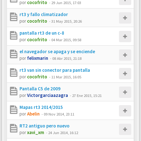
por
cocofrito
-
29 Jun 2015, 17:03
rt3 y fallo climatizador
por
cocofrito
-
31 May 2015, 20:26
pantalla rt3 de un c-8
por
cocofrito
-
04 Mar 2015, 09:58
el navegador se apaga y se enciende
por
felixmarin
-
08 Abr 2015, 21:18
rt3 van sin conector para pantalla
por
cocofrito
-
11 Mar 2015, 16:05
Pantalla C5 de 2009
por
Victorgarciaazagra
-
27 Ene 2015, 15:21
Mapas rt3 2014/2015
por
Abelin
-
09 Nov 2014, 23:11
RT2 antiguo pero nuevo
por
xavi_xm
-
24 Jun 2014, 16:12