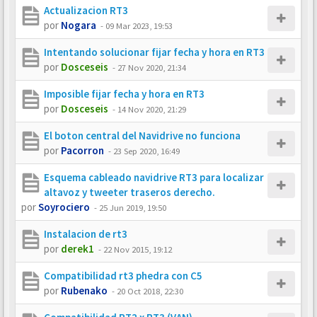
Actualizacion RT3
por
Nogara
-
09 Mar 2023, 19:53
Intentando solucionar fijar fecha y hora en RT3
por
Dosceseis
-
27 Nov 2020, 21:34
Imposible fijar fecha y hora en RT3
por
Dosceseis
-
14 Nov 2020, 21:29
El boton central del Navidrive no funciona
por
Pacorron
-
23 Sep 2020, 16:49
Esquema cableado navidrive RT3 para localizar
altavoz y tweeter traseros derecho.
por
Soyrociero
-
25 Jun 2019, 19:50
Instalacion de rt3
por
derek1
-
22 Nov 2015, 19:12
Compatibilidad rt3 phedra con C5
por
Rubenako
-
20 Oct 2018, 22:30