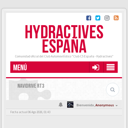
HYDRACTIVES
ESPAÑA
Comunidad oficial del Club Automovilístico "Club C5 España - Hydractives"
MENÚ
NAVIDRIVE RT3
Bienvenido,
Anonymous
Fecha actual 06 Ago 2026, 01:43