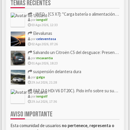
TEMAS RECIENTES
- INFO - [C5 X7]: "Carga batería o alimentación eléctri...
por
iongolf
03 Ago 2026, 12:33
Elevalunas
por
celeventosa
02 Ago 2026, 07:26
Salvando un Citroën C5 del desguace: Presentación y seguimiento
por
mcaxantia
01 Ago 2026, 18:23
suspensión delantera dura
por
galgo
29 Jul 2026, 21:28
FAP (3.0 HDi V6 DT20C). Pido info sobre su sustitución
por
iongolf
29 Jul 2026, 17:36
AVISO IMPORTANTE
Esta comunidad de usuarios
no pertenece, representa o