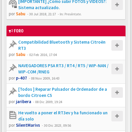
[IMPORTANTE] ¿Cómo subir FOTOS y VÍDEOS?:
Sistema actualizado.
por
Sabu
-
30 Jul 2018, 21:17
- In:
Preséntate.
FORO
Compatibilidad Bluetooth y Sistema Citroën
RT3
por
Sabu
-
02 Feb 2016, 17:04
NAVEGADORES PSA RT3 / RT4 / RT5 / WIP-NAN /
WIP-COM /RNEG
por
p-407
-
08 Nov 2009, 16:43
[Todos ] Reparar Pulsador de Ordenador de a
bordo Citroen C5
por
jaribera
-
08 Dic 2009, 19:24
He vuelto a poner el RT3ev y ha funcionado un
día solo
por
SilentMarivs
-
30 Dic 2023, 09:56