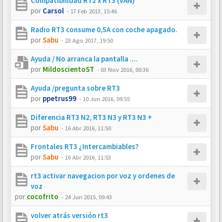
Compatibilidad RT2 x RT3 (VAN)
por
Carsol
-
17 Feb 2013, 15:46
Radio RT3 consume 0,5A con coche apagado.
por
Sabu
-
23 Ago 2017, 19:50
Ayuda / No arranca la pantalla ....
por
MildoscientoST
-
03 Nov 2016, 00:36
Ayuda /pregunta sobre RT3
por
ppetrus99
-
10 Jun 2016, 09:55
Diferencia RT3 N2, RT3 N3 y RT3 N3 +
por
Sabu
-
16 Abr 2016, 11:50
Frontales RT3 ¿Intercambiables?
por
Sabu
-
16 Abr 2016, 11:53
rt3 activar navegacion por voz y ordenes de
voz
por
cocofrito
-
24 Jun 2015, 09:43
volver atrás versión rt3