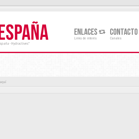
 ESPAÑA
ENLACES
CONTACTO
Links de interés
Canales
España - Hydractives"
 aquí