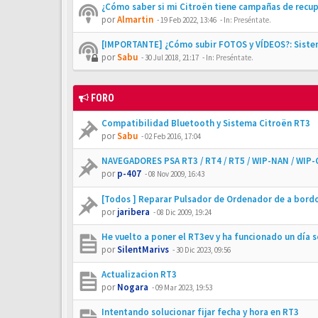
¿Cómo saber si mi Citroën tiene campañas de recu
por
Almartin
-
19 Feb 2022, 13:46
- In:
Preséntate.
[IMPORTANTE] ¿Cómo subir FOTOS y VÍDEOS?: Siste
por
Sabu
-
30 Jul 2018, 21:17
- In:
Preséntate.
FORO
Compatibilidad Bluetooth y Sistema Citroën RT3
por
Sabu
-
02 Feb 2016, 17:04
NAVEGADORES PSA RT3 / RT4 / RT5 / WIP-NAN / WIP
por
p-407
-
08 Nov 2009, 16:43
[Todos ] Reparar Pulsador de Ordenador de a bord
por
jaribera
-
08 Dic 2009, 19:24
He vuelto a poner el RT3ev y ha funcionado un día 
por
SilentMarivs
-
30 Dic 2023, 09:56
Actualizacion RT3
por
Nogara
-
09 Mar 2023, 19:53
Intentando solucionar fijar fecha y hora en RT3