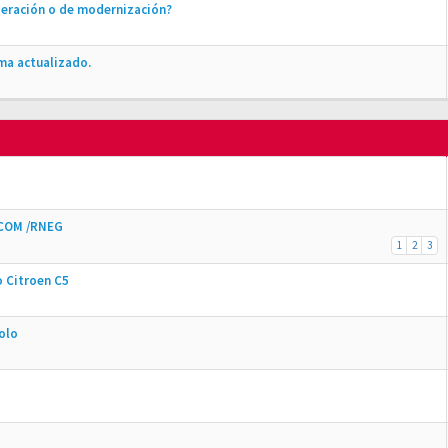
peración o de modernización?
ma actualizado.
-COM /RNEG
1
2
3
o Citroen C5
solo