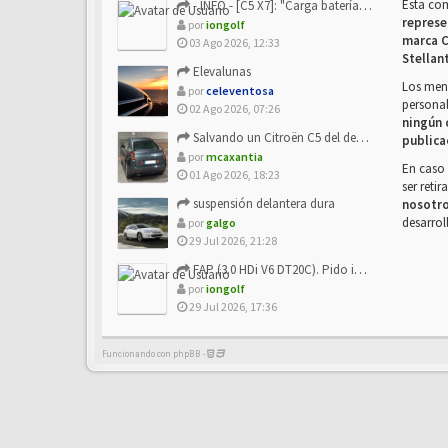
Esta co
- INFO - [C5 X7]: "Carga batería o alimentación eléctri...
represe
por
iongolf
marca C
03 Ago 2026, 12:33
Stellan
Elevalunas
Los mens
por
celeventosa
personal
02 Ago 2026, 07:26
ningún 
Salvando un Citroën C5 del desguace: Presentación y seguimiento
publica
por
mcaxantia
En caso 
01 Ago 2026, 18:23
ser reti
suspensión delantera dura
nosotr
desarrol
por
galgo
29 Jul 2026, 21:28
FAP (3.0 HDi V6 DT20C). Pido info sobre su sustitución
por
iongolf
29 Jul 2026, 17:36
Funcionando con phpBB -