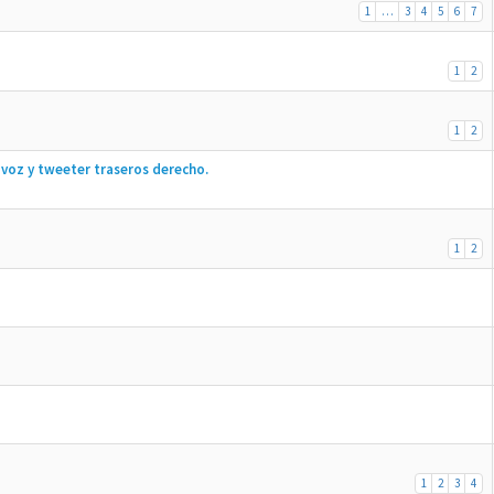
1
…
3
4
5
6
7
1
2
1
2
voz y tweeter traseros derecho.
1
2
1
2
3
4