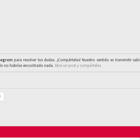
legrαm
para resolver tus dudas. ¡Compártelas! Nuestro sentido es transmitir sab
ado no habrías encontrado nada.
Abre un post y compártelas
r