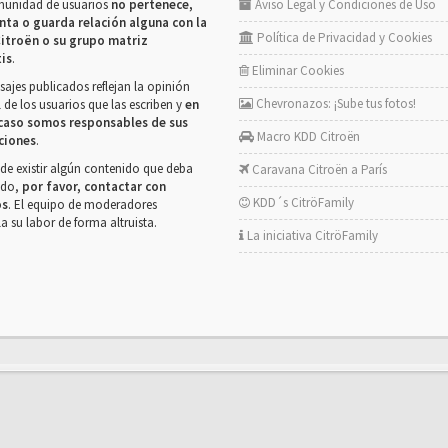
munidad de usuarios
no pertenece,
Aviso Legal y Condiciones de Uso
nta o guarda relación alguna con la
Política de Privacidad y Cookies
itroën o su grupo matriz
tis
.
Eliminar Cookies
ajes publicados reflejan la opinión
Chevronazos: ¡Sube tus fotos!
 de los usuarios que las escriben y
en
caso somos responsables de sus
Macro KDD Citroën
ciones
.
de existir algún contenido que deba
Caravana Citroën a París
rado,
por favor, contactar con
KDD´s CitröFamily
os
. El equipo de moderadores
la su labor de forma altruista.
La iniciativa CitröFamily