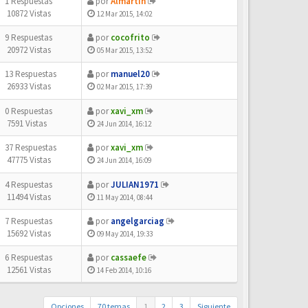
1 Respuestas
por
Almartin
10872 Vistas
12 Mar 2015, 14:02
9 Respuestas
por
cocofrito
20972 Vistas
05 Mar 2015, 13:52
13 Respuestas
por
manuel20
26933 Vistas
02 Mar 2015, 17:39
0 Respuestas
por
xavi_xm
7591 Vistas
24 Jun 2014, 16:12
37 Respuestas
por
xavi_xm
47775 Vistas
24 Jun 2014, 16:09
4 Respuestas
por
JULIAN1971
11494 Vistas
11 May 2014, 08:44
7 Respuestas
por
angelgarciag
15692 Vistas
09 May 2014, 19:33
6 Respuestas
por
cassaefe
12561 Vistas
14 Feb 2014, 10:16
Opciones
70 temas
1
2
3
Siguiente