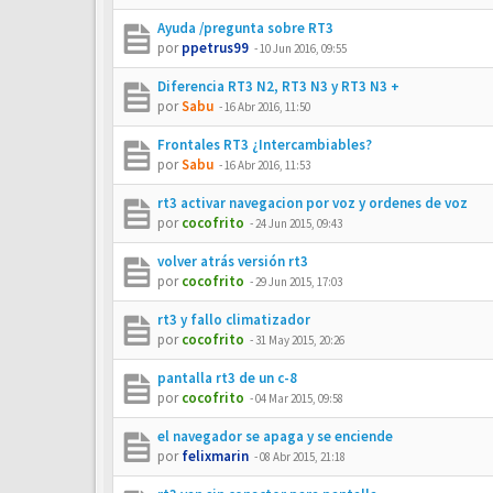
Ayuda /pregunta sobre RT3
por
ppetrus99
-
10 Jun 2016, 09:55
Diferencia RT3 N2, RT3 N3 y RT3 N3 +
por
Sabu
-
16 Abr 2016, 11:50
Frontales RT3 ¿Intercambiables?
por
Sabu
-
16 Abr 2016, 11:53
rt3 activar navegacion por voz y ordenes de voz
por
cocofrito
-
24 Jun 2015, 09:43
volver atrás versión rt3
por
cocofrito
-
29 Jun 2015, 17:03
rt3 y fallo climatizador
por
cocofrito
-
31 May 2015, 20:26
pantalla rt3 de un c-8
por
cocofrito
-
04 Mar 2015, 09:58
el navegador se apaga y se enciende
por
felixmarin
-
08 Abr 2015, 21:18