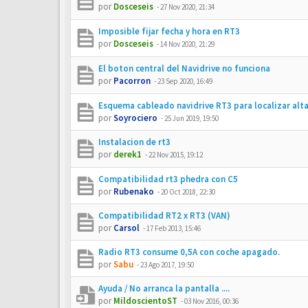
por
Dosceseis
-
27 Nov 2020, 21:34
Imposible fijar fecha y hora en RT3
por
Dosceseis
-
14 Nov 2020, 21:29
El boton central del Navidrive no funciona
por
Pacorron
-
23 Sep 2020, 16:49
Esquema cableado navidrive RT3 para localizar alta
por
Soyrociero
-
25 Jun 2019, 19:50
Instalacion de rt3
por
derek1
-
22 Nov 2015, 19:12
Compatibilidad rt3 phedra con C5
por
Rubenako
-
20 Oct 2018, 22:30
Compatibilidad RT2 x RT3 (VAN)
por
Carsol
-
17 Feb 2013, 15:46
Radio RT3 consume 0,5A con coche apagado.
por
Sabu
-
23 Ago 2017, 19:50
Ayuda / No arranca la pantalla ....
por
MildoscientoST
-
03 Nov 2016, 00:36