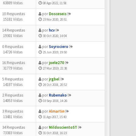
63889 Vistas
08 Ago 2022, 11:58
10 Respuestas
por
Dosceseis
15181 Vistas
23 Nov 2020, 20:51
14 Respuestas
por
hcv
19301 Vistas
30 Oct 2020, 14:04
0 Respuestas
por
Soyrociero
14726 Vistas
25 Jun 2019, 19:50
16 Respuestas
por
joele270
31779 Vistas
27 Mar 2019, 21:38
5 Respuestas
por
jrgbel
14187 Vistas
24 Oct 2018, 20:52
2 Respuestas
por
Rubenako
14053 Vistas
03 Sep 2018, 14:26
3 Respuestas
por
Almartin
13481 Vistas
31 Ago 2017, 15:40
34 Respuestas
por
MildoscientoST
73383 Vistas
31 Oct 2018, 16:23