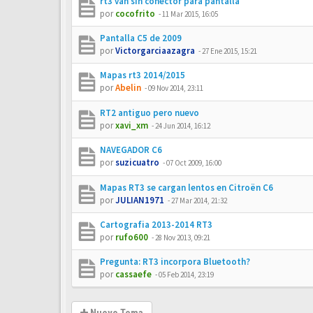
rt3 van sin conector para pantalla
por
cocofrito
-
11 Mar 2015, 16:05
Pantalla C5 de 2009
por
Victorgarciaazagra
-
27 Ene 2015, 15:21
Mapas rt3 2014/2015
por
Abelin
-
09 Nov 2014, 23:11
RT2 antiguo pero nuevo
por
xavi_xm
-
24 Jun 2014, 16:12
NAVEGADOR C6
por
suzicuatro
-
07 Oct 2009, 16:00
Mapas RT3 se cargan lentos en Citroën C6
por
JULIAN1971
-
27 Mar 2014, 21:32
Cartografia 2013-2014 RT3
por
rufo600
-
28 Nov 2013, 09:21
Pregunta: RT3 incorpora Bluetooth?
por
cassaefe
-
05 Feb 2014, 23:19