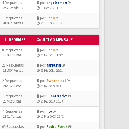
4 Respuestas
por
angelramon
264125 Vistas
13 Oct 2023, 11:36
1 Respuestas
por
Sabu
419625 Vistas
30 Jul 2018, 21:18
INFORMES
ÚLTIMO MENSAJE
0 Respuestas
por
Sabu
18461 Vistas
02 Feb 2016, 17:04
21 Respuestas
por
fankunai
111904 Vistas
29 Dic 2011, 22:21
2 Respuestas
por
Swhannibal
24716 Vistas
09 Dic 2009, 00:41
1 Respuestas
por
SilentMarivs
26742 Vistas
30 Dic 2023, 10:53
7 Respuestas
por
hcv
11017 Vistas
10 Mar 2023, 22:41
65 Respuestas
por
Pedro Perez