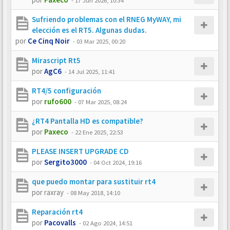
-
17 Jun 2026, 10:34
Sufriendo problemas con el RNEG MyWAY, mi
elección es el RT5. Algunas dudas.
por
Ce Cinq Noir
-
03 Mar 2025, 00:20
Mirascript Rt5
por
AgC6
-
14 Jul 2025, 11:41
RT4/5 configuración
por
rufo600
-
07 Mar 2025, 08:24
¿RT4 Pantalla HD es compatible?
por
Paxeco
-
22 Ene 2025, 22:53
PLEASE INSERT UPGRADE CD
por
Sergito3000
-
04 Oct 2024, 19:16
que puedo montar para sustituir rt4
por
raxray
-
08 May 2018, 14:10
Reparación rt4
por
Pacovalls
-
02 Ago 2024, 14:51