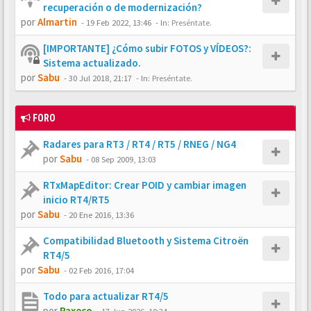
recuperación o de modernización?
por
Almartin
-
19 Feb 2022, 13:46
- In:
Preséntate.
[IMPORTANTE] ¿Cómo subir FOTOS y VÍDEOS?:
Sistema actualizado.
por
Sabu
-
30 Jul 2018, 21:17
- In:
Preséntate.
FORO
Radares para RT3 / RT4 / RT5 / RNEG / NG4
por
Sabu
-
08 Sep 2009, 13:03
RTxMapEditor: Crear POID y cambiar imagen
inicio RT4/RT5
por
Sabu
-
20 Ene 2016, 13:36
Compatibilidad Bluetooth y Sistema Citroën
RT4/5
por
Sabu
-
02 Feb 2016, 17:04
Todo para actualizar RT4/5
por
Paxeco