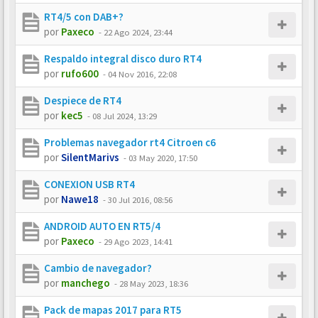
RT4/5 con DAB+?
por
Paxeco
-
22 Ago 2024, 23:44
Respaldo integral disco duro RT4
por
rufo600
-
04 Nov 2016, 22:08
Despiece de RT4
por
kec5
-
08 Jul 2024, 13:29
Problemas navegador rt4 Citroen c6
por
SilentMarivs
-
03 May 2020, 17:50
CONEXION USB RT4
por
Nawe18
-
30 Jul 2016, 08:56
ANDROID AUTO EN RT5/4
por
Paxeco
-
29 Ago 2023, 14:41
Cambio de navegador?
por
manchego
-
28 May 2023, 18:36
Pack de mapas 2017 para RT5