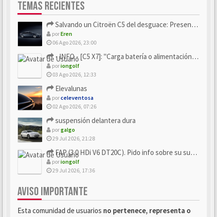
TEMAS RECIENTES
Salvando un Citroën C5 del desguace: Presentación y seguimiento
por
Eren
06 Ago 2026, 23:00
- INFO - [C5 X7]: "Carga batería o alimentación eléctri...
por
iongolf
03 Ago 2026, 12:33
Elevalunas
por
celeventosa
02 Ago 2026, 07:26
suspensión delantera dura
por
galgo
29 Jul 2026, 21:28
FAP (3.0 HDi V6 DT20C). Pido info sobre su sustitución
por
iongolf
29 Jul 2026, 17:36
AVISO IMPORTANTE
Esta comunidad de usuarios
no pertenece, representa o