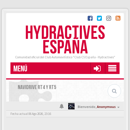
HYDRACTIVES
ESPAÑA
Comunidad oficial del Club Automovilístico "Club C5 España - Hydractives"
MENÚ
NAVIDRIVE RT4 Y RT5
Bienvenido,
Anonymous
Fecha actual 06 Ago 2026, 23:16