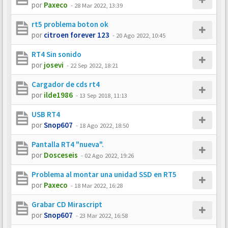
por
Paxeco
-
28 Mar 2022, 13:39
rt5 problema boton ok
por
citroen forever 123
-
20 Ago 2022, 10:45
RT4 Sin sonido
por
josevi
-
22 Sep 2022, 18:21
Cargador de cds rt4
por
ilde1986
-
13 Sep 2018, 11:13
USB RT4
por
Snop607
-
18 Ago 2022, 18:50
Pantalla RT4 "nueva".
por
Dosceseis
-
02 Ago 2022, 19:26
Problema al montar una unidad SSD en RT5
por
Paxeco
-
18 Mar 2022, 16:28
Grabar CD Mirascript
por
Snop607
-
23 Mar 2022, 16:58