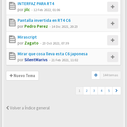
INTERFAZ PARA RT4
por
jilc
-
12 Feb 2022, 01:06
Pantalla invertida en RT4 C6
por
Pedro Perez
-
14 Dic 2021, 20:23
Mirascript
por
Zagato
-
23 Oct 2021, 07:39
Mirar que cosa lleva esta C6 japonesa
por
SilentMarivs
-
21 Feb 2021, 11:02
144 temas
Nuevo Tema
1
2
3
4
5
Volver a Índice general