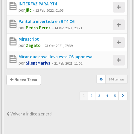
INTERFAZ PARA RT4
por
jilc
-
12 Feb 2022, 01:06
Pantalla invertida en RT4 C6
por
Pedro Perez
-
14 Dic 2021, 20:23
Mirascript
por
Zagato
-
23 Oct 2021, 07:39
Mirar que cosa lleva esta C6 japonesa
por
SilentMarivs
-
21 Feb 2021, 11:02
144 temas
Nuevo Tema
1
2
3
4
5
Volver a Índice general