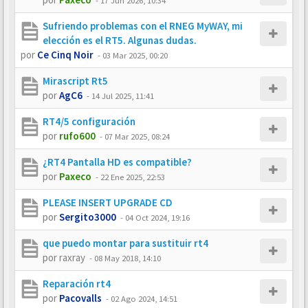
-
17 Jun 2026, 10:34
Sufriendo problemas con el RNEG MyWAY, mi
elección es el RT5. Algunas dudas.
por
Ce Cinq Noir
-
03 Mar 2025, 00:20
Mirascript Rt5
por
AgC6
-
14 Jul 2025, 11:41
RT4/5 configuración
por
rufo600
-
07 Mar 2025, 08:24
¿RT4 Pantalla HD es compatible?
por
Paxeco
-
22 Ene 2025, 22:53
PLEASE INSERT UPGRADE CD
por
Sergito3000
-
04 Oct 2024, 19:16
que puedo montar para sustituir rt4
por
raxray
-
08 May 2018, 14:10
Reparación rt4
por
Pacovalls
-
02 Ago 2024, 14:51