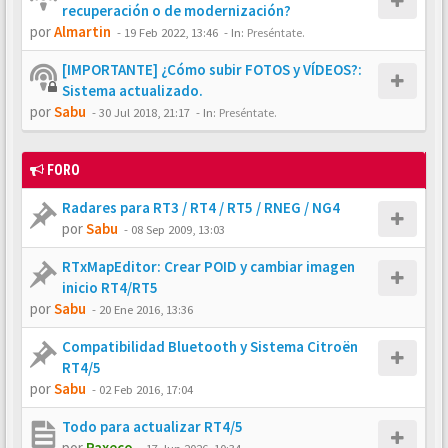
recuperación o de modernización?
por
Almartin
-
19 Feb 2022, 13:46
- In:
Preséntate.
[IMPORTANTE] ¿Cómo subir FOTOS y VÍDEOS?:
Sistema actualizado.
por
Sabu
-
30 Jul 2018, 21:17
- In:
Preséntate.
FORO
Radares para RT3 / RT4 / RT5 / RNEG / NG4
por
Sabu
-
08 Sep 2009, 13:03
RTxMapEditor: Crear POID y cambiar imagen
inicio RT4/RT5
por
Sabu
-
20 Ene 2016, 13:36
Compatibilidad Bluetooth y Sistema Citroën
RT4/5
por
Sabu
-
02 Feb 2016, 17:04
Todo para actualizar RT4/5
por
Paxeco