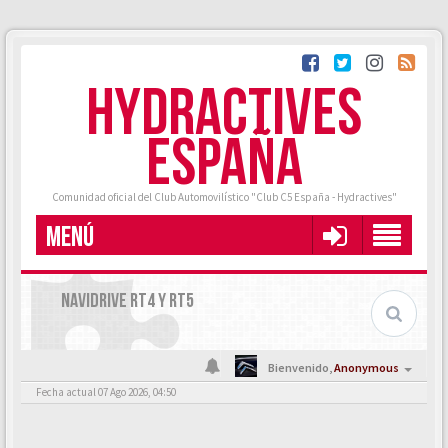
HYDRACTIVES
ESPAÑA
Comunidad oficial del Club Automovilístico "Club C5 España - Hydractives"
MENÚ
NAVIDRIVE RT4 Y RT5
Bienvenido,
Anonymous
Fecha actual 07 Ago 2026, 04:50