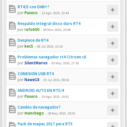
RT4/5 con DAB+?
por
Paxeco
-
22 Ago 2024, 23:44
Respaldo integral disco duro RT4
por
rufo600
-
04 Nov 2016, 22:08
Despiece de RT4
por
kec5
-
08 Jul 2024, 13:29
Problemas navegador rt4 Citroen c6
por
SilentMarivs
-
03 May 2020, 17:50
CONEXION USB RT4
por
Nawe18
-
30 Jul 2016, 08:56
ANDROID AUTO EN RT5/4
por
Paxeco
-
29 Ago 2023, 14:41
Cambio de navegador?
por
manchego
-
28 May 2023, 18:36
Pack de mapas 2017 para RT5