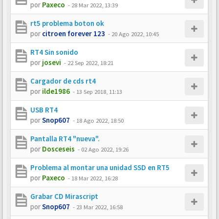
por
Paxeco
-
28 Mar 2022, 13:39
rt5 problema boton ok
por
citroen forever 123
-
20 Ago 2022, 10:45
RT4 Sin sonido
por
josevi
-
22 Sep 2022, 18:21
Cargador de cds rt4
por
ilde1986
-
13 Sep 2018, 11:13
USB RT4
por
Snop607
-
18 Ago 2022, 18:50
Pantalla RT4 "nueva".
por
Dosceseis
-
02 Ago 2022, 19:26
Problema al montar una unidad SSD en RT5
por
Paxeco
-
18 Mar 2022, 16:28
Grabar CD Mirascript
por
Snop607
-
23 Mar 2022, 16:58