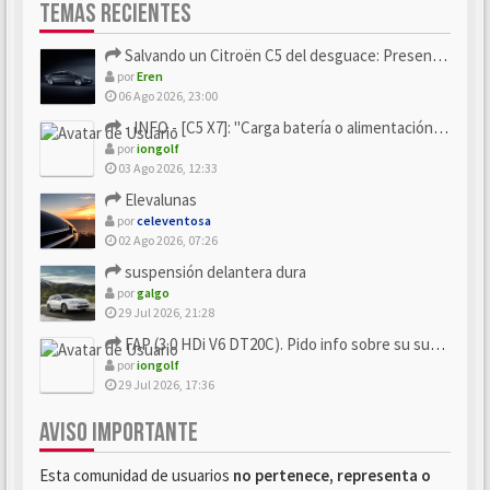
TEMAS RECIENTES
Salvando un Citroën C5 del desguace: Presentación y seguimiento
por
Eren
06 Ago 2026, 23:00
- INFO - [C5 X7]: "Carga batería o alimentación eléctri...
por
iongolf
03 Ago 2026, 12:33
Elevalunas
por
celeventosa
02 Ago 2026, 07:26
suspensión delantera dura
por
galgo
29 Jul 2026, 21:28
FAP (3.0 HDi V6 DT20C). Pido info sobre su sustitución
por
iongolf
29 Jul 2026, 17:36
AVISO IMPORTANTE
Esta comunidad de usuarios
no pertenece, representa o