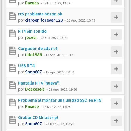
por
Paxeco
-
28 Mar 2022, 13:39
rt5 problema boton ok
por
citroen forever 123
-
20 Ago 2022, 10:45
RT4 Sin sonido
por
josevi
-
22 Sep 2022, 18:21
Cargador de cds rt4
por
ilde1986
-
13 Sep 2018, 11:13
USB RT4
por
Snop607
-
18 Ago 2022, 18:50
Pantalla RT4 "nueva".
por
Dosceseis
-
02 Ago 2022, 19:26
Problema al montar una unidad SSD en RT5
por
Paxeco
-
18 Mar 2022, 16:28
Grabar CD Mirascript
por
Snop607
-
23 Mar 2022, 16:58