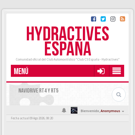
HYDRACTIVES
ESPAÑA
Comunidad oficial del Club Automovilístico "Club C5 España - Hydractives"
MENÚ
NAVIDRIVE RT4 Y RT5
Bienvenido,
Anonymous
Fecha actual 09 Ago 2026, 08:20