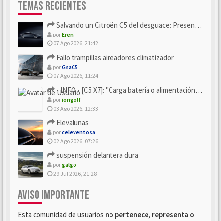
TEMAS RECIENTES
Salvando un Citroën C5 del desguace: Presentación y seguimiento
por
Eren
07 Ago 2026, 21:42
Fallo trampillas aireadores climatizador
por
GsaC5
07 Ago 2026, 11:24
- INFO - [C5 X7]: "Carga batería o alimentación eléctri...
por
iongolf
03 Ago 2026, 12:33
Elevalunas
por
celeventosa
02 Ago 2026, 07:26
suspensión delantera dura
por
galgo
29 Jul 2026, 21:28
AVISO IMPORTANTE
Esta comunidad de usuarios
no pertenece, representa o