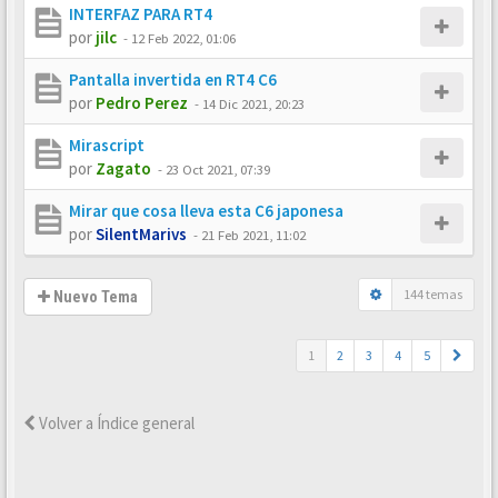
INTERFAZ PARA RT4
por
jilc
-
12 Feb 2022, 01:06
Pantalla invertida en RT4 C6
por
Pedro Perez
-
14 Dic 2021, 20:23
Mirascript
por
Zagato
-
23 Oct 2021, 07:39
Mirar que cosa lleva esta C6 japonesa
por
SilentMarivs
-
21 Feb 2021, 11:02
144 temas
Nuevo Tema
1
2
3
4
5
Volver a Índice general