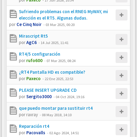
-
17 Jun 2026, 10:34
Sufriendo problemas con el RNEG MyWAY, mi
elección es el RT5. Algunas dudas.
por
Ce Cinq Noir
-
03 Mar 2025, 00:20
Mirascript Rt5
por
AgC6
-
14 Jul 2025, 11:41
RT4/5 configuración
por
rufo600
-
07 Mar 2025, 08:24
¿RT4 Pantalla HD es compatible?
por
Paxeco
-
22 Ene 2025, 22:53
PLEASE INSERT UPGRADE CD
por
Sergito3000
-
04 Oct 2024, 19:16
que puedo montar para sustituir rt4
por
raxray
-
08 May 2018, 14:10
Reparación rt4
por
Pacovalls
-
02 Ago 2024, 14:51