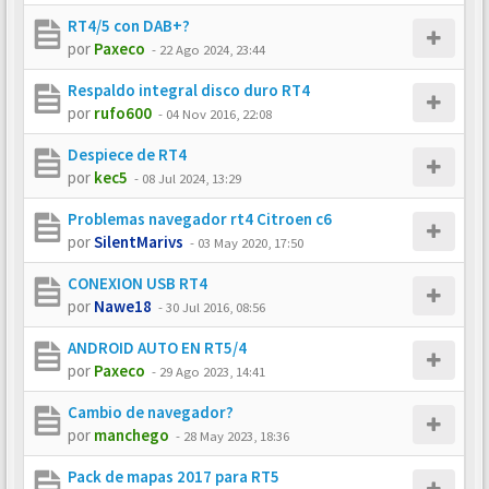
RT4/5 con DAB+?
por
Paxeco
-
22 Ago 2024, 23:44
Respaldo integral disco duro RT4
por
rufo600
-
04 Nov 2016, 22:08
Despiece de RT4
por
kec5
-
08 Jul 2024, 13:29
Problemas navegador rt4 Citroen c6
por
SilentMarivs
-
03 May 2020, 17:50
CONEXION USB RT4
por
Nawe18
-
30 Jul 2016, 08:56
ANDROID AUTO EN RT5/4
por
Paxeco
-
29 Ago 2023, 14:41
Cambio de navegador?
por
manchego
-
28 May 2023, 18:36
Pack de mapas 2017 para RT5