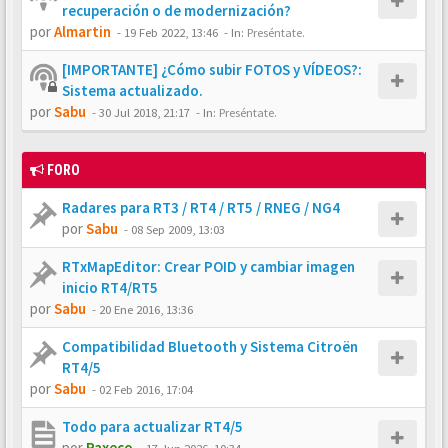
recuperación o de modernización?
por
Almartin
-
19 Feb 2022, 13:46
- In:
Preséntate.
[IMPORTANTE] ¿Cómo subir FOTOS y VÍDEOS?:
Sistema actualizado.
por
Sabu
-
30 Jul 2018, 21:17
- In:
Preséntate.
FORO
Radares para RT3 / RT4 / RT5 / RNEG / NG4
por
Sabu
-
08 Sep 2009, 13:03
RTxMapEditor: Crear POID y cambiar imagen
inicio RT4/RT5
por
Sabu
-
20 Ene 2016, 13:36
Compatibilidad Bluetooth y Sistema Citroën
RT4/5
por
Sabu
-
02 Feb 2016, 17:04
Todo para actualizar RT4/5
por
Paxeco