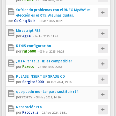
-
17 Jun 2026, 10:34
Sufriendo problemas con el RNEG MyWAY, mi
elección es el RT5. Algunas dudas.
por
Ce Cinq Noir
-
03 Mar 2025, 00:20
Mirascript Rt5
por
AgC6
-
14 Jul 2025, 11:41
RT4/5 configuración
por
rufo600
-
07 Mar 2025, 08:24
¿RT4 Pantalla HD es compatible?
por
Paxeco
-
22 Ene 2025, 22:53
PLEASE INSERT UPGRADE CD
por
Sergito3000
-
04 Oct 2024, 19:16
que puedo montar para sustituir rt4
por
raxray
-
08 May 2018, 14:10
Reparación rt4
por
Pacovalls
-
02 Ago 2024, 14:51