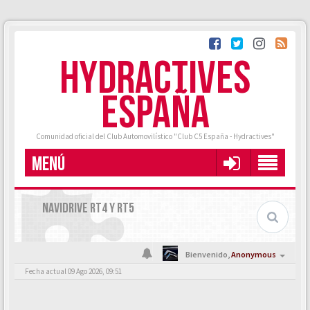
HYDRACTIVES
ESPAÑA
Comunidad oficial del Club Automovilístico "Club C5 España - Hydractives"
MENÚ
NAVIDRIVE RT4 Y RT5
Bienvenido,
Anonymous
Fecha actual 09 Ago 2026, 09:51