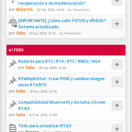
recuperación o de modernización?
por
Almartin
-
19 Feb 2022, 13:46
- In:
Preséntate.
[IMPORTANTE] ¿Cómo subir FOTOS y VÍDEOS?:
Sistema actualizado.
por
Sabu
-
30 Jul 2018, 21:17
- In:
Preséntate.
FORO
Radares para RT3 / RT4 / RT5 / RNEG / NG4
por
Sabu
-
08 Sep 2009, 13:03
RTxMapEditor: Crear POID y cambiar imagen
inicio RT4/RT5
por
Sabu
-
20 Ene 2016, 13:36
Compatibilidad Bluetooth y Sistema Citroën
RT4/5
por
Sabu
-
02 Feb 2016, 17:04
Todo para actualizar RT4/5
por
Paxeco