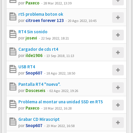
por
Paxeco
-
28 Mar 2022, 13:39
rt5 problema boton ok
por
citroen forever 123
-
20 Ago 2022, 10:45
RT4 Sin sonido
por
josevi
-
22 Sep 2022, 18:21
Cargador de cds rt4
por
ilde1986
-
13 Sep 2018, 11:13
USB RT4
por
Snop607
-
18 Ago 2022, 18:50
Pantalla RT4 "nueva".
por
Dosceseis
-
02 Ago 2022, 19:26
Problema al montar una unidad SSD en RT5
por
Paxeco
-
18 Mar 2022, 16:28
Grabar CD Mirascript
por
Snop607
-
23 Mar 2022, 16:58