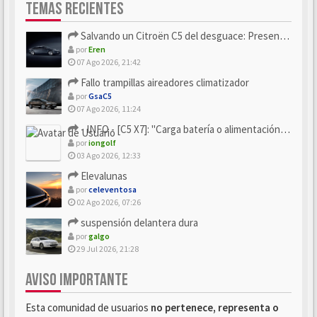
TEMAS RECIENTES
Salvando un Citroën C5 del desguace: Presentación y seguimiento
por
Eren
07 Ago 2026, 21:42
Fallo trampillas aireadores climatizador
por
GsaC5
07 Ago 2026, 11:24
- INFO - [C5 X7]: "Carga batería o alimentación eléctri...
por
iongolf
03 Ago 2026, 12:33
Elevalunas
por
celeventosa
02 Ago 2026, 07:26
suspensión delantera dura
por
galgo
29 Jul 2026, 21:28
AVISO IMPORTANTE
Esta comunidad de usuarios
no pertenece, representa o