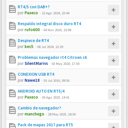
RT4/5 con DAB+?
por
Paxeco
-
22 Ago 2024, 23:44
Respaldo integral disco duro RT4
por
rufo600
-
04 Nov 2016, 22:08
Despiece de RT4
por
kec5
-
08 Jul 2024, 13:29
Problemas navegador rt4 Citroen c6
por
SilentMarivs
-
03 May 2020, 17:50
CONEXION USB RT4
por
Nawe18
-
30 Jul 2016, 08:56
ANDROID AUTO EN RT5/4
por
Paxeco
-
29 Ago 2023, 14:41
Cambio de navegador?
por
manchego
-
28 May 2023, 18:36
Pack de mapas 2017 para RT5