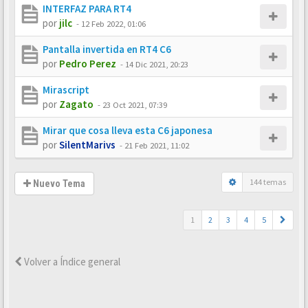
INTERFAZ PARA RT4
por
jilc
-
12 Feb 2022, 01:06
Pantalla invertida en RT4 C6
por
Pedro Perez
-
14 Dic 2021, 20:23
Mirascript
por
Zagato
-
23 Oct 2021, 07:39
Mirar que cosa lleva esta C6 japonesa
por
SilentMarivs
-
21 Feb 2021, 11:02
144 temas
Nuevo Tema
1
2
3
4
5
Volver a Índice general