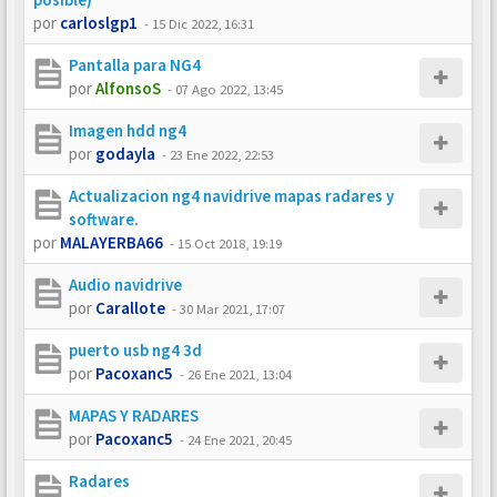
por
carloslgp1
-
15 Dic 2022, 16:31
Pantalla para NG4
por
AlfonsoS
-
07 Ago 2022, 13:45
Imagen hdd ng4
por
godayla
-
23 Ene 2022, 22:53
Actualizacion ng4 navidrive mapas radares y
software.
por
MALAYERBA66
-
15 Oct 2018, 19:19
Audio navidrive
por
Carallote
-
30 Mar 2021, 17:07
puerto usb ng4 3d
por
Pacoxanc5
-
26 Ene 2021, 13:04
MAPAS Y RADARES
por
Pacoxanc5
-
24 Ene 2021, 20:45
Radares