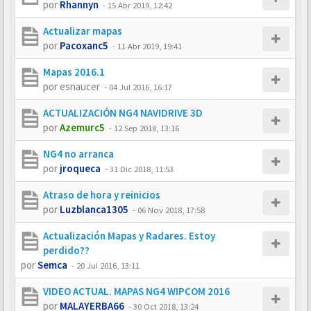
por
Rhannyn
-
15 Abr 2019, 12:42
Actualizar mapas
por
Pacoxanc5
-
11 Abr 2019, 19:41
Mapas 2016.1
por
esnaucer
-
04 Jul 2016, 16:17
ACTUALIZACIÓN NG4 NAVIDRIVE 3D
por
Azemurc5
-
12 Sep 2018, 13:16
NG4 no arranca
por
jroqueca
-
31 Dic 2018, 11:53
Atraso de hora y reinicios
por
Luzblanca1305
-
06 Nov 2018, 17:58
Actualización Mapas y Radares. Estoy
perdido??
por
Semca
-
20 Jul 2016, 13:11
VIDEO ACTUAL. MAPAS NG4 WIPCOM 2016
por
MALAYERBA66
-
30 Oct 2018, 13:24