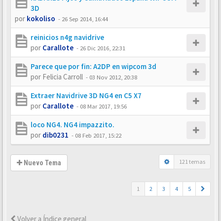
3D
por
kokoliso
-
26 Sep 2014, 16:44
reinicios n4g navidrive
por
Carallote
-
26 Dic 2016, 22:31
Parece que por fin: A2DP en wipcom 3d
por
Felicia Carroll
-
03 Nov 2012, 20:38
Extraer Navidrive 3D NG4 en C5 X7
por
Carallote
-
08 Mar 2017, 19:56
loco NG4. NG4 impazzito.
por
dib0231
-
08 Feb 2017, 15:22
121 temas
Nuevo Tema
1
2
3
4
5
Volver a Índice general