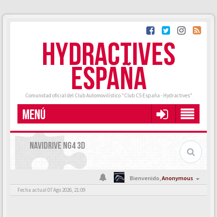
HYDRACTIVES
ESPAÑA
Comunidad oficial del Club Automovilístico "Club C5 España - Hydractives"
MENÚ
NAVIDRIVE NG4 3D
Bienvenido,
Anonymous
Fecha actual 07 Ago 2026, 21:09