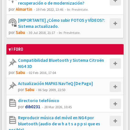
recuperación o de modernización?
por
Almartin
-
19 Feb 2022, 13:46
- In:
Preséntate.
[IMPORTANTE] ¿Cómo subir FOTOS y VÍDEOS?:
Sistema actualizado.
por
Sabu
-
30 Jul 2018, 21:17
- In:
Preséntate.
FORO
Compatibilidad Bluetooth y Sistema Citroën
NG4 3D
por
Sabu
-
02 Feb 2016, 17:04
Actualización MAPAS NavTeQ [De Pago]
por
Sabu
-
06 Sep 2009, 22:50
directorio telefónico
por
dib0231
-
28 Mar 2026, 10:45
Reproducir música del móvil en NG4 por
bluetooth (audio de w h a t s a p p si que es
posible)