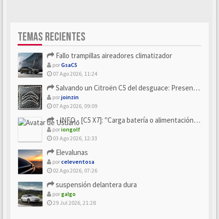
TEMAS RECIENTES
Fallo trampillas aireadores climatizador
por
GsaC5
07 Ago 2026, 11:24
Salvando un Citroën C5 del desguace: Presentación y seguimiento
por
joinzin
07 Ago 2026, 09:09
- INFO - [C5 X7]: "Carga batería o alimentación eléctri...
por
iongolf
03 Ago 2026, 12:33
Elevalunas
por
celeventosa
02 Ago 2026, 07:26
suspensión delantera dura
por
galgo
29 Jul 2026, 21:28