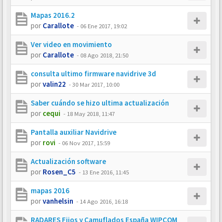
Mapas 2016.2
por
Carallote
-
06 Ene 2017, 19:02
Ver video en movimiento
por
Carallote
-
08 Ago 2018, 21:50
consulta ultimo firmware navidrive 3d
por
valin22
-
30 Mar 2017, 10:00
Saber cuándo se hizo ultima actualización
por
cequi
-
18 May 2018, 11:47
Pantalla auxiliar Navidrive
por
rovi
-
06 Nov 2017, 15:59
Actualización software
por
Rosen_C5
-
13 Ene 2016, 11:45
mapas 2016
por
vanhelsin
-
14 Ago 2016, 16:18
RADARES Fijos y Camuflados España WIPCOM