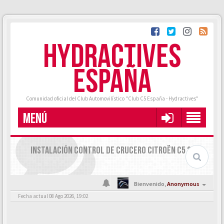
HYDRACTIVES
ESPAÑA
Comunidad oficial del Club Automovilístico "Club C5 España - Hydractives"
MENÚ
INSTALACIÓN CONTROL DE CRUCERO CITROËN C5 2002
Bienvenido,
Anonymous
Fecha actual 08 Ago 2026, 19:02