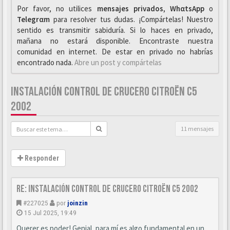
Por favor, no utilices
mensajes privados
,
WhαtsApp
o
Telegrαm
para resolver tus dudas. ¡Compártelas! Nuestro
sentido es transmitir sabiduría. Si lo haces en privado,
mañana no estará disponible. Encontraste nuestra
comunidad en internet. De estar en privado no habrías
encontrado nada.
Abre un post y compártelas
INSTALACIÓN CONTROL DE CRUCERO CITROËN C5
2002
11 mensajes
Responder
Re: Instalación control de crucero Citroën C5 2002
#227025
por
joinzin
15 Jul 2025, 19:49
Querer es poder! Genial, para mí es algo fundamental en un