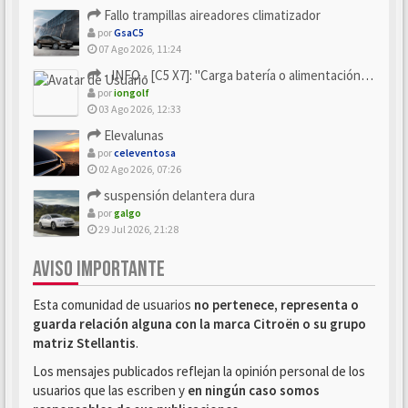
Fallo trampillas aireadores climatizador
por
GsaC5
07 Ago 2026, 11:24
- INFO - [C5 X7]: "Carga batería o alimentación eléctri...
por
iongolf
03 Ago 2026, 12:33
Elevalunas
por
celeventosa
02 Ago 2026, 07:26
suspensión delantera dura
por
galgo
29 Jul 2026, 21:28
AVISO IMPORTANTE
Esta comunidad de usuarios
no pertenece, representa o
guarda relación alguna con la marca Citroën o su grupo
matriz Stellantis
.
Los mensajes publicados reflejan la opinión personal de los
usuarios que las escriben y
en ningún caso somos