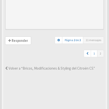
Página
2
de
2
11 mensajes
Responder
1
2
Volver a “Bricos, Modificaciones & Styling del Citroën C5.”