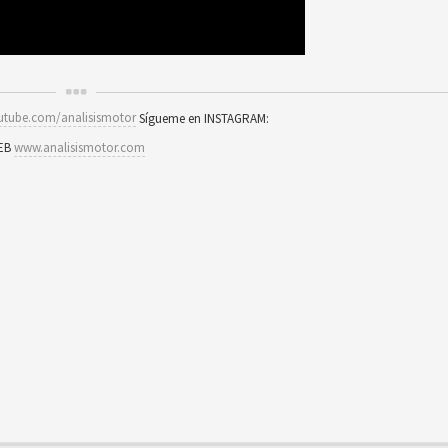
utube.com/analisismotor
Sígueme en INSTAGRAM:
WEB
www.analisismotor.com