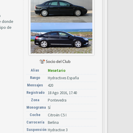
a
le donde
tipo de
Alias
Mesetario
Rango
Hydractives España
Mensajes
420
Registrado
18 Ago 2016, 17:40
Zona
Pontevedra
Monograma
Sí
Coche
Citroën C5 I
Carrocería
Berlina
Suspensión
Hydractive 3