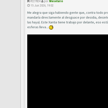
#227824
por
Mesetario
15 Jun 2026, 19:02
Me alegra que siga habiendo gente que, contra todo pr
mandaría directamente al desguace por desidia, desinte
las haya). Este Xantia tiene trabajo por delante, eso est
esferas lleva...