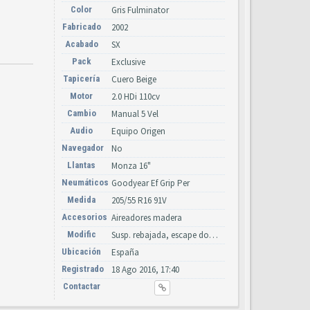
Color
Gris Fulminator
Fabricado
2002
Acabado
SX
Pack
Exclusive
Tapicería
Cuero Beige
Motor
2.0 HDi 110cv
Cambio
Manual 5 Vel
Audio
Equipo Origen
Navegador
No
Llantas
Monza 16"
Neumáticos
Goodyear Ef Grip Per
Medida
205/55 R16 91V
Accesorios
Aireadores madera
Modific
Susp. rebajada, escape doble Boloromo, taloneras pintadas
Ubicación
España
Registrado
18 Ago 2016, 17:40
Contactar