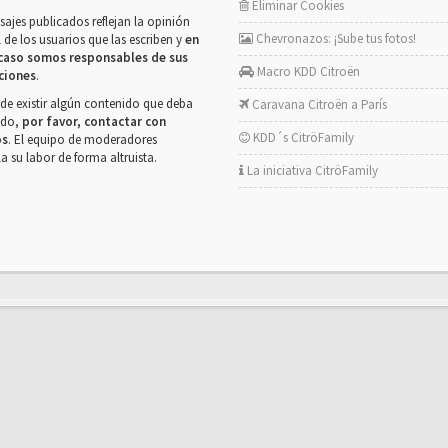
Eliminar Cookies
ajes publicados reflejan la opinión
Chevronazos: ¡Sube tus fotos!
 de los usuarios que las escriben y
en
caso somos responsables de sus
Macro KDD Citroën
ciones
.
de existir algún contenido que deba
Caravana Citroën a París
rado,
por favor, contactar con
KDD´s CitröFamily
os
. El equipo de moderadores
la su labor de forma altruista.
La iniciativa CitröFamily