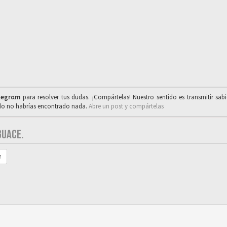
legrαm
para resolver tus dudas. ¡Compártelas! Nuestro sentido es transmitir sab
ado no habrías encontrado nada.
Abre un post y compártelas
GUACE.
r