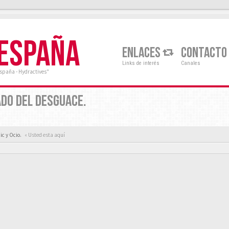
 ESPAÑA
ENLACES
CONTACTO
Links de interés
Canales
España - Hydractives"
ADO DEL DESGUACE.
ic y Ocio.
« Usted esta aquí