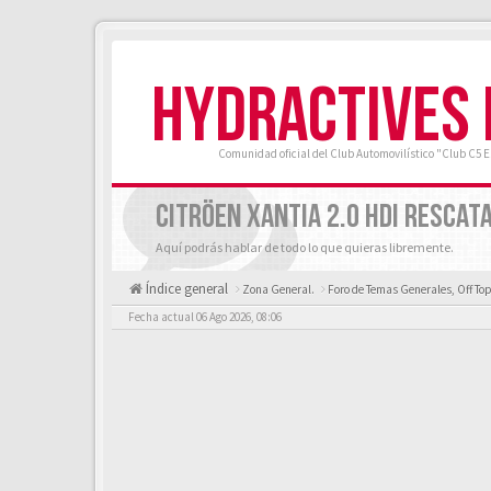
HYDRACTIVES
Comunidad oficial del Club Automovilístico "Club C5 
CITRÖEN XANTIA 2.0 HDI RESCAT
Aquí podrás hablar de todo lo que quieras libremente.
Índice general
Zona General.
Foro de Temas Generales, Off Top
Fecha actual 06 Ago 2026, 08:06