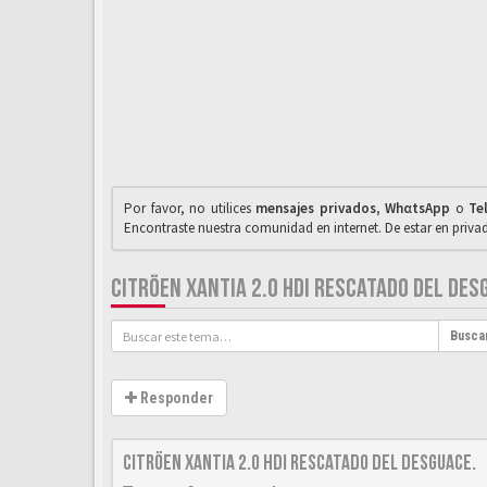
Por favor, no utilices
mensajes privados
,
WhαtsApp
o
Te
Encontraste nuestra comunidad en internet. De estar en priv
CITRÖEN XANTIA 2.0 HDI RESCATADO DEL DES
Busca
Responder
Citröen Xantia 2.0 HDi rescatado del desguace.