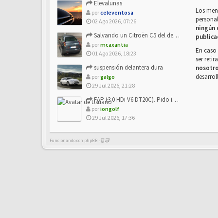
Elevalunas
Los mens
por
celeventosa
personal
02 Ago 2026, 07:26
ningún 
Salvando un Citroën C5 del desguace: Presentación y seguimiento
publica
por
mcaxantia
En caso 
01 Ago 2026, 18:23
ser reti
suspensión delantera dura
nosotr
desarrol
por
galgo
29 Jul 2026, 21:28
FAP (3.0 HDi V6 DT20C). Pido info sobre su sustitución
por
iongolf
29 Jul 2026, 17:36
Funcionando con phpBB -