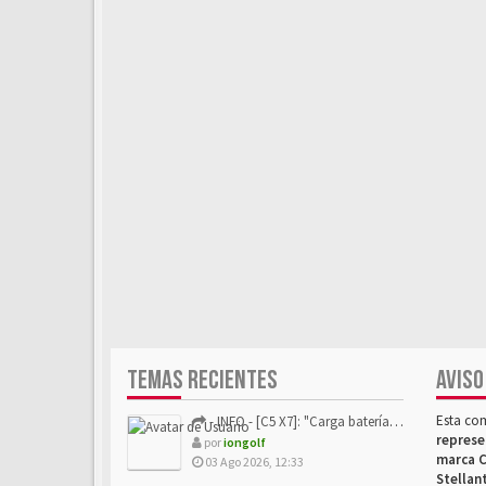
TEMAS RECIENTES
AVISO
Esta co
- INFO - [C5 X7]: "Carga batería o alimentación eléctri...
represe
por
iongolf
marca C
03 Ago 2026, 12:33
Stellan