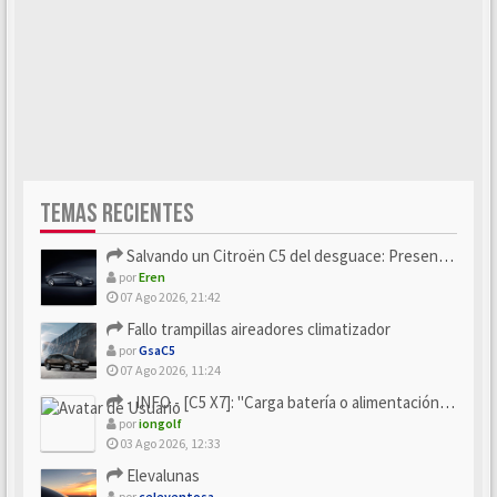
TEMAS RECIENTES
Salvando un Citroën C5 del desguace: Presentación y seguimiento
por
Eren
07 Ago 2026, 21:42
Fallo trampillas aireadores climatizador
por
GsaC5
07 Ago 2026, 11:24
- INFO - [C5 X7]: "Carga batería o alimentación eléctri...
por
iongolf
03 Ago 2026, 12:33
Elevalunas
por
celeventosa