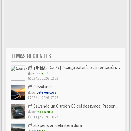
TEMAS RECIENTES
- INFO - [C5 X7]: "Carga batería o alimentación eléctri...
por
iongolf
03 Ago 2026, 12:33
Elevalunas
por
celeventosa
02 Ago 2026, 07:26
Salvando un Citroën C5 del desguace: Presentación y seguimiento
por
mcaxantia
01 Ago 2026, 18:23
suspensión delantera dura
por
galgo