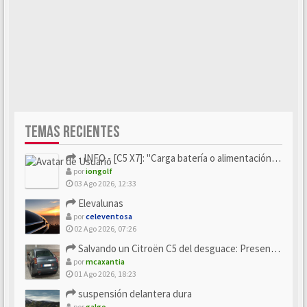
TEMAS RECIENTES
- INFO - [C5 X7]: "Carga batería o alimentación eléctri...
por
iongolf
03 Ago 2026, 12:33
Elevalunas
por
celeventosa
02 Ago 2026, 07:26
Salvando un Citroën C5 del desguace: Presentación y seguimiento
por
mcaxantia
01 Ago 2026, 18:23
suspensión delantera dura
por
galgo