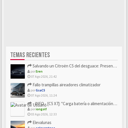
TEMAS RECIENTES
Salvando un Citroën C5 del desguace: Presentación y seguimiento
por
Eren
07 Ago 2026, 21:42
Fallo trampillas aireadores climatizador
por
GsaC5
07 Ago 2026, 11:24
- INFO - [C5 X7]: "Carga batería o alimentación eléctri...
por
iongolf
03 Ago 2026, 12:33
Elevalunas
por
celeventosa