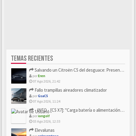
TEMAS RECIENTES
Salvando un Citroën C5 del desguace: Presentación y seguimiento
por
Eren
07 Ago 2026, 21:42
Fallo trampillas aireadores climatizador
por
GsaC5
07 Ago 2026, 11:24
- INFO - [C5 X7]: "Carga batería o alimentación eléctri...
por
iongolf
03 Ago 2026, 12:33
Elevalunas
por
celeventosa