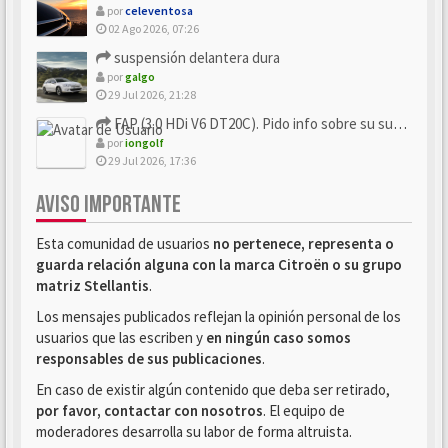
por
celeventosa
02 Ago 2026, 07:26
suspensión delantera dura
por
galgo
29 Jul 2026, 21:28
FAP (3.0 HDi V6 DT20C). Pido info sobre su sustitución
por
iongolf
29 Jul 2026, 17:36
AVISO IMPORTANTE
Esta comunidad de usuarios
no pertenece, representa o
guarda relación alguna con la marca Citroën o su grupo
matriz Stellantis
.
Los mensajes publicados reflejan la opinión personal de los
usuarios que las escriben y
en ningún caso somos
responsables de sus publicaciones
.
En caso de existir algún contenido que deba ser retirado,
por favor, contactar con nosotros
. El equipo de
moderadores desarrolla su labor de forma altruista.