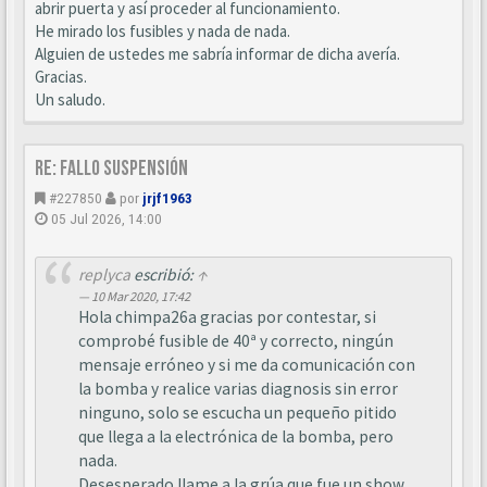
abrir puerta y así proceder al funcionamiento.
He mirado los fusibles y nada de nada.
Alguien de ustedes me sabría informar de dicha avería.
Gracias.
Un saludo.
Re: Fallo suspensión
#227850
por
jrjf1963
05 Jul 2026, 14:00
replyca
escribió:
↑
10 Mar 2020, 17:42
Hola chimpa26a gracias por contestar, si
comprobé fusible de 40ª y correcto, ningún
mensaje erróneo y si me da comunicación con
la bomba y realice varias diagnosis sin error
ninguno, solo se escucha un pequeño pitido
que llega a la electrónica de la bomba, pero
nada.
Desesperado llame a la grúa que fue un show,