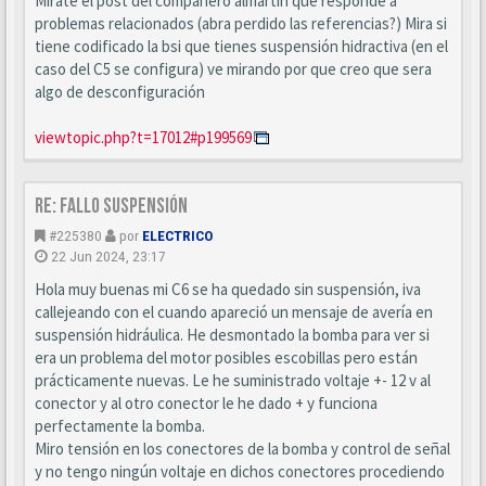
Mirate el post del compañero almartin que responde a
problemas relacionados (abra perdido las referencias?) Mira si
tiene codificado la bsi que tienes suspensión hidractiva (en el
caso del C5 se configura) ve mirando por que creo que sera
algo de desconfiguración
viewtopic.php?t=17012#p199569
Re: Fallo suspensión
#225380
por
ELECTRICO
22 Jun 2024, 23:17
Hola muy buenas mi C6 se ha quedado sin suspensión, iva
callejeando con el cuando apareció un mensaje de avería en
suspensión hidráulica. He desmontado la bomba para ver si
era un problema del motor posibles escobillas pero están
prácticamente nuevas. Le he suministrado voltaje +- 12 v al
conector y al otro conector le he dado + y funciona
perfectamente la bomba.
Miro tensión en los conectores de la bomba y control de señal
y no tengo ningún voltaje en dichos conectores procediendo