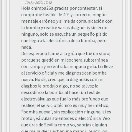
10 Mar 2020, 17:42
Hola chimpa26a gracias por contestar, si
comprobé fusible de 40ª y correcto, ningún
mensaje erróneo y si me da comunicación con
la bomba y realice varias diagnosis sin error
ninguno, solo se escucha un pequeño pitido
que llega a la electrónica de la bomba, pero
nada.
Desesperado llame a la grúa que fue un show,
porque se quedó en mi cochera subterránea
con rampa y no entraba ninguna grúa. Lo lleve
al servicio oficial y me diagnostican bomba
nueva. No sé, creo que la diagnosis con mi
diagbox le produjo algo, no se tal vez la
descodifico la bomba al hacer un test de
electroválvulas que fue lo más profundo que
realice, el servicio técnico es muy hermético,
“bomba nueva”, sin explicación ninguna, si es
motor, válvulas solenoides o electrónica. Veo
que eres de Sevilla como yo, sabrías alguien
que me pudiera echar una mano?, tengo los