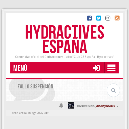
HYDRACTIVES
ESPAÑA
Comunidad oficial del Club Automovilístico "Club C5 España - Hydractives"
MENÚ
FALLO SUSPENSIÓN
Bienvenido,
Anonymous
Fecha actual 07 Ago 2026, 04:51