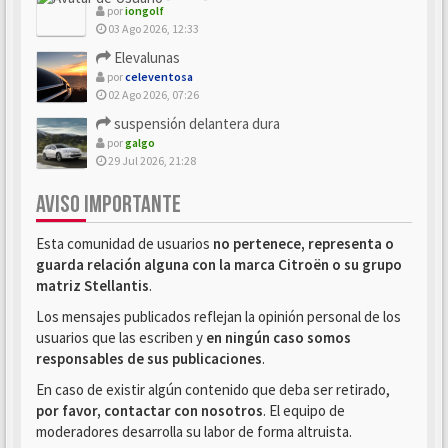
por
iongolf
03 Ago 2026, 12:33
Elevalunas
por
celeventosa
02 Ago 2026, 07:26
suspensión delantera dura
por
galgo
29 Jul 2026, 21:28
AVISO IMPORTANTE
Esta comunidad de usuarios
no pertenece, representa o
guarda relación alguna con la marca Citroën o su grupo
matriz Stellantis
.
Los mensajes publicados reflejan la opinión personal de los
usuarios que las escriben y
en ningún caso somos
responsables de sus publicaciones
.
En caso de existir algún contenido que deba ser retirado,
por favor, contactar con nosotros
. El equipo de
moderadores desarrolla su labor de forma altruista.