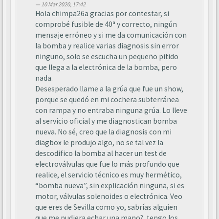
10 Mar 2020, 17:42
Hola chimpa26a gracias por contestar, si
comprobé fusible de 40ª y correcto, ningún
mensaje erróneo y si me da comunicación con
la bomba y realice varias diagnosis sin error
ninguno, solo se escucha un pequeño pitido
que llega a la electrónica de la bomba, pero
nada.
Desesperado llame a la grúa que fue un show,
porque se quedó en mi cochera subterránea
con rampa y no entraba ninguna grúa. Lo lleve
al servicio oficial y me diagnostican bomba
nueva. No sé, creo que la diagnosis con mi
diagbox le produjo algo, no se tal vez la
descodifico la bomba al hacer un test de
electroválvulas que fue lo más profundo que
realice, el servicio técnico es muy hermético,
“bomba nueva”, sin explicación ninguna, si es
motor, válvulas solenoides o electrónica. Veo
que eres de Sevilla como yo, sabrías alguien
que me pudiera echar una mano?, tengo los