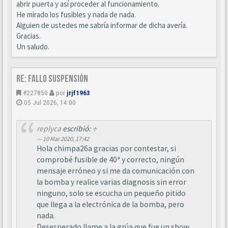
abrir puerta y así proceder al funcionamiento.
He mirado los fusibles y nada de nada.
Alguien de ustedes me sabría informar de dicha avería.
Gracias.
Un saludo.
Re: Fallo suspensión
#227850
por
jrjf1963
05 Jul 2026, 14:00
replyca
escribió:
↑
10 Mar 2020, 17:42
Hola chimpa26a gracias por contestar, si
comprobé fusible de 40ª y correcto, ningún
mensaje erróneo y si me da comunicación con
la bomba y realice varias diagnosis sin error
ninguno, solo se escucha un pequeño pitido
que llega a la electrónica de la bomba, pero
nada.
Desesperado llame a la grúa que fue un show,