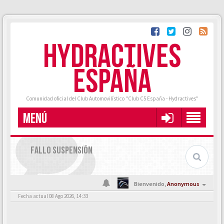
HYDRACTIVES
ESPAÑA
Comunidad oficial del Club Automovilístico "Club C5 España - Hydractives"
MENÚ
FALLO SUSPENSIÓN
Bienvenido,
Anonymous
Fecha actual 08 Ago 2026, 14:33