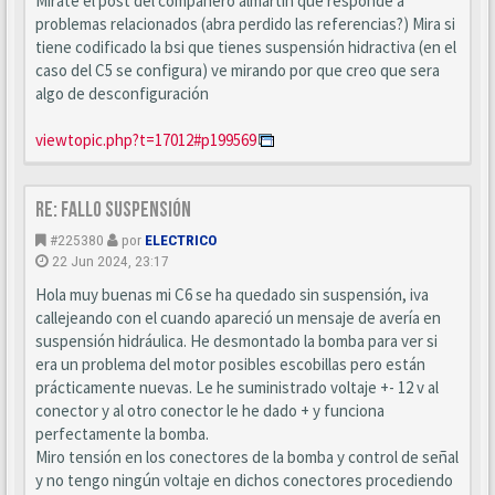
Mirate el post del compañero almartin que responde a
problemas relacionados (abra perdido las referencias?) Mira si
tiene codificado la bsi que tienes suspensión hidractiva (en el
caso del C5 se configura) ve mirando por que creo que sera
algo de desconfiguración
viewtopic.php?t=17012#p199569
Re: Fallo suspensión
#225380
por
ELECTRICO
22 Jun 2024, 23:17
Hola muy buenas mi C6 se ha quedado sin suspensión, iva
callejeando con el cuando apareció un mensaje de avería en
suspensión hidráulica. He desmontado la bomba para ver si
era un problema del motor posibles escobillas pero están
prácticamente nuevas. Le he suministrado voltaje +- 12 v al
conector y al otro conector le he dado + y funciona
perfectamente la bomba.
Miro tensión en los conectores de la bomba y control de señal
y no tengo ningún voltaje en dichos conectores procediendo