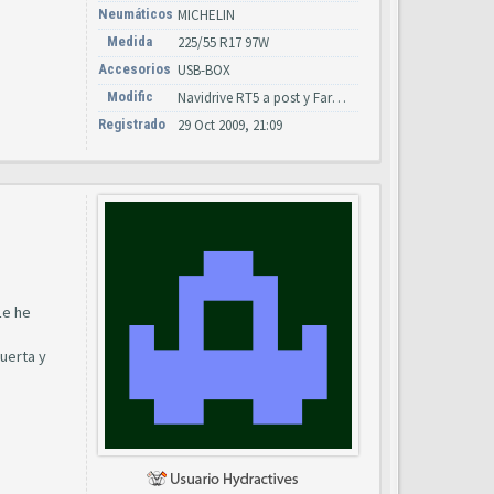
Neumáticos
MICHELIN
Medida
225/55 R17 97W
Accesorios
USB-BOX
Modific
Navidrive RT5 a post y Faros Xenon led con calculador y lavafaros
Registrado
29 Oct 2009, 21:09
Le he
uerta y