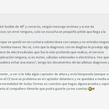
bé fusible de 40ª y correcto, ningún mensaje erróneo y si me da
osis sin error ninguno, solo se escucha un pequeño pitido que llega a la
orque se quedó en mi cochera subterránea con rampa y no entraba ningu
can bomba nueva. No sé, creo que la diagnosis con mi diagbox le produjo alg
test de electroválvulas que fue lo más profundo que realice, el servicio
licación ninguna, si es motor, válvulas solenoides o electrónica. Veo que
 pudiera echar una mano?, tengo los documentos de las ultimas diagnosis 
e , a ver si le falla algún captador de altura y esta bloqueada (aunque si 
 en el C5 tuve un problema en el captador delantero y se quedaba a media al
 la normalidad de todas formas es cuestion que hagas alguna prueba y sup
egunta al compañero Almartin que podra guiarte ya me cuentas