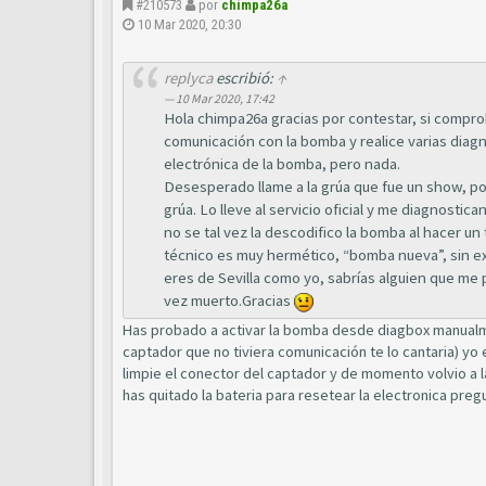
#210573
por
chimpa26a
10 Mar 2020, 20:30
replyca
escribió:
↑
10 Mar 2020, 17:42
Hola chimpa26a gracias por contestar, si compro
comunicación con la bomba y realice varias diagn
electrónica de la bomba, pero nada.
Desesperado llame a la grúa que fue un show, p
grúa. Lo lleve al servicio oficial y me diagnosti
no se tal vez la descodifico la bomba al hacer un 
técnico es muy hermético, “bomba nueva”, sin exp
eres de Sevilla como yo, sabrías alguien que me
vez muerto.Gracias
Has probado a activar la bomba desde diagbox manualment
captador que no tiviera comunicación te lo cantaria) yo
limpie el conector del captador y de momento volvio a
has quitado la bateria para resetear la electronica pr