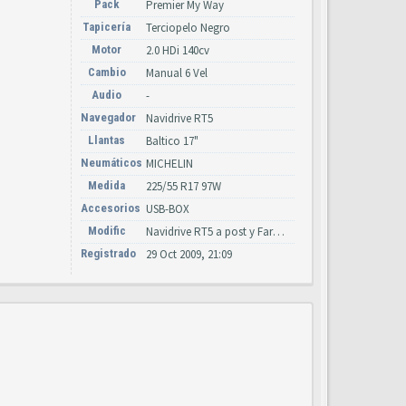
Pack
Premier My Way
Tapicería
Terciopelo Negro
Motor
2.0 HDi 140cv
Cambio
Manual 6 Vel
Audio
-
Navegador
Navidrive RT5
Llantas
Baltico 17"
Neumáticos
MICHELIN
Medida
225/55 R17 97W
Accesorios
USB-BOX
Modific
Navidrive RT5 a post y Faros Xenon led con calculador y lavafaros
Registrado
29 Oct 2009, 21:09