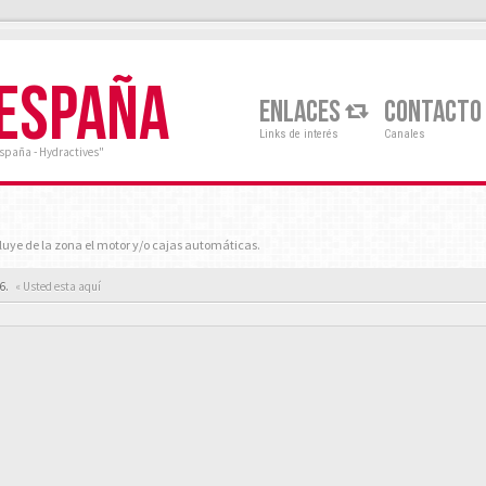
 ESPAÑA
ENLACES
CONTACTO
Links de interés
Canales
España - Hydractives"
luye de la zona el motor y/o cajas automáticas.
6.
« Usted esta aquí