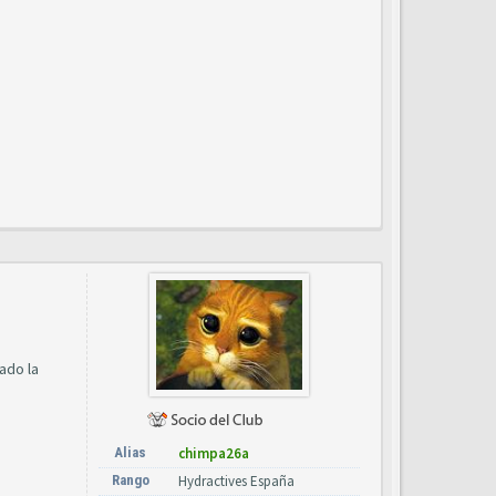
ado la
Alias
chimpa26a
Rango
Hydractives España