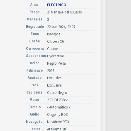
Alias
ELECTRICO
Rango
2º Mensaje del Usuario
Mensajes
2
Registrado
22 Jun 2024, 22:07
Zona
Badajoz
Coche
Citroën C6
Carrocería
Coupé
Suspensión
Hydractive
Color
Negro Perla
Fabricado
2006
Acabado
Exclusive
Pack
Exclusive
Tapicería
Cuero Negro
Motor
2.7 HDi 208cv
Cambio
- Automático -
Audio
Origen y RD3
Navegador
Navidrive RT3
Llantas
Atakama 18"