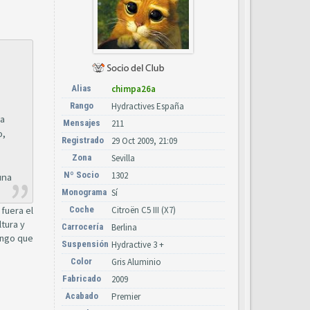
Alias
chimpa26a
Rango
Hydractives España
na
Mensajes
211
o,
Registrado
29 Oct 2009, 21:09
Zona
Sevilla
Nº Socio
1302
una
Monograma
Sí
fuera el
Coche
Citroën C5 III (X7)
tura y
Carrocería
Berlina
ongo que
Suspensión
Hydractive 3 +
Color
Gris Aluminio
Fabricado
2009
Acabado
Premier