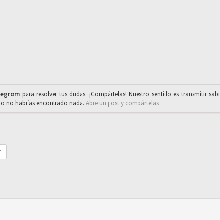
legrαm
para resolver tus dudas. ¡Compártelas! Nuestro sentido es transmitir sab
ado no habrías encontrado nada.
Abre un post y compártelas
r