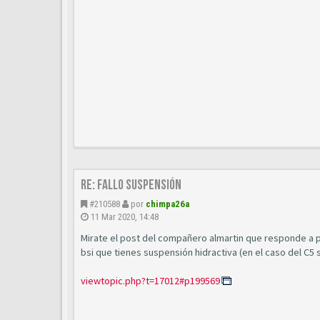
Re: Fallo suspensión
#210588
por
chimpa26a
11 Mar 2020, 14:48
Mirate el post del compañero almartin que responde a pr
bsi que tienes suspensión hidractiva (en el caso del C5
viewtopic.php?t=17012#p199569