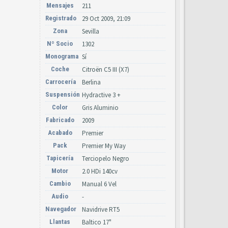
Mensajes
211
Registrado
29 Oct 2009, 21:09
Zona
Sevilla
Nº Socio
1302
Monograma
Sí
Coche
Citroën C5 III (X7)
Carrocería
Berlina
Suspensión
Hydractive 3 +
Color
Gris Aluminio
Fabricado
2009
Acabado
Premier
Pack
Premier My Way
Tapicería
Terciopelo Negro
Motor
2.0 HDi 140cv
Cambio
Manual 6 Vel
Audio
-
Navegador
Navidrive RT5
Llantas
Baltico 17"