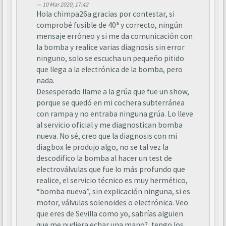
10 Mar 2020, 17:42
Hola chimpa26a gracias por contestar, si
comprobé fusible de 40ª y correcto, ningún
mensaje erróneo y si me da comunicación con
la bomba y realice varias diagnosis sin error
ninguno, solo se escucha un pequeño pitido
que llega a la electrónica de la bomba, pero
nada.
Desesperado llame a la grúa que fue un show,
porque se quedó en mi cochera subterránea
con rampa y no entraba ninguna grúa. Lo lleve
al servicio oficial y me diagnostican bomba
nueva. No sé, creo que la diagnosis con mi
diagbox le produjo algo, no se tal vez la
descodifico la bomba al hacer un test de
electroválvulas que fue lo más profundo que
realice, el servicio técnico es muy hermético,
“bomba nueva”, sin explicación ninguna, si es
motor, válvulas solenoides o electrónica. Veo
que eres de Sevilla como yo, sabrías alguien
que me pudiera echar una mano?, tengo los