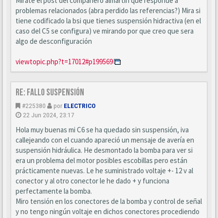
Mirate el post del compañero almartin que responde a
problemas relacionados (abra perdido las referencias?) Mira si
tiene codificado la bsi que tienes suspensión hidractiva (en el
caso del C5 se configura) ve mirando por que creo que sera
algo de desconfiguración
viewtopic.php?t=17012#p199569
Re: Fallo suspensión
#225380
por
ELECTRICO
22 Jun 2024, 23:17
Hola muy buenas mi C6 se ha quedado sin suspensión, iva
callejeando con el cuando apareció un mensaje de avería en
suspensión hidráulica. He desmontado la bomba para ver si
era un problema del motor posibles escobillas pero están
prácticamente nuevas. Le he suministrado voltaje +- 12 v al
conector y al otro conector le he dado + y funciona
perfectamente la bomba.
Miro tensión en los conectores de la bomba y control de señal
y no tengo ningún voltaje en dichos conectores procediendo