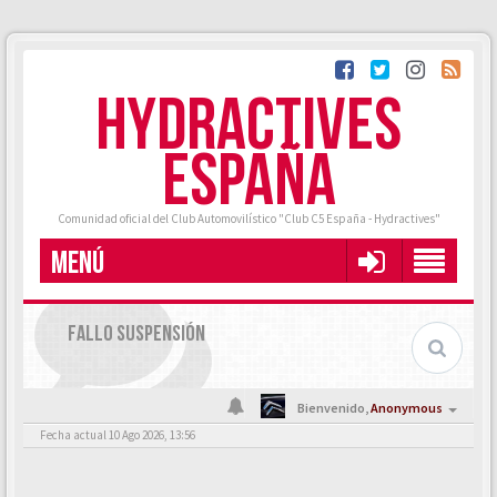
HYDRACTIVES
ESPAÑA
Comunidad oficial del Club Automovilístico "Club C5 España - Hydractives"
MENÚ
FALLO SUSPENSIÓN
Bienvenido,
Anonymous
Fecha actual 10 Ago 2026, 13:56