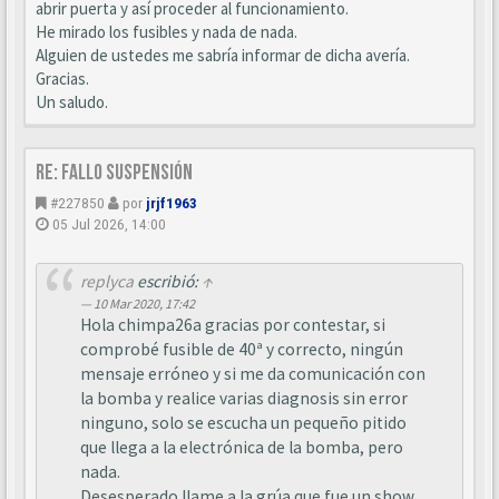
abrir puerta y así proceder al funcionamiento.
He mirado los fusibles y nada de nada.
Alguien de ustedes me sabría informar de dicha avería.
Gracias.
Un saludo.
Re: Fallo suspensión
#227850
por
jrjf1963
05 Jul 2026, 14:00
replyca
escribió:
↑
10 Mar 2020, 17:42
Hola chimpa26a gracias por contestar, si
comprobé fusible de 40ª y correcto, ningún
mensaje erróneo y si me da comunicación con
la bomba y realice varias diagnosis sin error
ninguno, solo se escucha un pequeño pitido
que llega a la electrónica de la bomba, pero
nada.
Desesperado llame a la grúa que fue un show,