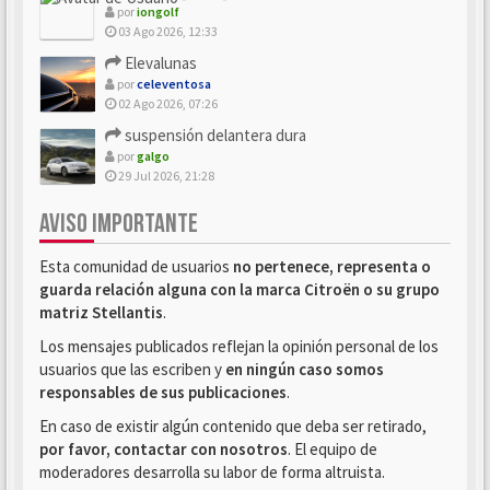
por
iongolf
03 Ago 2026, 12:33
Elevalunas
por
celeventosa
02 Ago 2026, 07:26
suspensión delantera dura
por
galgo
29 Jul 2026, 21:28
AVISO IMPORTANTE
Esta comunidad de usuarios
no pertenece, representa o
guarda relación alguna con la marca Citroën o su grupo
matriz Stellantis
.
Los mensajes publicados reflejan la opinión personal de los
usuarios que las escriben y
en ningún caso somos
responsables de sus publicaciones
.
En caso de existir algún contenido que deba ser retirado,
por favor, contactar con nosotros
. El equipo de
moderadores desarrolla su labor de forma altruista.