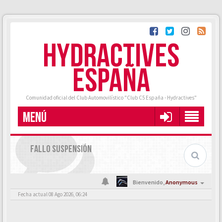
HYDRACTIVES
ESPAÑA
Comunidad oficial del Club Automovilístico "Club C5 España - Hydractives"
MENÚ
FALLO SUSPENSIÓN
Bienvenido,
Anonymous
Fecha actual 08 Ago 2026, 06:24