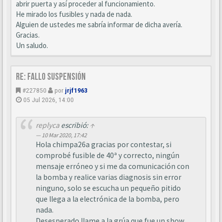
abrir puerta y así proceder al funcionamiento.
He mirado los fusibles y nada de nada.
Alguien de ustedes me sabría informar de dicha avería.
Gracias.
Un saludo.
Re: Fallo suspensión
#227850
por
jrjf1963
05 Jul 2026, 14:00
replyca
escribió:
↑
10 Mar 2020, 17:42
Hola chimpa26a gracias por contestar, si
comprobé fusible de 40ª y correcto, ningún
mensaje erróneo y si me da comunicación con
la bomba y realice varias diagnosis sin error
ninguno, solo se escucha un pequeño pitido
que llega a la electrónica de la bomba, pero
nada.
Desesperado llame a la grúa que fue un show,