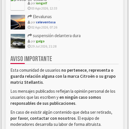
por
iongolf
03 Ago 2026, 12:33
Elevalunas
por
celeventosa
02 Ago 2026, 07:26
suspensión delantera dura
por
galgo
29 Jul 2026, 21:28
AVISO IMPORTANTE
Esta comunidad de usuarios
no pertenece, representa o
guarda relación alguna con la marca Citroën o su grupo
matriz Stellantis
.
Los mensajes publicados reflejan la opinión personal de los
usuarios que las escriben y
en ningún caso somos
responsables de sus publicaciones
.
En caso de existir algún contenido que deba ser retirado,
por favor, contactar con nosotros
. El equipo de
moderadores desarrolla su labor de forma altruista.