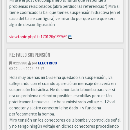
Mirate el post del compañero almartin que responde a
problemas relacionados (abra perdido las referencias?) Mira si
tiene codificado la bsi que tienes suspensión hidractiva (en el
caso del C5 se configura) ve mirando por que creo que sera
algo de desconfiguración
viewtopic.php?t=17012#p199569
Re: Fallo suspensión
#225380
por
ELECTRICO
22 Jun 2024, 23:17
Hola muy buenas mi C6 se ha quedado sin suspensión, iva
callejeando con el cuando apareció un mensaje de avería en
suspensión hidráulica. He desmontado la bomba para ver si
era un problema del motor posibles escobillas pero están
prácticamente nuevas. Le he suministrado voltaje +- 12 v al
conector y al otro conector le he dado + y funciona
perfectamente la bomba.
Miro tensión en los conectores de la bomba y control de señal
y no tengo ningún voltaje en dichos conectores procediendo