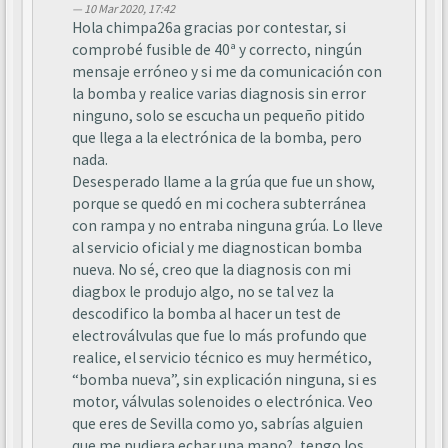
10 Mar 2020, 17:42
Hola chimpa26a gracias por contestar, si
comprobé fusible de 40ª y correcto, ningún
mensaje erróneo y si me da comunicación con
la bomba y realice varias diagnosis sin error
ninguno, solo se escucha un pequeño pitido
que llega a la electrónica de la bomba, pero
nada.
Desesperado llame a la grúa que fue un show,
porque se quedó en mi cochera subterránea
con rampa y no entraba ninguna grúa. Lo lleve
al servicio oficial y me diagnostican bomba
nueva. No sé, creo que la diagnosis con mi
diagbox le produjo algo, no se tal vez la
descodifico la bomba al hacer un test de
electroválvulas que fue lo más profundo que
realice, el servicio técnico es muy hermético,
“bomba nueva”, sin explicación ninguna, si es
motor, válvulas solenoides o electrónica. Veo
que eres de Sevilla como yo, sabrías alguien
que me pudiera echar una mano?, tengo los