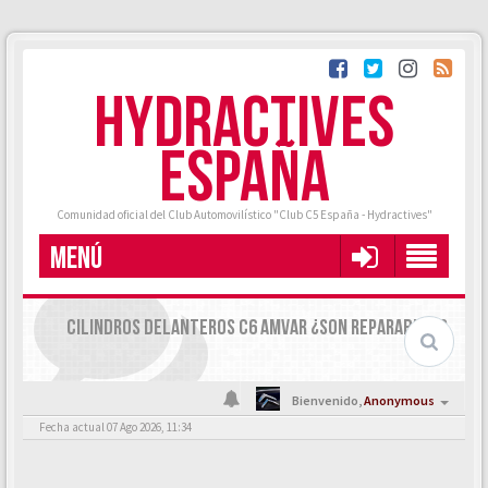
HYDRACTIVES
ESPAÑA
Comunidad oficial del Club Automovilístico "Club C5 España - Hydractives"
MENÚ
CILINDROS DELANTEROS C6 AMVAR ¿SON REPARABLES?
Bienvenido,
Anonymous
Fecha actual 07 Ago 2026, 11:34