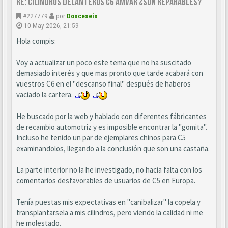
Re: CILINDROS DELANTEROS C6 AMVAR ¿SON REPARABLES?
#227779
por
Dosceseis
10 May 2026, 21:59
Hola compis:
Voy a actualizar un poco este tema que no ha suscitado
demasiado interés y que mas pronto que tarde acabará con
vuestros C6 en el "descanso final" después de haberos
vaciado la cartera.
He buscado por la web y hablado con diferentes fábricantes
de recambio automotriz y es imposible encontrar la "gomita".
Incluso he tenido un par de ejemplares chinos para C5
examinandolos, llegando a la conclusión que son una castaña.
La parte interior no la he investigado, no hacia falta con los
comentarios desfavorables de usuarios de C5 en Europa.
Tenía puestas mis expectativas en "canibalizar" la copela y
transplantarsela a mis cilindros, pero viendo la calidad ni me
he molestado.