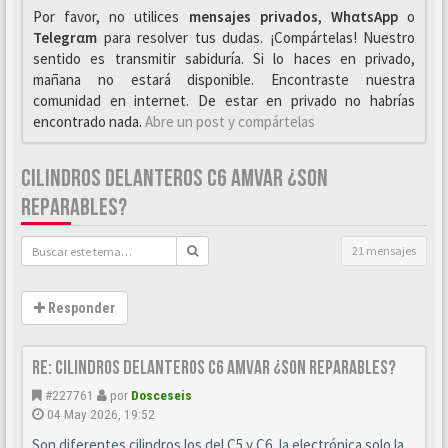
Por favor, no utilices
mensajes privados
,
WhαtsApp
o
Telegrαm
para resolver tus dudas. ¡Compártelas! Nuestro
sentido es transmitir sabiduría. Si lo haces en privado,
mañana no estará disponible. Encontraste nuestra
comunidad en internet. De estar en privado no habrías
encontrado nada.
Abre un post y compártelas
CILINDROS DELANTEROS C6 AMVAR ¿SON
REPARABLES?
21 mensajes
Responder
Re: CILINDROS DELANTEROS C6 AMVAR ¿SON REPARABLES?
#227761
por
Dosceseis
04 May 2026, 19:52
Son diferentes cilindros los del C5 y C6, la electrónica solo la