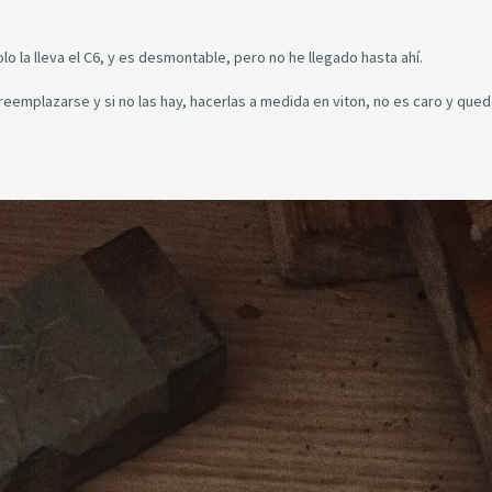
olo la lleva el C6, y es desmontable, pero no he llegado hasta ahí.
eemplazarse y si no las hay, hacerlas a medida en viton, no es caro y qued