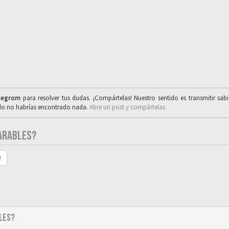
legrαm
para resolver tus dudas. ¡Compártelas! Nuestro sentido es transmitir sab
ado no habrías encontrado nada.
Abre un post y compártelas
ARABLES?
r
LES?