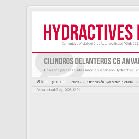
HYDRACTIVES
Comunidad oficial del Club Automovilístico "Club C5 
CILINDROS DELANTEROS C6 AMVA
Una zona para las dudas sobre la suspensión Hydractive 3+ 
Índice general
Citroën C6
Suspensión Hydractive Pilotada.
« 
Fecha actual 08 Ago 2026, 12:04