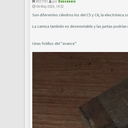
#227761
por
Dosceseis
04 May 2026, 19:52
Son diferentes cilindros los del C5 y C6, la electrónica s
La camisa también es desmontable y las juntas podrían r
Unas fotillos del "avance"