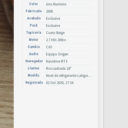
Color
Gris Aluminio
Fabricado
2006
Acabado
Exclusive
Pack
Exclusive
Tapicería
Cuero Beige
Motor
2.7 HDi 208cv
Cambio
CAS
Audio
Equipo Origen
Navegador
Navidrive RT3
Llantas
Roccastrada 18"
Modific
Nivel de refrigerante-Latiguillos suspensión y dirección, led FAP.
Registrado
02 Oct 2020, 17:34