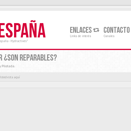
 ESPAÑA
ENLACES
CONTACTO
Links de interés
Canales
España - Hydractives"
R ¿SON REPARABLES?
y Pilotada.
Usted esta aquí