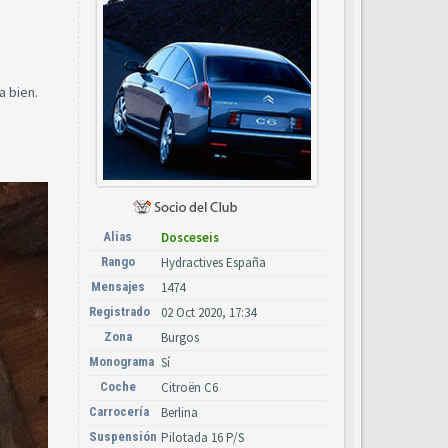
a bien.
Alias
Dosceseis
Rango
Hydractives España
Mensajes
1474
Registrado
02 Oct 2020, 17:34
Zona
Burgos
Monograma
Sí
Coche
Citroën C6
Carrocería
Berlina
Suspensión
Pilotada 16 P/S