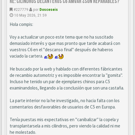
Re: CILINDROS DELANTEROS C6 AMVAR ¿SON REPARABLES?
#227779
por
Dosceseis
10 May 2026, 21:59
Hola compis:
Voy a actualizar un poco este tema que no ha suscitado
demasiado interés y que mas pronto que tarde acabará con
vuestros C6 en el "descanso final" después de haberos
vaciado la cartera.
He buscado por la web y hablado con diferentes fábricantes
de recambio automotriz y es imposible encontrar la "gomita".
Incluso he tenido un par de ejemplares chinos para C5
examinandolos, llegando a la conclusión que son una castaña.
La parte interior no la he investigado, no hacia falta con los
comentarios desfavorables de usuarios de C5 en Europa.
Tenía puestas mis expectativas en "canibalizar" la copela y
transplantarsela a mis cilindros, pero viendo la calidad ni me
he molestado.