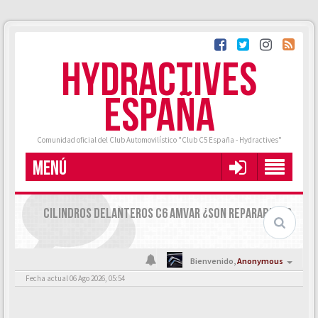
HYDRACTIVES
ESPAÑA
Comunidad oficial del Club Automovilístico "Club C5 España - Hydractives"
MENÚ
CILINDROS DELANTEROS C6 AMVAR ¿SON REPARABLES?
Bienvenido,
Anonymous
Fecha actual 06 Ago 2026, 05:54