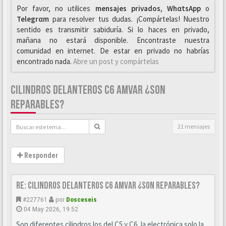
Por favor, no utilices
mensajes privados
,
WhαtsApp
o
Telegrαm
para resolver tus dudas. ¡Compártelas! Nuestro
sentido es transmitir sabiduría. Si lo haces en privado,
mañana no estará disponible. Encontraste nuestra
comunidad en internet. De estar en privado no habrías
encontrado nada.
Abre un post y compártelas
CILINDROS DELANTEROS C6 AMVAR ¿SON
REPARABLES?
21 mensajes
Responder
Re: CILINDROS DELANTEROS C6 AMVAR ¿SON REPARABLES?
#227761
por
Dosceseis
04 May 2026, 19:52
Son diferentes cilindros los del C5 y C6, la electrónica solo la