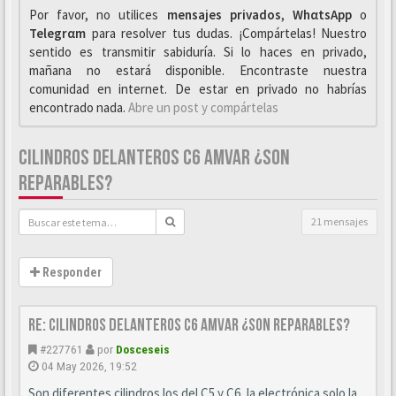
Por favor, no utilices
mensajes privados
,
WhαtsApp
o
Telegrαm
para resolver tus dudas. ¡Compártelas! Nuestro
sentido es transmitir sabiduría. Si lo haces en privado,
mañana no estará disponible. Encontraste nuestra
comunidad en internet. De estar en privado no habrías
encontrado nada.
Abre un post y compártelas
CILINDROS DELANTEROS C6 AMVAR ¿SON
REPARABLES?
21 mensajes
Responder
Re: CILINDROS DELANTEROS C6 AMVAR ¿SON REPARABLES?
#227761
por
Dosceseis
04 May 2026, 19:52
Son diferentes cilindros los del C5 y C6, la electrónica solo la