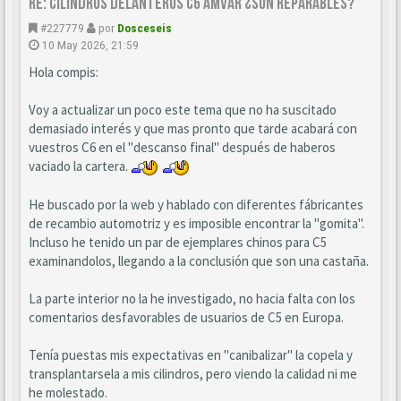
Re: CILINDROS DELANTEROS C6 AMVAR ¿SON REPARABLES?
#227779
por
Dosceseis
10 May 2026, 21:59
Hola compis:
Voy a actualizar un poco este tema que no ha suscitado
demasiado interés y que mas pronto que tarde acabará con
vuestros C6 en el "descanso final" después de haberos
vaciado la cartera.
He buscado por la web y hablado con diferentes fábricantes
de recambio automotriz y es imposible encontrar la "gomita".
Incluso he tenido un par de ejemplares chinos para C5
examinandolos, llegando a la conclusión que son una castaña.
La parte interior no la he investigado, no hacia falta con los
comentarios desfavorables de usuarios de C5 en Europa.
Tenía puestas mis expectativas en "canibalizar" la copela y
transplantarsela a mis cilindros, pero viendo la calidad ni me
he molestado.