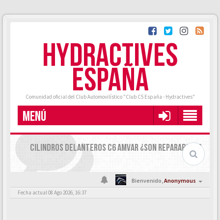
HYDRACTIVES
ESPAÑA
Comunidad oficial del Club Automovilístico "Club C5 España - Hydractives"
MENÚ
CILINDROS DELANTEROS C6 AMVAR ¿SON REPARABLES?
Bienvenido,
Anonymous
Fecha actual 08 Ago 2026, 16:37