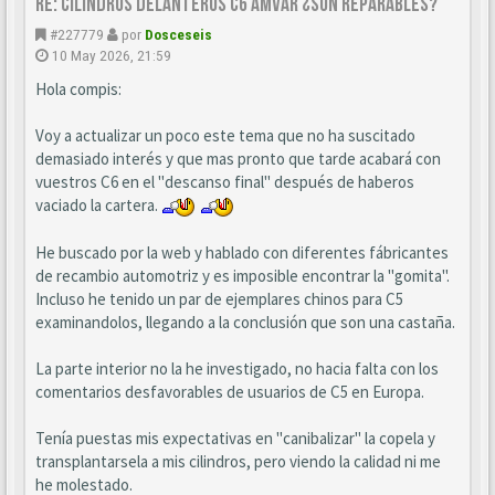
Re: CILINDROS DELANTEROS C6 AMVAR ¿SON REPARABLES?
#227779
por
Dosceseis
10 May 2026, 21:59
Hola compis:
Voy a actualizar un poco este tema que no ha suscitado
demasiado interés y que mas pronto que tarde acabará con
vuestros C6 en el "descanso final" después de haberos
vaciado la cartera.
He buscado por la web y hablado con diferentes fábricantes
de recambio automotriz y es imposible encontrar la "gomita".
Incluso he tenido un par de ejemplares chinos para C5
examinandolos, llegando a la conclusión que son una castaña.
La parte interior no la he investigado, no hacia falta con los
comentarios desfavorables de usuarios de C5 en Europa.
Tenía puestas mis expectativas en "canibalizar" la copela y
transplantarsela a mis cilindros, pero viendo la calidad ni me
he molestado.