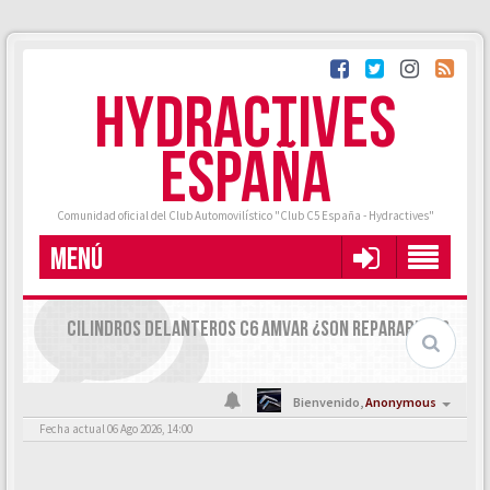
HYDRACTIVES
ESPAÑA
Comunidad oficial del Club Automovilístico "Club C5 España - Hydractives"
MENÚ
CILINDROS DELANTEROS C6 AMVAR ¿SON REPARABLES?
Bienvenido,
Anonymous
Fecha actual 06 Ago 2026, 14:00