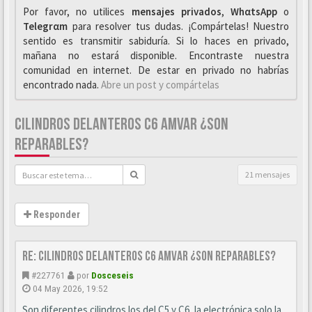
Por favor, no utilices
mensajes privados
,
WhαtsApp
o
Telegrαm
para resolver tus dudas. ¡Compártelas! Nuestro
sentido es transmitir sabiduría. Si lo haces en privado,
mañana no estará disponible. Encontraste nuestra
comunidad en internet. De estar en privado no habrías
encontrado nada.
Abre un post y compártelas
CILINDROS DELANTEROS C6 AMVAR ¿SON
REPARABLES?
21 mensajes
Responder
Re: CILINDROS DELANTEROS C6 AMVAR ¿SON REPARABLES?
#227761
por
Dosceseis
04 May 2026, 19:52
Son diferentes cilindros los del C5 y C6, la electrónica solo la