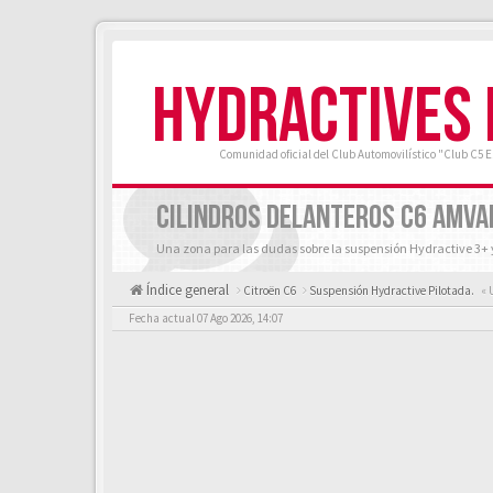
HYDRACTIVES
Comunidad oficial del Club Automovilístico "Club C5 
CILINDROS DELANTEROS C6 AMVA
Una zona para las dudas sobre la suspensión Hydractive 3+ 
Índice general
Citroën C6
Suspensión Hydractive Pilotada.
« 
Fecha actual 07 Ago 2026, 14:07