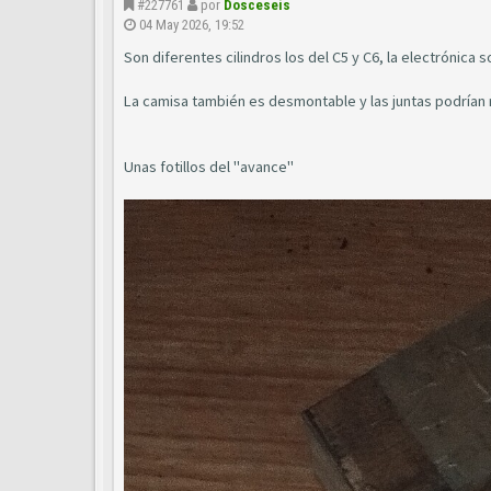
#227761
por
Dosceseis
04 May 2026, 19:52
Son diferentes cilindros los del C5 y C6, la electrónica s
La camisa también es desmontable y las juntas podrían r
Unas fotillos del "avance"