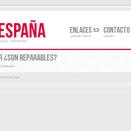
 ESPAÑA
ENLACES
CONTACTO
Links de interés
Canales
España - Hydractives"
R ¿SON REPARABLES?
y Pilotada.
Usted esta aquí