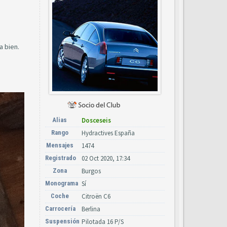
a bien.
Alias
Dosceseis
Rango
Hydractives España
Mensajes
1474
Registrado
02 Oct 2020, 17:34
Zona
Burgos
Monograma
Sí
Coche
Citroën C6
Carrocería
Berlina
Suspensión
Pilotada 16 P/S