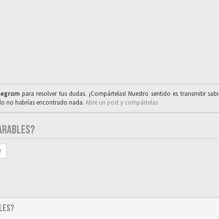
legrαm
para resolver tus dudas. ¡Compártelas! Nuestro sentido es transmitir sab
ado no habrías encontrado nada.
Abre un post y compártelas
ARABLES?
r
LES?