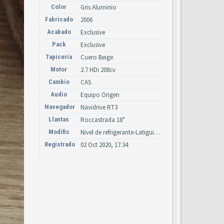
Color
Gris Aluminio
Fabricado
2006
Acabado
Exclusive
Pack
Exclusive
Tapicería
Cuero Beige
Motor
2.7 HDi 208cv
Cambio
CAS
Audio
Equipo Origen
Navegador
Navidrive RT3
Llantas
Roccastrada 18"
Modific
Nivel de refrigerante-Latiguillos suspensión y dirección, led FAP.
Registrado
02 Oct 2020, 17:34