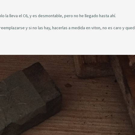
olo la lleva el C6, y es desmontable, pero no he llegado hasta ahí.
eemplazarse y si no las hay, hacerlas a medida en viton, no es caro y qued