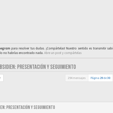
legrαm
para resolver tus dudas. ¡Compártelas! Nuestro sentido es transmitir sab
ado no habrías encontrado nada.
Abre un post y compártelas
OBSIDIEN: PRESENTACIÓN Y SEGUIMIENTO
294 mensajes
Página
29
de
30
r
dien: Presentación y seguimiento