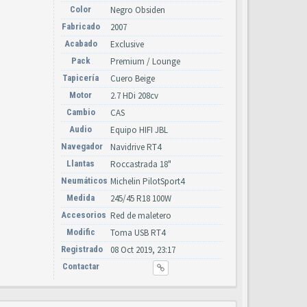
Color
Negro Obsiden
Fabricado
2007
Acabado
Exclusive
Pack
Premium / Lounge
Tapicería
Cuero Beige
Motor
2.7 HDi 208cv
Cambio
CAS
Audio
Equipo HIFI JBL
Navegador
Navidrive RT4
Llantas
Roccastrada 18"
Neumáticos
Michelin PilotSport4
Medida
245/45 R18 100W
Accesorios
Red de maletero
Modific
Toma USB RT4
Registrado
08 Oct 2019, 23:17
Contactar