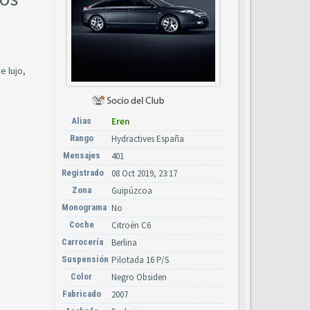
 lujo,
Alias
Eren
Rango
Hydractives España
Mensajes
401
Registrado
08 Oct 2019, 23:17
Zona
Guipúzcoa
Monograma
No
Coche
Citroën C6
Carrocería
Berlina
Suspensión
Pilotada 16 P/S
Color
Negro Obsiden
Fabricado
2007