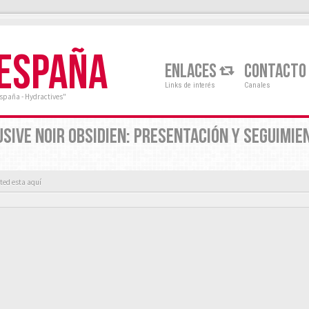
 ESPAÑA
ENLACES
CONTACTO
Links de interés
Canales
España - Hydractives"
USIVE NOIR OBSIDIEN: PRESENTACIÓN Y SEGUIMIE
ted esta aquí