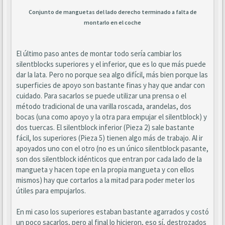
Conjunto de manguetas del lado derecho terminado a falta de
montarlo en el coche
El último paso antes de montar todo sería cambiar los
silentblocks superiores y el inferior, que es lo que más puede
dar la lata. Pero no porque sea algo difícil, más bien porque las
superficies de apoyo son bastante finas y hay que andar con
cuidado. Para sacarlos se puede utilizar una prensa o el
método tradicional de una varilla roscada, arandelas, dos
bocas (una como apoyo y la otra para empujar el silentblock) y
dos tuercas. El silentblock inferior (Pieza 2) sale bastante
fácil, los superiores (Pieza 5) tienen algo más de trabajo. Al ir
apoyados uno con el otro (no es un único silentblock pasante,
son dos silentblock idénticos que entran por cada lado de la
mangueta y hacen tope en la propia mangueta y con ellos
mismos) hay que cortarlos a la mitad para poder meter los
útiles para empujarlos.
En mi caso los superiores estaban bastante agarrados y costó
un poco sacarlos, pero al final lo hicieron, eso sí, destrozados