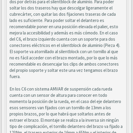
dos por detrás para el silentblock de aluminio. Para poder
soltar los dos traseros hay que descolgar ligeramente el
cubrecárter, con quitar las dos fijaciones traseras de cada
lado es suficiente. Para poder soltar el delantero es
recomendable poner en una posición elevada el palier, esto
mejora la accesibilidad y además es más cómodo. En el caso
del C6, el brazo izquierdo cuenta con un soporte para dos
conectores eléctricos en el silentblock de aluminio (Pieza 4).
El soporte va atornillado al silentblock con un tornillo al que
no es fácil acceder con el brazo montado, por lo que lo más
recomendable es desencajar los clips de ambos conectores
del propio soporte y soltar este una vez tengamos el brazo
fuera.
En los C6 con sistema AMVAR de suspensión cada rueda
cuenta con un sensor de altura para conocer en todo
momento la posición de la rueda, en el caso del eje delantero
esos sensores van fijados con un tornillo de 13mm a los
propios brazos, por lo que habrá que soltarlos antes de
extraer el brazo. El montaje se realiza a la inversa sin ningún
tipo de complicación, el tornillo delantero del brazo va fijado a
123Nm, el trasero exterior de 16mm a 65Nm y el interior de