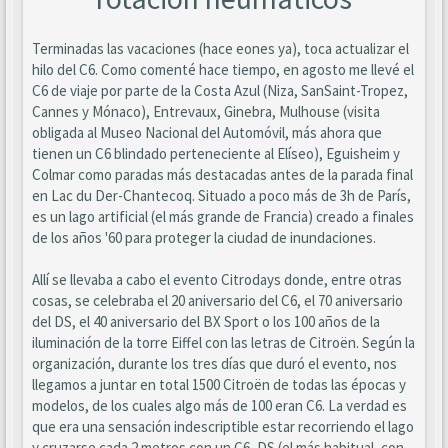
Terminadas las vacaciones (hace eones ya), toca actualizar el
hilo del C6. Como comenté hace tiempo, en agosto me llevé el
C6 de viaje por parte de la Costa Azul (Niza, SanSaint-Tropez,
Cannes y Mónaco), Entrevaux, Ginebra, Mulhouse (visita
obligada al Museo Nacional del Automóvil, más ahora que
tienen un C6 blindado perteneciente al Elíseo), Eguisheim y
Colmar como paradas más destacadas antes de la parada final
en Lac du Der-Chantecoq. Situado a poco más de 3h de París,
es un lago artificial (el más grande de Francia) creado a finales
de los años '60 para proteger la ciudad de inundaciones.
Allí se llevaba a cabo el evento Citrodays donde, entre otras
cosas, se celebraba el 20 aniversario del C6, el 70 aniversario
del DS, el 40 aniversario del BX Sport o los 100 años de la
iluminación de la torre Eiffel con las letras de Citroën. Según la
organización, durante los tres días que duró el evento, nos
llegamos a juntar en total 1500 Citroën de todas las épocas y
modelos, de los cuales algo más de 100 eran C6. La verdad es
que era una sensación indescriptible estar recorriendo el lago
y cruzarse cada 2 metros con un C6, DS (el más habitual, con