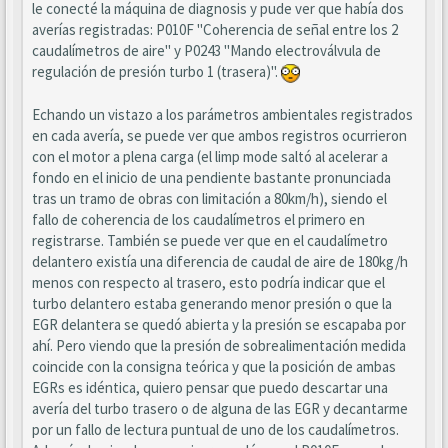
le conecté la máquina de diagnosis y pude ver que había dos
averías registradas: P010F "Coherencia de señal entre los 2
caudalímetros de aire" y P0243 "Mando electroválvula de
regulación de presión turbo 1 (trasera)".
Echando un vistazo a los parámetros ambientales registrados
en cada avería, se puede ver que ambos registros ocurrieron
con el motor a plena carga (el limp mode saltó al acelerar a
fondo en el inicio de una pendiente bastante pronunciada
tras un tramo de obras con limitación a 80km/h), siendo el
fallo de coherencia de los caudalímetros el primero en
registrarse. También se puede ver que en el caudalímetro
delantero existía una diferencia de caudal de aire de 180kg/h
menos con respecto al trasero, esto podría indicar que el
turbo delantero estaba generando menor presión o que la
EGR delantera se quedó abierta y la presión se escapaba por
ahí. Pero viendo que la presión de sobrealimentación medida
coincide con la consigna teórica y que la posición de ambas
EGRs es idéntica, quiero pensar que puedo descartar una
avería del turbo trasero o de alguna de las EGR y decantarme
por un fallo de lectura puntual de uno de los caudalímetros.