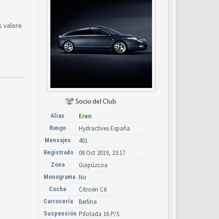
s valore
Alias
Eren
Rango
Hydractives España
Mensajes
401
Registrado
08 Oct 2019, 23:17
Zona
Guipúzcoa
Monograma
No
Coche
Citroën C6
Carrocería
Berlina
Suspensión
Pilotada 16 P/S