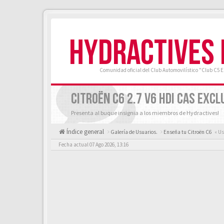
HYDRACTIVES
Comunidad oficial del Club Automovilístico "Club C5 
CITROËN C6 2.7 V6 HDI CAS EXCL
Presenta al buque insignia a los miembros de Hydractives!
Índice general
Galería de Usuarios.
Enseña tu Citroën C6
« Us
Fecha actual 07 Ago 2026, 13:16