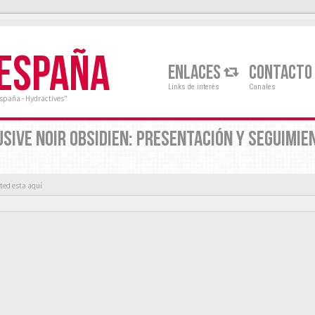
 ESPAÑA
ENLACES
CONTACTO
Links de interés
Canales
España - Hydractives"
USIVE NOIR OBSIDIEN: PRESENTACIÓN Y SEGUIMIE
ted esta aquí