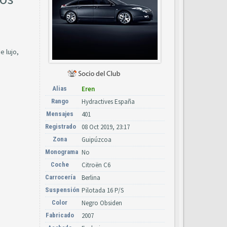
 lujo,
Alias
Eren
Rango
Hydractives España
Mensajes
401
Registrado
08 Oct 2019, 23:17
Zona
Guipúzcoa
Monograma
No
Coche
Citroën C6
Carrocería
Berlina
Suspensión
Pilotada 16 P/S
Color
Negro Obsiden
Fabricado
2007