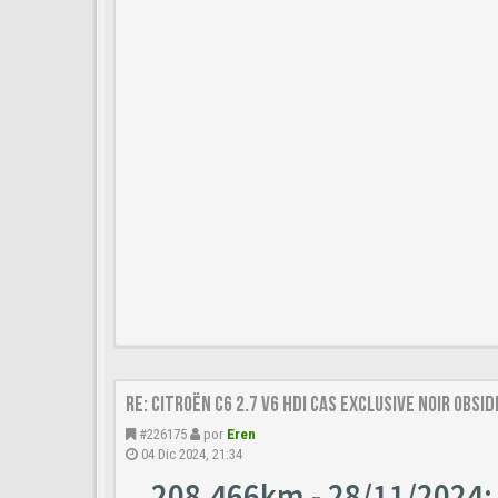
Re: Citroën C6 2.7 V6 HDi CAS Exclusive Noir Obsi
#226175
por
Eren
04 Dic 2024, 21:34
208.466km - 28/11/2024: