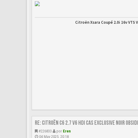
Citroën Xsara Coupé 2.0i 16v VTS V
Re: Citroën C6 2.7 V6 HDi CAS Exclusive Noir Obsi
#226833
por
Eren
04 May 2025, 20:18