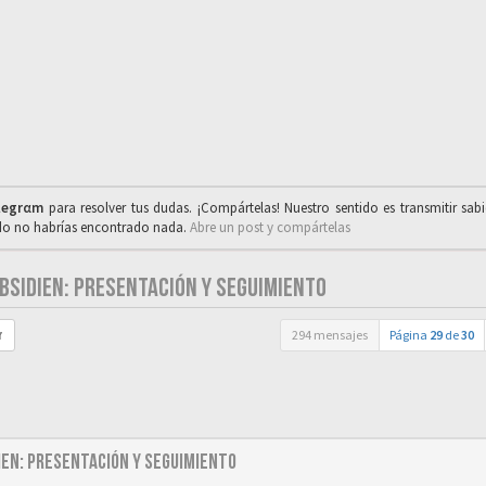
legrαm
para resolver tus dudas. ¡Compártelas! Nuestro sentido es transmitir sab
ado no habrías encontrado nada.
Abre un post y compártelas
OBSIDIEN: PRESENTACIÓN Y SEGUIMIENTO
294 mensajes
Página
29
de
30
r
dien: Presentación y seguimiento