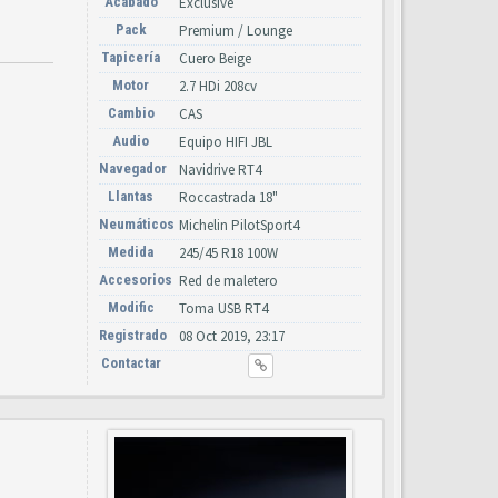
Acabado
Exclusive
Pack
Premium / Lounge
Tapicería
Cuero Beige
Motor
2.7 HDi 208cv
Cambio
CAS
Audio
Equipo HIFI JBL
Navegador
Navidrive RT4
Llantas
Roccastrada 18"
Neumáticos
Michelin PilotSport4
Medida
245/45 R18 100W
Accesorios
Red de maletero
Modific
Toma USB RT4
Registrado
08 Oct 2019, 23:17
Contactar