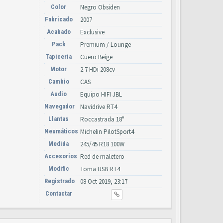
Color
Negro Obsiden
Fabricado
2007
Acabado
Exclusive
Pack
Premium / Lounge
Tapicería
Cuero Beige
Motor
2.7 HDi 208cv
Cambio
CAS
Audio
Equipo HIFI JBL
Navegador
Navidrive RT4
Llantas
Roccastrada 18"
Neumáticos
Michelin PilotSport4
Medida
245/45 R18 100W
Accesorios
Red de maletero
Modific
Toma USB RT4
Registrado
08 Oct 2019, 23:17
Contactar