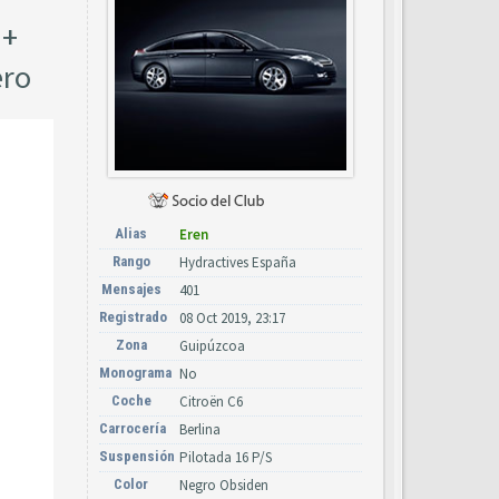
 +
ero
Alias
Eren
Rango
Hydractives España
Mensajes
401
Registrado
08 Oct 2019, 23:17
Zona
Guipúzcoa
Monograma
No
Coche
Citroën C6
Carrocería
Berlina
Suspensión
Pilotada 16 P/S
Color
Negro Obsiden