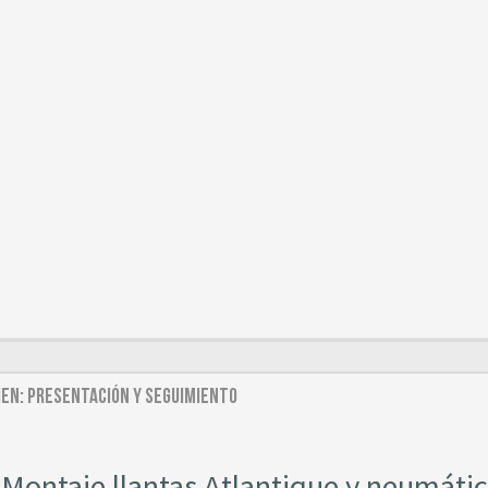
dien: Presentación y seguimiento
Montaje llantas Atlantique y neumáti