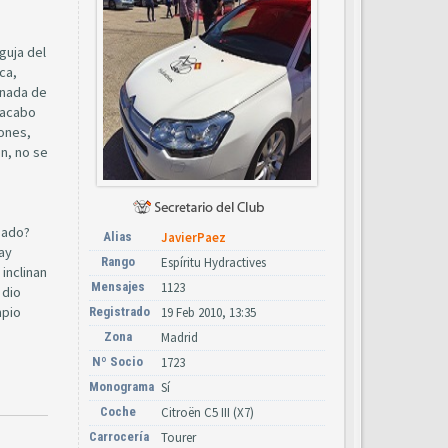
guja del
ca,
 nada de
 acabo
rones,
en, no se
sado?
Alias
JavierPaez
hay
Rango
Espíritu Hydractives
inclinan
Mensajes
1123
 dio
mpio
Registrado
19 Feb 2010, 13:35
Zona
Madrid
Nº Socio
1723
Monograma
Sí
Coche
Citroën C5 III (X7)
Carrocería
Tourer