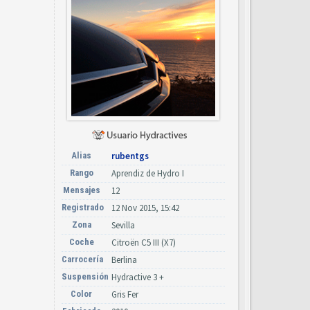
Alias
rubentgs
Rango
Aprendiz de Hydro I
Mensajes
12
Registrado
12 Nov 2015, 15:42
Zona
Sevilla
Coche
Citroën C5 III (X7)
Carrocería
Berlina
Suspensión
Hydractive 3 +
Color
Gris Fer