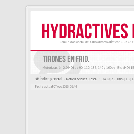
HYDRACTIVES
Comunidad oficial del Club Automovilístico "Club C5 
TIRONES EN FRIO.
Motorización 2.0 HDi de 90, 110, 138, 140 y 160cv | BlueHDi 15
Índice general
Motorizaciones Diesel.
[DW10] 2.0 HDi 90, 110, 1
Fecha actual 07 Ago 2026, 05:44