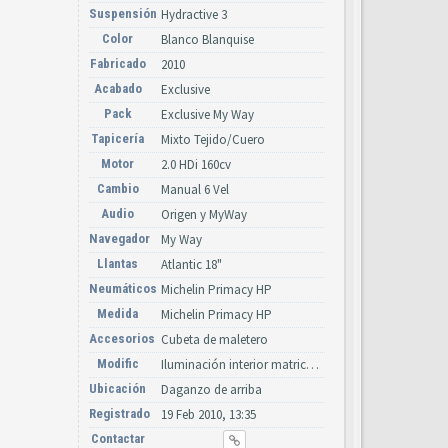
Suspensión
Hydractive 3
Color
Blanco Blanquise
Fabricado
2010
Acabado
Exclusive
Pack
Exclusive My Way
Tapicería
Mixto Tejido/Cuero
Motor
2.0 HDi 160cv
Cambio
Manual 6 Vel
Audio
Origen y MyWay
Navegador
My Way
Llantas
Atlantic 18"
Neumáticos
Michelin Primacy HP
Medida
Michelin Primacy HP
Accesorios
Cubeta de maletero
Modific
Iluminación interior matricula y diurna de led, Chevrones nuevos
Ubicación
Daganzo de arriba
Registrado
19 Feb 2010, 13:35
Contactar