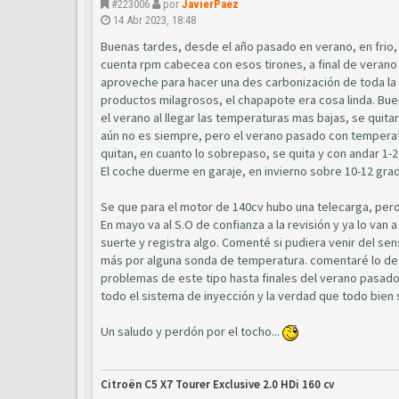
#223006
por
JavierPaez
14 Abr 2023, 18:48
Buenas tardes, desde el año pasado en verano, en frio, l
cuenta rpm cabecea con esos tirones, a final de verano 
aproveche para hacer una des carbonización de toda la 
productos milagrosos, el chapapote era cosa linda. Bue
el verano al llegar las temperaturas mas bajas, se quitaro
aún no es siempre, pero el verano pasado con temperatura
quitan, en cuanto lo sobrepaso, se quita y con andar 1-
El coche duerme en garaje, en invierno sobre 10-12 grad
Se que para el motor de 140cv hubo una telecarga, pero 
En mayo va al S.O de confianza a la revisión y ya lo van
suerte y registra algo. Comenté si pudiera venir del sen
más por alguna sonda de temperatura. comentaré lo de 
problemas de este tipo hasta finales del verano pasado.
todo el sistema de inyección y la verdad que todo bien
Un saludo y perdón por el tocho...
Citroën C5 X7 Tourer Exclusive 2.0 HDi 160 cv