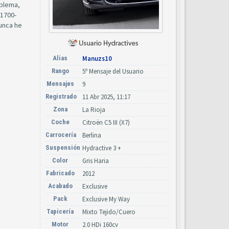
oblema,
 1700-
nunca he
Alias
Manuzs10
Rango
5º Mensaje del Usuario
Mensajes
9
Registrado
11 Abr 2025, 11:17
Zona
La Rioja
Coche
Citroën C5 III (X7)
Carrocería
Berlina
Suspensión
Hydractive 3 +
Color
Gris Haria
Fabricado
2012
Acabado
Exclusive
Pack
Exclusive My Way
Tapicería
Mixto Tejido/Cuero
Motor
2.0 HDi 160cv