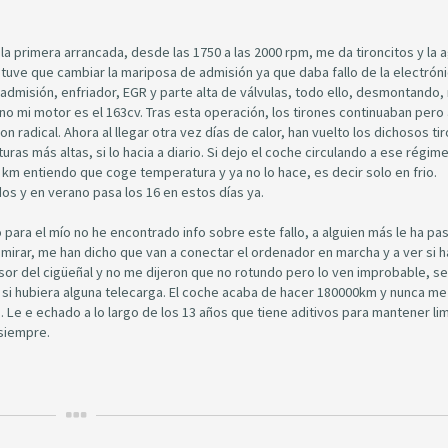
a primera arrancada, desde las 1750 a las 2000 rpm, me da tironcitos y la a
tuve que cambiar la mariposa de admisión ya que daba fallo de la electróni
admisión, enfriador, EGR y parte alta de válvulas, todo ello, desmontando,
no mi motor es el 163cv. Tras esta operación, los tirones continuaban pero
n radical. Ahora al llegar otra vez días de calor, han vuelto los dichosos ti
s más altas, si lo hacia a diario. Si dejo el coche circulando a ese régim
2 km entiendo que coge temperatura y ya no lo hace, es decir solo en frio.
os y en verano pasa los 16 en estos días ya.
para el mío no he encontrado info sobre este fallo, a alguien más le ha pa
 a mirar, me han dicho que van a conectar el ordenador en marcha y a ver si 
sor del cigüeñal y no me dijeron que no rotundo pero lo ven improbable, se 
si hubiera alguna telecarga. El coche acaba de hacer 180000km y nunca me
 Le e echado a lo largo de los 13 años que tiene aditivos para mantener li
 siempre.