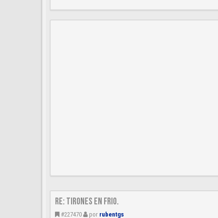
Re: Tirones en frio.
#227470
por
rubentgs