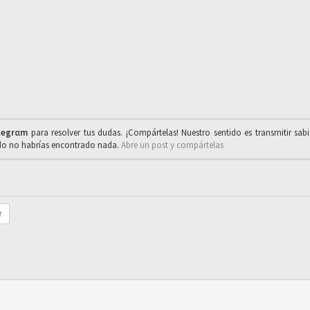
legrαm
para resolver tus dudas. ¡Compártelas! Nuestro sentido es transmitir sab
ado no habrías encontrado nada.
Abre un post y compártelas
r