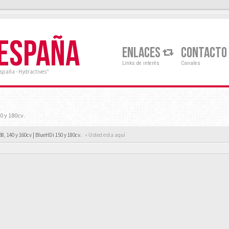
 ESPAÑA
ENLACES
CONTACTO
Links de interés
Canales
España - Hydractives"
0 y 180cv.
38, 140 y 160cv | BlueHDi 150 y 180cv.
« Usted esta aquí