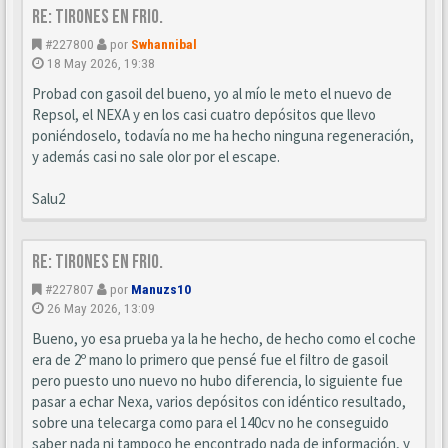
Re: Tirones en frio.
#227800
por
Swhannibal
18 May 2026, 19:38
Probad con gasoil del bueno, yo al mío le meto el nuevo de
Repsol, el NEXA y en los casi cuatro depósitos que llevo
poniéndoselo, todavía no me ha hecho ninguna regeneración,
y además casi no sale olor por el escape.
Salu2
Re: Tirones en frio.
#227807
por
Manuzs10
26 May 2026, 13:09
Bueno, yo esa prueba ya la he hecho, de hecho como el coche
era de 2º mano lo primero que pensé fue el filtro de gasoil
pero puesto uno nuevo no hubo diferencia, lo siguiente fue
pasar a echar Nexa, varios depósitos con idéntico resultado,
sobre una telecarga como para el 140cv no he conseguido
saber nada ni tampoco he encontrado nada de información, y