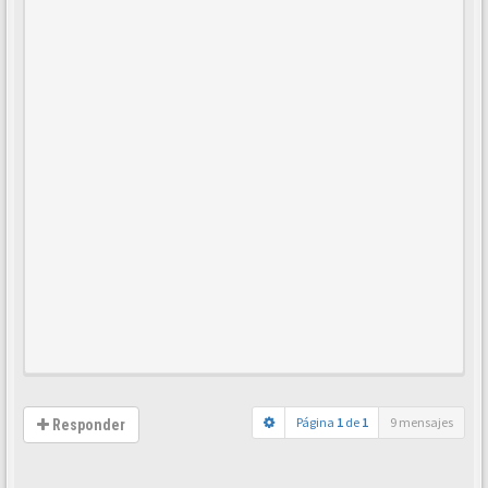
Página
1
de
1
9 mensajes
Responder