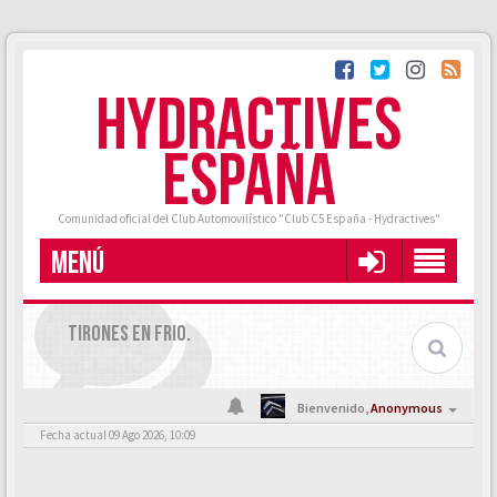
HYDRACTIVES
ESPAÑA
Comunidad oficial del Club Automovilístico "Club C5 España - Hydractives"
MENÚ
TIRONES EN FRIO.
Bienvenido,
Anonymous
Fecha actual 09 Ago 2026, 10:09