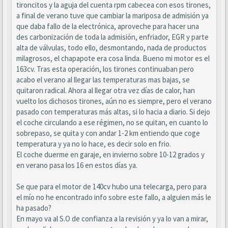
tironcitos y la aguja del cuenta rpm cabecea con esos tirones,
a final de verano tuve que cambiar la mariposa de admisión ya
que daba fallo de la electrónica, aproveche para hacer una
des carbonización de toda la admisión, enfriador, EGR y parte
alta de válvulas, todo ello, desmontando, nada de productos
milagrosos, el chapapote era cosa linda. Bueno mi motor es el
163cv. Tras esta operación, los tirones continuaban pero
acabo el verano al llegar las temperaturas mas bajas, se
quitaron radical. Ahora al llegar otra vez días de calor, han
vuelto los dichosos tirones, aún no es siempre, pero el verano
pasado con temperaturas más altas, si lo hacia a diario. Si dejo
el coche circulando a ese régimen, no se quitan, en cuanto lo
sobrepaso, se quita y con andar 1-2 km entiendo que coge
temperatura y ya no lo hace, es decir solo en frio.
El coche duerme en garaje, en invierno sobre 10-12 grados y
en verano pasa los 16 en estos días ya.
Se que para el motor de 140cv hubo una telecarga, pero para
el mío no he encontrado info sobre este fallo, a alguien más le
ha pasado?
En mayo va al S.O de confianza a la revisión y ya lo van a mirar,