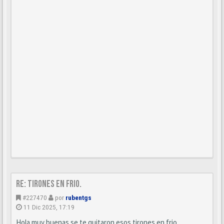
Re: Tirones en frio.
#227470
por
rubentgs
11 Dic 2025, 17:19
Hola muy buenas se te quitaron esos tirones en frio.