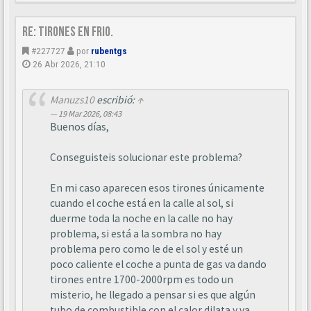
Re: Tirones en frio.
#227727
por
rubentgs
26 Abr 2026, 21:10
Manuzs10
escribió:
↑
19 Mar 2026, 08:43
Buenos días,
Conseguisteis solucionar este problema?
En mi caso aparecen esos tirones únicamente
cuando el coche está en la calle al sol, si
duerme toda la noche en la calle no hay
problema, si está a la sombra no hay
problema pero como le de el sol y esté un
poco caliente el coche a punta de gas va dando
tirones entre 1700-2000rpm es todo un
misterio, he llegado a pensar si es que algún
tubo de combustible con el calor dilata y va