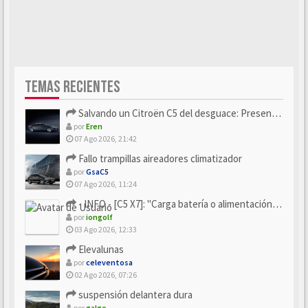
TEMAS RECIENTES
Salvando un Citroën C5 del desguace: Presentación y seguimiento
por
Eren
07 Ago 2026, 21:42
Fallo trampillas aireadores climatizador
por
GsaC5
07 Ago 2026, 11:24
- INFO - [C5 X7]: "Carga batería o alimentación eléctri...
por
iongolf
03 Ago 2026, 12:33
Elevalunas
por
celeventosa
02 Ago 2026, 07:26
suspensión delantera dura
por
galgo