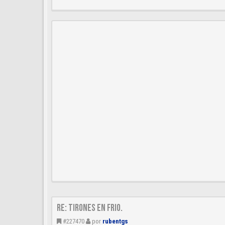
Re: Tirones en frio.
#227470
por
rubentgs