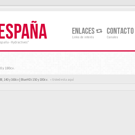
 ESPAÑA
ENLACES
CONTACTO
Links de interés
Canales
España - Hydractives"
0 y 180cv.
38, 140 y 160cv | BlueHDi 150 y 180cv.
« Usted esta aquí