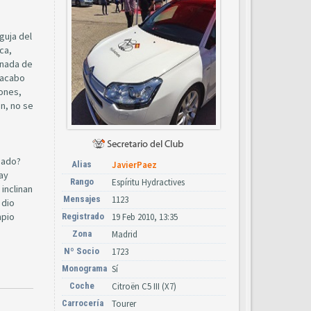
guja del
ca,
 nada de
 acabo
rones,
en, no se
sado?
Alias
JavierPaez
hay
Rango
Espíritu Hydractives
inclinan
Mensajes
1123
 dio
mpio
Registrado
19 Feb 2010, 13:35
Zona
Madrid
Nº Socio
1723
Monograma
Sí
Coche
Citroën C5 III (X7)
Carrocería
Tourer