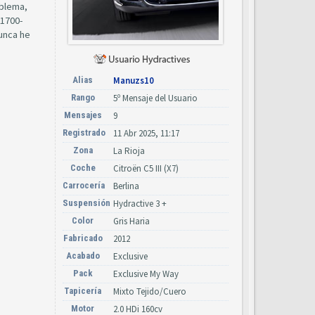
oblema,
 1700-
nunca he
Alias
Manuzs10
Rango
5º Mensaje del Usuario
Mensajes
9
Registrado
11 Abr 2025, 11:17
Zona
La Rioja
Coche
Citroën C5 III (X7)
Carrocería
Berlina
Suspensión
Hydractive 3 +
Color
Gris Haria
Fabricado
2012
Acabado
Exclusive
Pack
Exclusive My Way
Tapicería
Mixto Tejido/Cuero
Motor
2.0 HDi 160cv