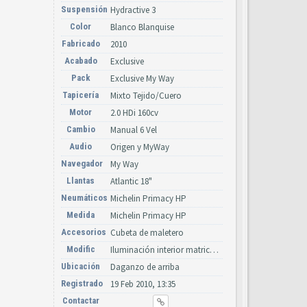
Suspensión
Hydractive 3
Color
Blanco Blanquise
Fabricado
2010
Acabado
Exclusive
Pack
Exclusive My Way
Tapicería
Mixto Tejido/Cuero
Motor
2.0 HDi 160cv
Cambio
Manual 6 Vel
Audio
Origen y MyWay
Navegador
My Way
Llantas
Atlantic 18"
Neumáticos
Michelin Primacy HP
Medida
Michelin Primacy HP
Accesorios
Cubeta de maletero
Modific
Iluminación interior matricula y diurna de led, Chevrones nuevos
Ubicación
Daganzo de arriba
Registrado
19 Feb 2010, 13:35
Contactar