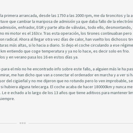
a primera arrancada, desde las 1750 a las 2000 rpm, me da tironcitos y la a
tuve que cambiar la mariposa de admisión ya que daba fallo de la electróni
admisión, enfriador, EGR y parte alta de válvulas, todo ello, desmontando,
no mi motor es el 163cv. Tras esta operación, los tirones continuaban pero
n radical. Ahora al llegar otra vez días de calor, han vuelto los dichosos ti
s más altas, si lo hacia a diario. Si dejo el coche circulando a ese régim
2 km entiendo que coge temperatura y ya no lo hace, es decir solo en frio.
os y en verano pasa los 16 en estos días ya.
para el mío no he encontrado info sobre este fallo, a alguien más le ha pa
 a mirar, me han dicho que van a conectar el ordenador en marcha y a ver si 
sor del cigüeñal y no me dijeron que no rotundo pero lo ven improbable, se 
si hubiera alguna telecarga. El coche acaba de hacer 180000km y nunca me
 Le e echado a lo largo de los 13 años que tiene aditivos para mantener li
 siempre.