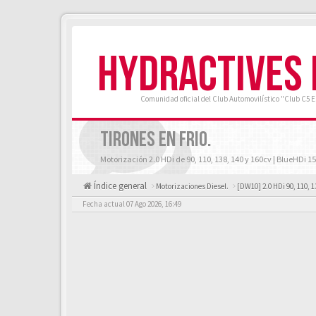
HYDRACTIVES
Comunidad oficial del Club Automovilístico "Club C5 
TIRONES EN FRIO.
Motorización 2.0 HDi de 90, 110, 138, 140 y 160cv | BlueHDi 15
Índice general
Motorizaciones Diesel.
[DW10] 2.0 HDi 90, 110, 1
Fecha actual 07 Ago 2026, 16:49