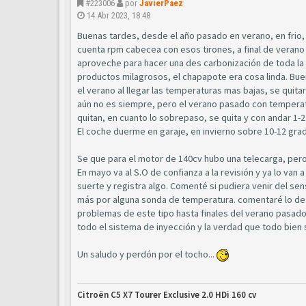
#223006
por
JavierPaez
14 Abr 2023, 18:48
Buenas tardes, desde el año pasado en verano, en frio, l
cuenta rpm cabecea con esos tirones, a final de verano 
aproveche para hacer una des carbonización de toda la 
productos milagrosos, el chapapote era cosa linda. Bue
el verano al llegar las temperaturas mas bajas, se quitaro
aún no es siempre, pero el verano pasado con temperatura
quitan, en cuanto lo sobrepaso, se quita y con andar 1-
El coche duerme en garaje, en invierno sobre 10-12 grad
Se que para el motor de 140cv hubo una telecarga, pero 
En mayo va al S.O de confianza a la revisión y ya lo van
suerte y registra algo. Comenté si pudiera venir del sen
más por alguna sonda de temperatura. comentaré lo de 
problemas de este tipo hasta finales del verano pasado.
todo el sistema de inyección y la verdad que todo bien
Un saludo y perdón por el tocho...
Citroën C5 X7 Tourer Exclusive 2.0 HDi 160 cv