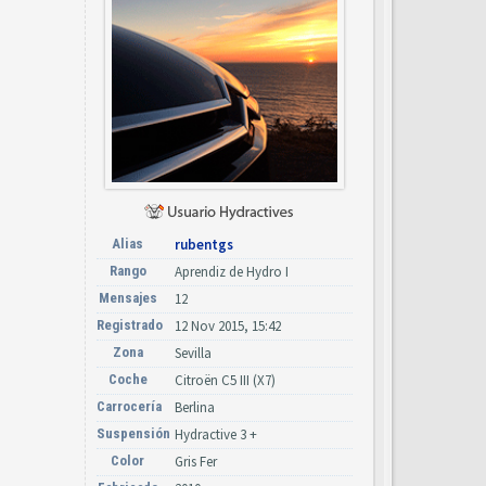
Alias
rubentgs
Rango
Aprendiz de Hydro I
Mensajes
12
Registrado
12 Nov 2015, 15:42
Zona
Sevilla
Coche
Citroën C5 III (X7)
Carrocería
Berlina
Suspensión
Hydractive 3 +
Color
Gris Fer