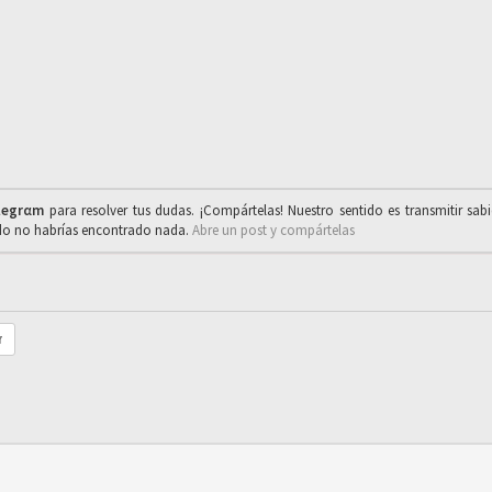
legrαm
para resolver tus dudas. ¡Compártelas! Nuestro sentido es transmitir sab
ado no habrías encontrado nada.
Abre un post y compártelas
r