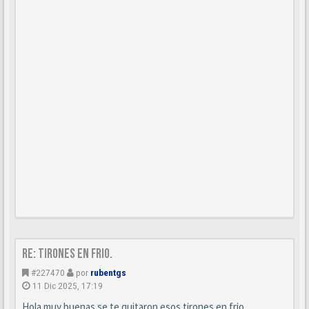
Re: Tirones en frio.
#227470
por
rubentgs
11 Dic 2025, 17:19
Hola muy buenas se te quitaron esos tirones en frio.