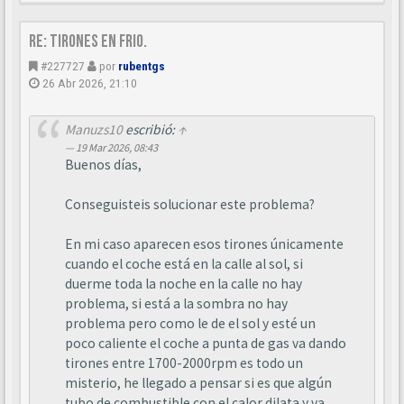
Re: Tirones en frio.
#227727
por
rubentgs
26 Abr 2026, 21:10
Manuzs10
escribió:
↑
19 Mar 2026, 08:43
Buenos días,
Conseguisteis solucionar este problema?
En mi caso aparecen esos tirones únicamente
cuando el coche está en la calle al sol, si
duerme toda la noche en la calle no hay
problema, si está a la sombra no hay
problema pero como le de el sol y esté un
poco caliente el coche a punta de gas va dando
tirones entre 1700-2000rpm es todo un
misterio, he llegado a pensar si es que algún
tubo de combustible con el calor dilata y va