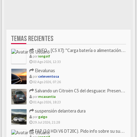
TEMAS RECIENTES
- INFO - [C5 X7]: "Carga batería o alimentación eléctri...
por
iongolf
03 Ago 2026, 12:33
Elevalunas
por
celeventosa
02 Ago 2026, 07:26
Salvando un Citroën C5 del desguace: Presentación y seguimiento
por
mcaxantia
01 Ago 2026, 18:23
suspensión delantera dura
por
galgo
29 Jul 2026, 21:28
FAP (3.0 HDi V6 DT20C). Pido info sobre su sustitución
por
iongolf