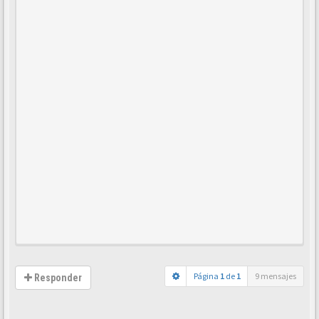
Página
1
de
1
9 mensajes
Responder