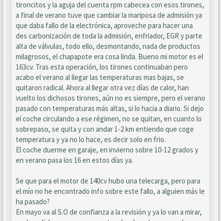
tironcitos y la aguja del cuenta rpm cabecea con esos tirones,
a final de verano tuve que cambiar la mariposa de admisión ya
que daba fallo de la electrónica, aproveche para hacer una
des carbonización de toda la admisión, enfriador, EGR y parte
alta de válvulas, todo ello, desmontando, nada de productos
milagrosos, el chapapote era cosa linda. Bueno mi motor es el
163cv. Tras esta operación, los tirones continuaban pero
acabo el verano al llegar las temperaturas mas bajas, se
quitaron radical. Ahora al llegar otra vez días de calor, han
vuelto los dichosos tirones, aún no es siempre, pero el verano
pasado con temperaturas más altas, si lo hacia a diario. Si dejo
el coche circulando a ese régimen, no se quitan, en cuanto lo
sobrepaso, se quita y con andar 1-2 km entiendo que coge
temperatura y ya no lo hace, es decir solo en frio.
El coche duerme en garaje, en invierno sobre 10-12 grados y
en verano pasa los 16 en estos días ya.
Se que para el motor de 140cv hubo una telecarga, pero para
el mío no he encontrado info sobre este fallo, a alguien más le
ha pasado?
En mayo va al S.O de confianza a la revisión y ya lo van a mirar,