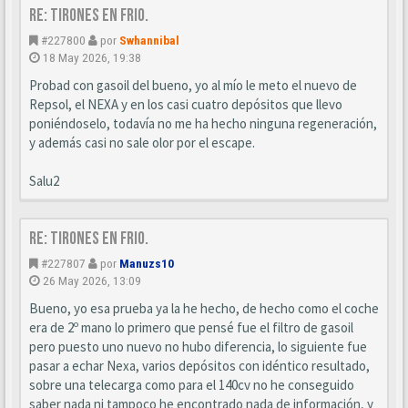
Re: Tirones en frio.
#227800
por
Swhannibal
18 May 2026, 19:38
Probad con gasoil del bueno, yo al mío le meto el nuevo de
Repsol, el NEXA y en los casi cuatro depósitos que llevo
poniéndoselo, todavía no me ha hecho ninguna regeneración,
y además casi no sale olor por el escape.
Salu2
Re: Tirones en frio.
#227807
por
Manuzs10
26 May 2026, 13:09
Bueno, yo esa prueba ya la he hecho, de hecho como el coche
era de 2º mano lo primero que pensé fue el filtro de gasoil
pero puesto uno nuevo no hubo diferencia, lo siguiente fue
pasar a echar Nexa, varios depósitos con idéntico resultado,
sobre una telecarga como para el 140cv no he conseguido
saber nada ni tampoco he encontrado nada de información, y