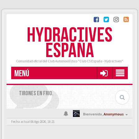
HYDRACTIVES
ESPAÑA
Comunidad oficial del Club Automovilístico "Club C5 España - Hydractives"
MENÚ
TIRONES EN FRIO.
Bienvenido,
Anonymous
Fecha actual 06 Ago 2026, 18:21