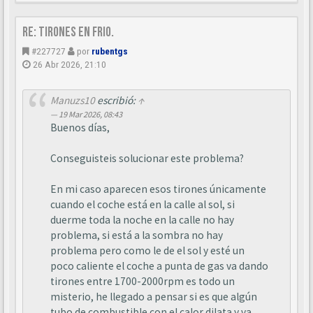
Re: Tirones en frio.
#227727
por
rubentgs
26 Abr 2026, 21:10
Manuzs10
escribió:
↑
19 Mar 2026, 08:43
Buenos días,
Conseguisteis solucionar este problema?
En mi caso aparecen esos tirones únicamente
cuando el coche está en la calle al sol, si
duerme toda la noche en la calle no hay
problema, si está a la sombra no hay
problema pero como le de el sol y esté un
poco caliente el coche a punta de gas va dando
tirones entre 1700-2000rpm es todo un
misterio, he llegado a pensar si es que algún
tubo de combustible con el calor dilata y va