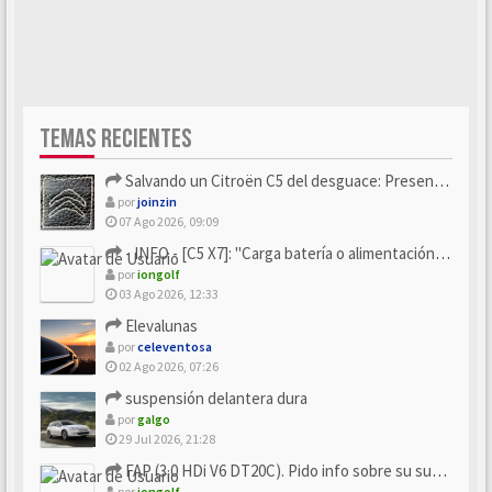
TEMAS RECIENTES
Salvando un Citroën C5 del desguace: Presentación y seguimiento
por
joinzin
07 Ago 2026, 09:09
- INFO - [C5 X7]: "Carga batería o alimentación eléctri...
por
iongolf
03 Ago 2026, 12:33
Elevalunas
por
celeventosa
02 Ago 2026, 07:26
suspensión delantera dura
por
galgo
29 Jul 2026, 21:28
FAP (3.0 HDi V6 DT20C). Pido info sobre su sustitución
por
iongolf