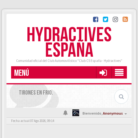
HYDRACTIVES
ESPAÑA
Comunidad oficial del Club Automovilístico "Club C5 España - Hydractives"
MENÚ
TIRONES EN FRIO.
Bienvenido,
Anonymous
Fecha actual 07 Ago 2026, 09:14