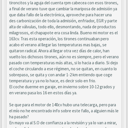
tironcitos y la aguja del cuenta rpm cabecea con esos tirones,
a final de verano tuve que cambiar la mariposa de admisión ya
que daba fallo de la electrónica, aproveche para hacer una
des carbonización de toda la admisión, enfriador, EGR y parte
alta de válvulas, todo ello, desmontando, nada de productos
milagrosos, el chapapote era cosa linda. Bueno mi motor es el
163cv. Tras esta operación, los tirones continuaban pero
acabo el verano al llegar las temperaturas mas bajas, se
quitaron radical. Ahora al llegar otra vez días de calor, han
vuelto los dichosos tirones, aún no es siempre, pero el verano
pasado con temperaturas más altas, si lo hacia a diario. Si dejo
el coche circulando a ese régimen, no se quitan, en cuanto lo
sobrepaso, se quita y con andar 1-2 km entiendo que coge
temperatura y ya no lo hace, es decir solo en frio.
El coche duerme en garaje, en invierno sobre 10-12 grados y
en verano pasa los 16 en estos días ya.
Se que para el motor de 140cv hubo una telecarga, pero para
el mío no he encontrado info sobre este fallo, a alguien más le
ha pasado?
En mayo va al S.O de confianza a la revisión y ya lo van a mirar,