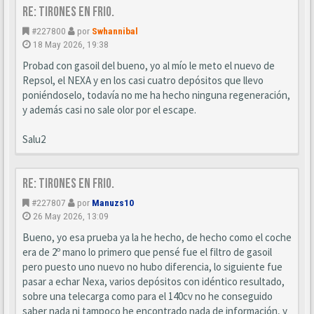
Re: Tirones en frio.
#227800
por
Swhannibal
18 May 2026, 19:38
Probad con gasoil del bueno, yo al mío le meto el nuevo de
Repsol, el NEXA y en los casi cuatro depósitos que llevo
poniéndoselo, todavía no me ha hecho ninguna regeneración,
y además casi no sale olor por el escape.
Salu2
Re: Tirones en frio.
#227807
por
Manuzs10
26 May 2026, 13:09
Bueno, yo esa prueba ya la he hecho, de hecho como el coche
era de 2º mano lo primero que pensé fue el filtro de gasoil
pero puesto uno nuevo no hubo diferencia, lo siguiente fue
pasar a echar Nexa, varios depósitos con idéntico resultado,
sobre una telecarga como para el 140cv no he conseguido
saber nada ni tampoco he encontrado nada de información, y