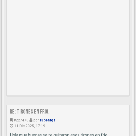
Re: Tirones en frio.
#227470
por
rubentgs
11 Dic 2025, 17:19
Hola muy buenas se te quitaron esos tirones en frio.