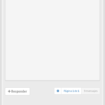
Página
1
de
1
9 mensajes
Responder